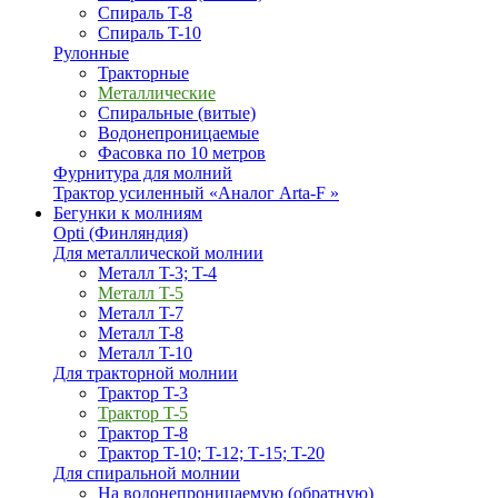
Спираль T-8
Спираль T-10
Рулонные
Тракторные
Металлические
Спиральные (витые)
Водонепроницаемые
Фасовка по 10 метров
Фурнитура для молний
Трактор усиленный «Аналог Arta-F »
Бегунки к молниям
Opti (Финляндия)
Для металлической молнии
Металл T-3; T-4
Металл T-5
Металл T-7
Металл T-8
Металл T-10
Для тракторной молнии
Трактор T-3
Трактор T-5
Трактор T-8
Трактор T-10; T-12; Т-15; T-20
Для спиральной молнии
На водонепроницаемую (обратную)