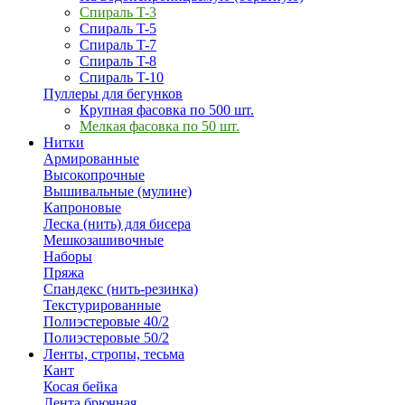
Спираль T-3
Спираль T-5
Спираль T-7
Спираль T-8
Спираль T-10
Пуллеры для бегунков
Крупная фасовка по 500 шт.
Мелкая фасовка по 50 шт.
Нитки
Армированные
Высокопрочные
Вышивальные (мулине)
Капроновые
Леска (нить) для бисера
Мешкозашивочные
Наборы
Пряжа
Спандекс (нить-резинка)
Текстурированные
Полиэстеровые 40/2
Полиэстеровые 50/2
Ленты, стропы, тесьма
Кант
Косая бейка
Лента брючная