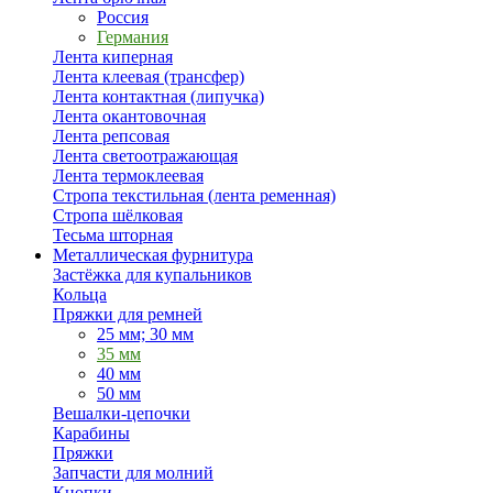
Россия
Германия
Лента киперная
Лента клеевая (трансфер)
Лента контактная (липучка)
Лента окантовочная
Лента репсовая
Лента светоотражающая
Лента термоклеевая
Стропа текстильная (лента ременная)
Стропа шёлковая
Тесьма шторная
Металлическая фурнитура
Застёжка для купальников
Кольца
Пряжки для ремней
25 мм; 30 мм
35 мм
40 мм
50 мм
Вешалки-цепочки
Карабины
Пряжки
Запчасти для молний
Кнопки