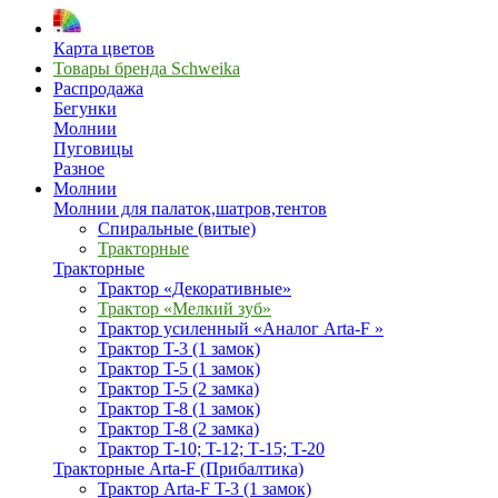
Карта цветов
Товары бренда Schweika
Распродажа
Бегунки
Молнии
Пуговицы
Разное
Молнии
Молнии для палаток,шатров,тентов
Спиральные (витые)
Тракторные
Тракторные
Трактор «Декоративные»
Трактор «Мелкий зуб»
Трактор усиленный «Аналог Arta-F »
Трактор T-3 (1 замок)
Трактор T-5 (1 замок)
Трактор T-5 (2 замка)
Трактор T-8 (1 замок)
Трактор T-8 (2 замка)
Трактор T-10; T-12; Т-15; T-20
Тракторные Arta-F (Прибалтика)
Трактор Arta-F T-3 (1 замок)