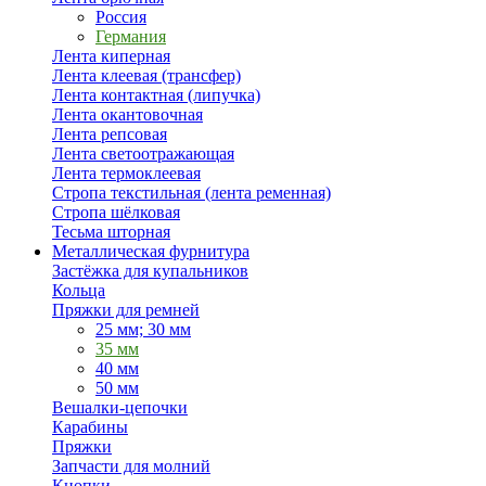
Россия
Германия
Лента киперная
Лента клеевая (трансфер)
Лента контактная (липучка)
Лента окантовочная
Лента репсовая
Лента светоотражающая
Лента термоклеевая
Стропа текстильная (лента ременная)
Стропа шёлковая
Тесьма шторная
Металлическая фурнитура
Застёжка для купальников
Кольца
Пряжки для ремней
25 мм; 30 мм
35 мм
40 мм
50 мм
Вешалки-цепочки
Карабины
Пряжки
Запчасти для молний
Кнопки