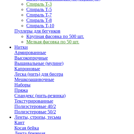
Спираль T-3
Спираль T-5
Спираль T-7
Спираль T-8
Спираль T-10
Пуллеры для бегунков
Крупная фасовка по 500 шт.
Мелкая фасовка по 50 шт.
Нитки
Армированные
Высокопрочные
Вышивальные (мулине)
Капроновые
Леска (нить) для бисера
Мешкозашивочные
Наборы
Пряжа
Спандекс (нить-резинка)
Текстурированные
Полиэстеровые 40/2
Полиэстеровые 50/2
Ленты, стропы, тесьма
Кант
Косая бейка
Лента брючная