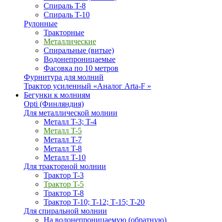
Спираль T-8
Спираль T-10
Рулонные
Тракторные
Металлические
Спиральные (витые)
Водонепроницаемые
Фасовка по 10 метров
Фурнитура для молний
Трактор усиленный «Аналог Arta-F »
Бегунки к молниям
Opti (Финляндия)
Для металлической молнии
Металл T-3; T-4
Металл T-5
Металл T-7
Металл T-8
Металл T-10
Для тракторной молнии
Трактор T-3
Трактор T-5
Трактор T-8
Трактор T-10; T-12; Т-15; T-20
Для спиральной молнии
На водонепроницаемую (обратную)