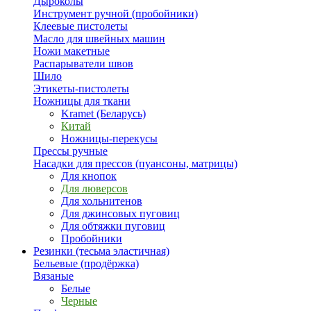
Дыроколы
Инструмент ручной (пробойники)
Клеевые пистолеты
Масло для швейных машин
Ножи макетные
Распарыватели швов
Шило
Этикеты-пистолеты
Ножницы для ткани
Kramet (Беларусь)
Китай
Ножницы-перекусы
Прессы ручные
Насадки для прессов (пуансоны, матрицы)
Для кнопок
Для люверсов
Для хольнитенов
Для джинсовых пуговиц
Для обтяжки пуговиц
Пробойники
Резинки (тесьма эластичная)
Бельевые (продёржка)
Вязаные
Белые
Черные