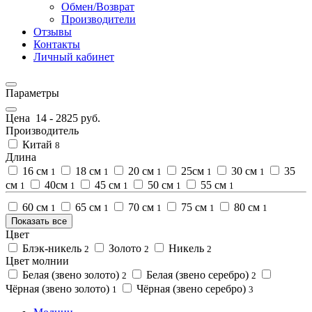
Обмен/Возврат
Производители
Отзывы
Контакты
Личный кабинет
Параметры
Цена
14
-
2825
руб.
Производитель
Китай
8
Длина
16 см
18 см
20 см
25см
30 см
35
1
1
1
1
1
см
40см
45 см
50 см
55 см
1
1
1
1
1
60 см
65 см
70 см
75 см
80 см
1
1
1
1
1
Показать все
Цвет
Блэк-никель
Золото
Никель
2
2
2
Цвет молнии
Белая (звено золото)
Белая (звено серебро)
2
2
Чёрная (звено золото)
Чёрная (звено серебро)
1
3