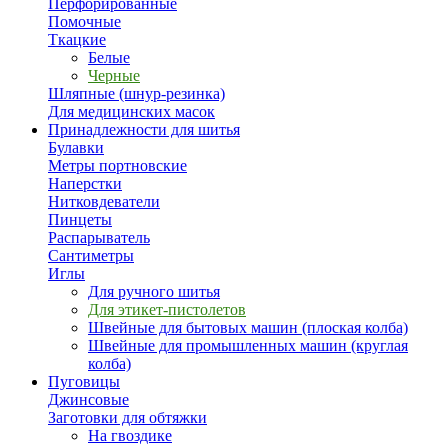
Перфорированные
Помочные
Ткацкие
Белые
Черные
Шляпные (шнур-резинка)
Для медицинских масок
Принадлежности для шитья
Булавки
Метры портновские
Наперстки
Нитковдеватели
Пинцеты
Распарыватель
Сантиметры
Иглы
Для ручного шитья
Для этикет-пистолетов
Швейные для бытовых машин (плоская колба)
Швейные для промышленных машин (круглая
колба)
Пуговицы
Джинсовые
Заготовки для обтяжки
На гвоздике