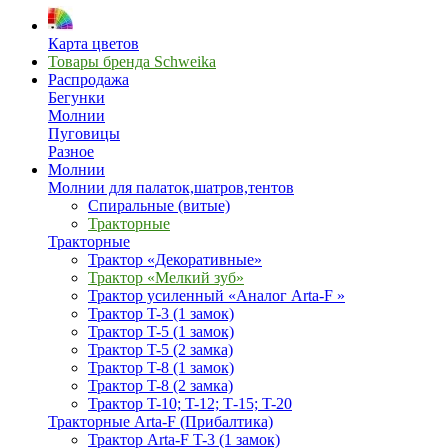
Карта цветов
Товары бренда Schweika
Распродажа
Бегунки
Молнии
Пуговицы
Разное
Молнии
Молнии для палаток,шатров,тентов
Спиральные (витые)
Тракторные
Тракторные
Трактор «Декоративные»
Трактор «Мелкий зуб»
Трактор усиленный «Аналог Arta-F »
Трактор T-3 (1 замок)
Трактор T-5 (1 замок)
Трактор T-5 (2 замка)
Трактор T-8 (1 замок)
Трактор T-8 (2 замка)
Трактор T-10; T-12; Т-15; T-20
Тракторные Arta-F (Прибалтика)
Трактор Arta-F T-3 (1 замок)