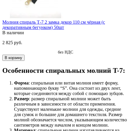
Молния спираль Т-7 2 замка декор 110 см чёрная (с
декоративным бегунком) 50шт
В наличии
2 825 руб.
без НДС
В корзину
Особенности спиральных молний T-7:
Форма
: спиральная или витая молния имеет форму,
напоминающую букву “S”. Она состоит из двух лент,
которые соединяются между собой с помощью зубцов.
Размер
: размер спиральной молнии может быть
различным в зависимости от области применения.
Существуют маленькие молнии для одежды, средние
для сумок и большие для домашнего текстиля. Размер
молний обозначается числом, указывающим количество
сантиметров между началом и концом молнии.
Материал
: спиральные молнии изготавливаются из