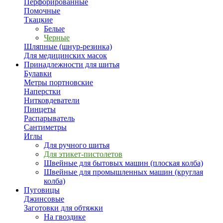
Перфорированные
Помочные
Ткацкие
Белые
Черные
Шляпные (шнур-резинка)
Для медицинских масок
Принадлежности для шитья
Булавки
Метры портновские
Наперстки
Нитковдеватели
Пинцеты
Распарыватель
Сантиметры
Иглы
Для ручного шитья
Для этикет-пистолетов
Швейные для бытовых машин (плоская колба)
Швейные для промышленных машин (круглая
колба)
Пуговицы
Джинсовые
Заготовки для обтяжки
На гвоздике