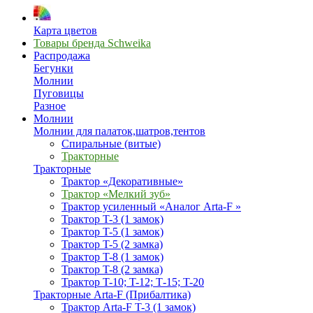
Карта цветов
Товары бренда Schweika
Распродажа
Бегунки
Молнии
Пуговицы
Разное
Молнии
Молнии для палаток,шатров,тентов
Спиральные (витые)
Тракторные
Тракторные
Трактор «Декоративные»
Трактор «Мелкий зуб»
Трактор усиленный «Аналог Arta-F »
Трактор T-3 (1 замок)
Трактор T-5 (1 замок)
Трактор T-5 (2 замка)
Трактор T-8 (1 замок)
Трактор T-8 (2 замка)
Трактор T-10; T-12; Т-15; T-20
Тракторные Arta-F (Прибалтика)
Трактор Arta-F T-3 (1 замок)