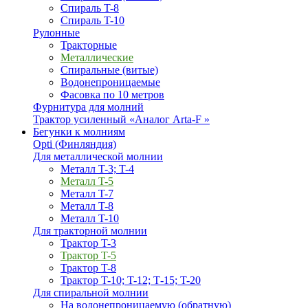
Спираль T-8
Спираль T-10
Рулонные
Тракторные
Металлические
Спиральные (витые)
Водонепроницаемые
Фасовка по 10 метров
Фурнитура для молний
Трактор усиленный «Аналог Arta-F »
Бегунки к молниям
Opti (Финляндия)
Для металлической молнии
Металл T-3; T-4
Металл T-5
Металл T-7
Металл T-8
Металл T-10
Для тракторной молнии
Трактор T-3
Трактор T-5
Трактор T-8
Трактор T-10; T-12; Т-15; T-20
Для спиральной молнии
На водонепроницаемую (обратную)