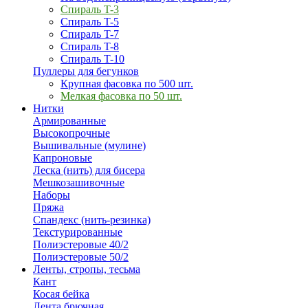
Спираль T-3
Спираль T-5
Спираль T-7
Спираль T-8
Спираль T-10
Пуллеры для бегунков
Крупная фасовка по 500 шт.
Мелкая фасовка по 50 шт.
Нитки
Армированные
Высокопрочные
Вышивальные (мулине)
Капроновые
Леска (нить) для бисера
Мешкозашивочные
Наборы
Пряжа
Спандекс (нить-резинка)
Текстурированные
Полиэстеровые 40/2
Полиэстеровые 50/2
Ленты, стропы, тесьма
Кант
Косая бейка
Лента брючная