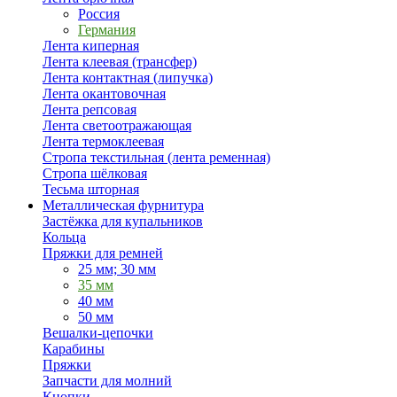
Россия
Германия
Лента киперная
Лента клеевая (трансфер)
Лента контактная (липучка)
Лента окантовочная
Лента репсовая
Лента светоотражающая
Лента термоклеевая
Стропа текстильная (лента ременная)
Стропа шёлковая
Тесьма шторная
Металлическая фурнитура
Застёжка для купальников
Кольца
Пряжки для ремней
25 мм; 30 мм
35 мм
40 мм
50 мм
Вешалки-цепочки
Карабины
Пряжки
Запчасти для молний
Кнопки