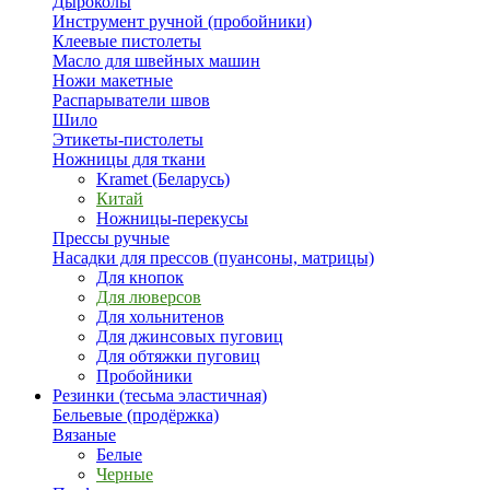
Дыроколы
Инструмент ручной (пробойники)
Клеевые пистолеты
Масло для швейных машин
Ножи макетные
Распарыватели швов
Шило
Этикеты-пистолеты
Ножницы для ткани
Kramet (Беларусь)
Китай
Ножницы-перекусы
Прессы ручные
Насадки для прессов (пуансоны, матрицы)
Для кнопок
Для люверсов
Для хольнитенов
Для джинсовых пуговиц
Для обтяжки пуговиц
Пробойники
Резинки (тесьма эластичная)
Бельевые (продёржка)
Вязаные
Белые
Черные