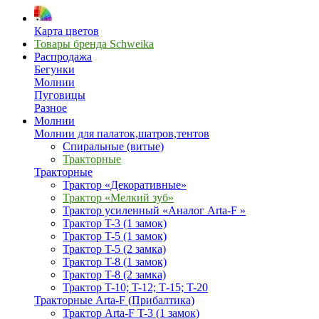
Карта цветов
Товары бренда Schweika
Распродажа
Бегунки
Молнии
Пуговицы
Разное
Молнии
Молнии для палаток,шатров,тентов
Спиральные (витые)
Тракторные
Тракторные
Трактор «Декоративные»
Трактор «Мелкий зуб»
Трактор усиленный «Аналог Arta-F »
Трактор T-3 (1 замок)
Трактор T-5 (1 замок)
Трактор T-5 (2 замка)
Трактор T-8 (1 замок)
Трактор T-8 (2 замка)
Трактор T-10; T-12; Т-15; T-20
Тракторные Arta-F (Прибалтика)
Трактор Arta-F T-3 (1 замок)