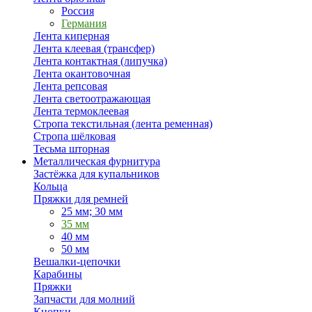
Россия
Германия
Лента киперная
Лента клеевая (трансфер)
Лента контактная (липучка)
Лента окантовочная
Лента репсовая
Лента светоотражающая
Лента термоклеевая
Стропа текстильная (лента ременная)
Стропа шёлковая
Тесьма шторная
Металлическая фурнитура
Застёжка для купальников
Кольца
Пряжки для ремней
25 мм; 30 мм
35 мм
40 мм
50 мм
Вешалки-цепочки
Карабины
Пряжки
Запчасти для молний
Кнопки