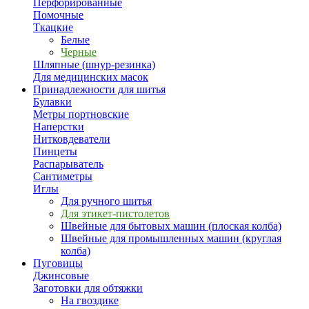
Перфорированные
Помочные
Ткацкие
Белые
Черные
Шляпные (шнур-резинка)
Для медицинских масок
Принадлежности для шитья
Булавки
Метры портновские
Наперстки
Нитковдеватели
Пинцеты
Распарыватель
Сантиметры
Иглы
Для ручного шитья
Для этикет-пистолетов
Швейные для бытовых машин (плоская колба)
Швейные для промышленных машин (круглая
колба)
Пуговицы
Джинсовые
Заготовки для обтяжки
На гвоздике