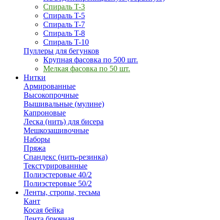
Спираль T-3
Спираль T-5
Спираль T-7
Спираль T-8
Спираль T-10
Пуллеры для бегунков
Крупная фасовка по 500 шт.
Мелкая фасовка по 50 шт.
Нитки
Армированные
Высокопрочные
Вышивальные (мулине)
Капроновые
Леска (нить) для бисера
Мешкозашивочные
Наборы
Пряжа
Спандекс (нить-резинка)
Текстурированные
Полиэстеровые 40/2
Полиэстеровые 50/2
Ленты, стропы, тесьма
Кант
Косая бейка
Лента брючная