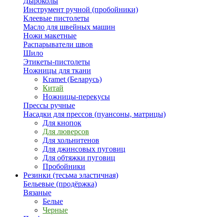
Дыроколы
Инструмент ручной (пробойники)
Клеевые пистолеты
Масло для швейных машин
Ножи макетные
Распарыватели швов
Шило
Этикеты-пистолеты
Ножницы для ткани
Kramet (Беларусь)
Китай
Ножницы-перекусы
Прессы ручные
Насадки для прессов (пуансоны, матрицы)
Для кнопок
Для люверсов
Для хольнитенов
Для джинсовых пуговиц
Для обтяжки пуговиц
Пробойники
Резинки (тесьма эластичная)
Бельевые (продёржка)
Вязаные
Белые
Черные