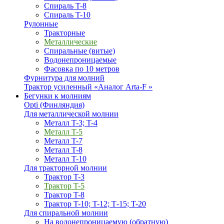
Спираль T-8
Спираль T-10
Рулонные
Тракторные
Металлические
Спиральные (витые)
Водонепроницаемые
Фасовка по 10 метров
Фурнитура для молний
Трактор усиленный «Аналог Arta-F »
Бегунки к молниям
Opti (Финляндия)
Для металлической молнии
Металл T-3; T-4
Металл T-5
Металл T-7
Металл T-8
Металл T-10
Для тракторной молнии
Трактор T-3
Трактор T-5
Трактор T-8
Трактор T-10; T-12; Т-15; T-20
Для спиральной молнии
На водонепроницаемую (обратную)