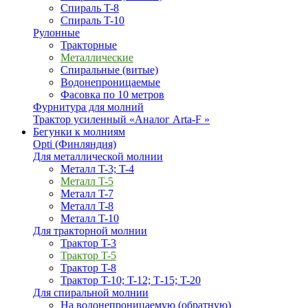
Спираль T-8
Спираль T-10
Рулонные
Тракторные
Металлические
Спиральные (витые)
Водонепроницаемые
Фасовка по 10 метров
Фурнитура для молний
Трактор усиленный «Аналог Arta-F »
Бегунки к молниям
Opti (Финляндия)
Для металлической молнии
Металл T-3; T-4
Металл T-5
Металл T-7
Металл T-8
Металл T-10
Для тракторной молнии
Трактор T-3
Трактор T-5
Трактор T-8
Трактор T-10; T-12; Т-15; T-20
Для спиральной молнии
На водонепроницаемую (обратную)