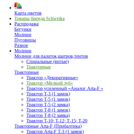
Карта цветов
Товары бренда Schweika
Распродажа
Бегунки
Молнии
Пуговицы
Разное
Молнии
Молнии для палаток,шатров,тентов
Спиральные (витые)
Тракторные
Тракторные
Трактор «Декоративные»
Трактор «Мелкий зуб»
Трактор усиленный «Аналог Arta-F »
Трактор T-3 (1 замок)
Трактор T-5 (1 замок)
Трактор T-5 (2 замка)
Трактор T-8 (1 замок)
Трактор T-8 (2 замка)
Трактор T-10; T-12; Т-15; T-20
Тракторные Arta-F (Прибалтика)
Трактор Arta-F T-3 (1 замок)