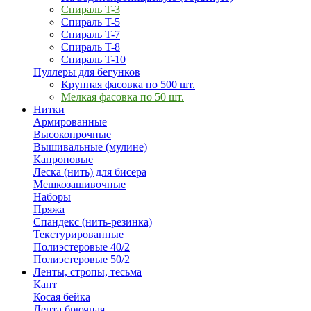
Спираль T-3
Спираль T-5
Спираль T-7
Спираль T-8
Спираль T-10
Пуллеры для бегунков
Крупная фасовка по 500 шт.
Мелкая фасовка по 50 шт.
Нитки
Армированные
Высокопрочные
Вышивальные (мулине)
Капроновые
Леска (нить) для бисера
Мешкозашивочные
Наборы
Пряжа
Спандекс (нить-резинка)
Текстурированные
Полиэстеровые 40/2
Полиэстеровые 50/2
Ленты, стропы, тесьма
Кант
Косая бейка
Лента брючная