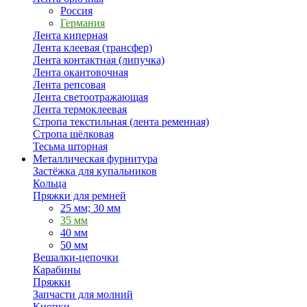
Россия
Германия
Лента киперная
Лента клеевая (трансфер)
Лента контактная (липучка)
Лента окантовочная
Лента репсовая
Лента светоотражающая
Лента термоклеевая
Стропа текстильная (лента ременная)
Стропа шёлковая
Тесьма шторная
Металлическая фурнитура
Застёжка для купальников
Кольца
Пряжки для ремней
25 мм; 30 мм
35 мм
40 мм
50 мм
Вешалки-цепочки
Карабины
Пряжки
Запчасти для молний
Кнопки