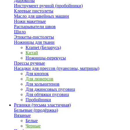
Дыроколы
Инструмент ручной (пробойники)
Клеевые пистолеты
Масло для швейных машин
Ножи макетные
Распарыватели швов
Шило
Этикеты-пистолеты
Ножницы для ткани
Kramet (Беларусь)
Китай
Ножницы-перекусы
Прессы ручные
Насадки для прессов (пуансоны, матрицы)
Для кнопок
Для люверсов
Для хольнитенов
Для джинсовых пуговиц
Для обтяжки пуговиц
Пробойники
Резинки (тесьма эластичная)
Бельевые (продёржка)
Вязаные
Белые
Черные