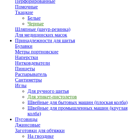
Перфорированные
Помочные
Ткацкие
Белые
Черные
Шляпные (шнур-резинка)
Для медицинских масок
Принадлежности для шитья
Булавки
Метры портновские
Наперстки
Нитковдеватели
Пинцеты
Распарыватель
Сантиметры
Иглы
Для ручного шитья
Для этикет-пистолетов
Швейные для бытовых машин (плоская колба)
Швейные для промышленных машин (круглая
колба)
Пуговицы
Джинсовые
Заготовки для обтяжки
На гвоздике