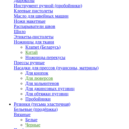
Дыроколы
Инструмент ручной (пробойники)
Клеевые пистолеты
Масло для швейных машин
Ножи макетные
Распарыватели швов
Шило
Этикеты-пистолеты
Ножницы для ткани
Kramet (Беларусь)
Китай
Ножницы-перекусы
Прессы ручные
Насадки для прессов (пуансоны, матрицы)
Для кнопок
Для люверсов
Для хольнитенов
Для джинсовых пуговиц
Для обтяжки пуговиц
Пробойники
Резинки (тесьма эластичная)
Бельевые (продёржка)
Вязаные
Белые
Черные