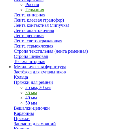
Россия
Германия
Лента киперная
Лента клеевая (трансфер)
Лента контактная (липучка)
Лента окантовочная
Лента репсовая
Лента светоотражающая
Лента термоклеевая
Стропа текстильная (лента ременная)
Стропа шёлковая
Тесьма шторная
Металлическая фурнитура
Застёжка для купальников
Кольца
Пряжки для ремней
25 мм; 30 мм
35 мм
40 мм
50 мм
Вешалки-цепочки
Карабины
Пряжки
Запчасти для молний
Кнопки