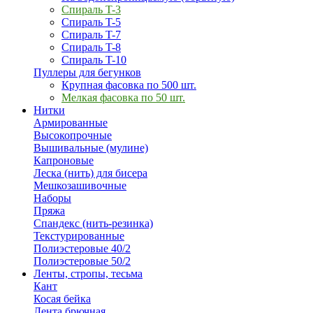
Спираль T-3
Спираль T-5
Спираль T-7
Спираль T-8
Спираль T-10
Пуллеры для бегунков
Крупная фасовка по 500 шт.
Мелкая фасовка по 50 шт.
Нитки
Армированные
Высокопрочные
Вышивальные (мулине)
Капроновые
Леска (нить) для бисера
Мешкозашивочные
Наборы
Пряжа
Спандекс (нить-резинка)
Текстурированные
Полиэстеровые 40/2
Полиэстеровые 50/2
Ленты, стропы, тесьма
Кант
Косая бейка
Лента брючная