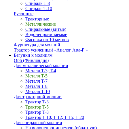
Спираль T-8
Спираль T-10
Рулонные
Тракторные
Металлические
Спиральные (витые)
Водонепроницаемые
Фасовка по 10 метров
Фурнитура для молний
Трактор усиленный «Аналог Arta-F »
Бегунки к молниям
Opti (Финляндия)
Для металлической молнии
Металл T-3; T-4
Металл T-5
Металл T-7
Металл T-8
Металл T-10
Для тракторной молнии
Трактор T-3
Трактор T-5
Трактор T-8
Трактор T-10; T-12; Т-15; T-20
Для спиральной молнии
На водонепроницаемую (обратную)