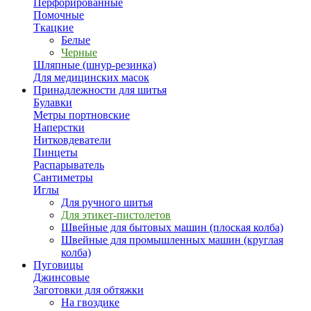
Перфорированные
Помочные
Ткацкие
Белые
Черные
Шляпные (шнур-резинка)
Для медицинских масок
Принадлежности для шитья
Булавки
Метры портновские
Наперстки
Нитковдеватели
Пинцеты
Распарыватель
Сантиметры
Иглы
Для ручного шитья
Для этикет-пистолетов
Швейные для бытовых машин (плоская колба)
Швейные для промышленных машин (круглая
колба)
Пуговицы
Джинсовые
Заготовки для обтяжки
На гвоздике