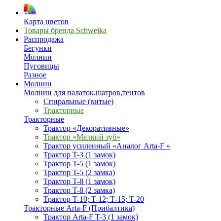
Карта цветов
Товары бренда Schweika
Распродажа
Бегунки
Молнии
Пуговицы
Разное
Молнии
Молнии для палаток,шатров,тентов
Спиральные (витые)
Тракторные
Тракторные
Трактор «Декоративные»
Трактор «Мелкий зуб»
Трактор усиленный «Аналог Arta-F »
Трактор T-3 (1 замок)
Трактор T-5 (1 замок)
Трактор T-5 (2 замка)
Трактор T-8 (1 замок)
Трактор T-8 (2 замка)
Трактор T-10; T-12; Т-15; T-20
Тракторные Arta-F (Прибалтика)
Трактор Arta-F T-3 (1 замок)