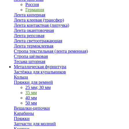
Россия
Германия
Лента киперная
Лента клеевая (трансфер)
Лента контактная (липучка)
Лента окантовочная
Лента репсовая
Лента светоотражающая
Лента термоклеевая
Стропа текстильная (лента ременная)
Стропа шёлковая
Тесьма шторная
Металлическая фурнитура
Застёжка для купальников
Кольца
Пряжки для ремней
25 мм; 30 мм
35 мм
40 мм
50 мм
Вешалки-цепочки
Карабины
Пряжки
Запчасти для молний
Кнопки