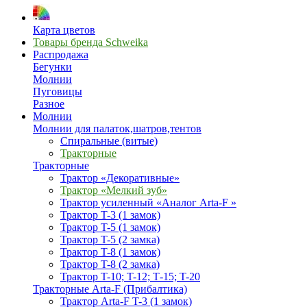
Карта цветов
Товары бренда Schweika
Распродажа
Бегунки
Молнии
Пуговицы
Разное
Молнии
Молнии для палаток,шатров,тентов
Спиральные (витые)
Тракторные
Тракторные
Трактор «Декоративные»
Трактор «Мелкий зуб»
Трактор усиленный «Аналог Arta-F »
Трактор T-3 (1 замок)
Трактор T-5 (1 замок)
Трактор T-5 (2 замка)
Трактор T-8 (1 замок)
Трактор T-8 (2 замка)
Трактор T-10; T-12; Т-15; T-20
Тракторные Arta-F (Прибалтика)
Трактор Arta-F T-3 (1 замок)