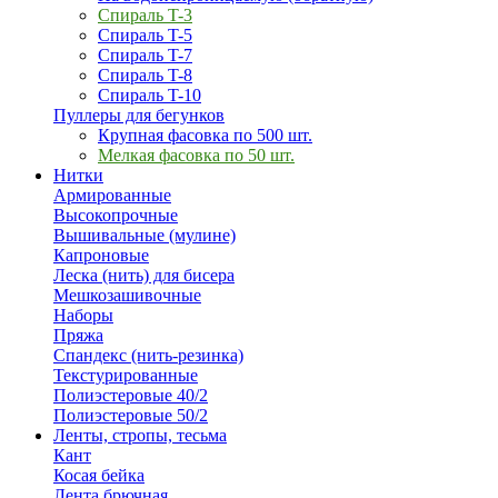
Спираль T-3
Спираль T-5
Спираль T-7
Спираль T-8
Спираль T-10
Пуллеры для бегунков
Крупная фасовка по 500 шт.
Мелкая фасовка по 50 шт.
Нитки
Армированные
Высокопрочные
Вышивальные (мулине)
Капроновые
Леска (нить) для бисера
Мешкозашивочные
Наборы
Пряжа
Спандекс (нить-резинка)
Текстурированные
Полиэстеровые 40/2
Полиэстеровые 50/2
Ленты, стропы, тесьма
Кант
Косая бейка
Лента брючная