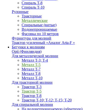
Спираль T-8
Спираль T-10
Рулонные
Тракторные
Металлические
Спиральные (витые)
Водонепроницаемые
Фасовка по 10 метров
Фурнитура для молний
Трактор усиленный «Аналог Arta-F »
Бегунки к молниям
Opti (Финляндия)
Для металлической молнии
Металл T-3; T-4
Металл T-5
Металл T-7
Металл T-8
Металл T-10
Для тракторной молнии
Трактор T-3
Трактор T-5
Трактор T-8
Трактор T-10; T-12; Т-15; T-20
Для спиральной молнии
На водонепроницаемую (обратную)