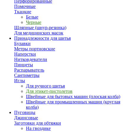
Перфорированные
Помочные
Ткацкие
Белые
Черные
Шляпные (шнур-резинка)
Для медицинских масок
Принадлежности для шитья
Булавки
Метры портновские
Наперстки
Нитковдеватели
Пинцеты
Распарыватель
Сантиметры
Иглы
Для ручного шитья
Для этикет-пистолетов
Швейные для бытовых машин (плоская колба)
Швейные для промышленных машин (круглая
колба)
Пуговицы
Джинсовые
Заготовки для обтяжки
На гвоздике