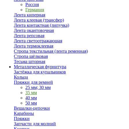
Россия
Германия
Лента киперная
Лента клеевая (трансфер)
Лента контактная (липучка)
Лента окантовочная
Лента репсовая
Лента светоотражающая
Лента термоклеевая
Стропа текстильная (лента ременная)
Стропа шёлковая
Тесьма шторная
Металлическая фурнитура
Застёжка для купальников
Кольца
Пряжки для ремней
25 мм; 30 мм
35 мм
40 мм
50 мм
Вешалки-цепочки
Карабины
Пряжки
Запчасти для молний
Кнопки