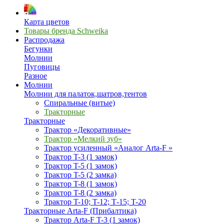
Карта цветов
Товары бренда Schweika
Распродажа
Бегунки
Молнии
Пуговицы
Разное
Молнии
Молнии для палаток,шатров,тентов
Спиральные (витые)
Тракторные
Тракторные
Трактор «Декоративные»
Трактор «Мелкий зуб»
Трактор усиленный «Аналог Arta-F »
Трактор T-3 (1 замок)
Трактор T-5 (1 замок)
Трактор T-5 (2 замка)
Трактор T-8 (1 замок)
Трактор T-8 (2 замка)
Трактор T-10; T-12; Т-15; T-20
Тракторные Arta-F (Прибалтика)
Трактор Arta-F T-3 (1 замок)