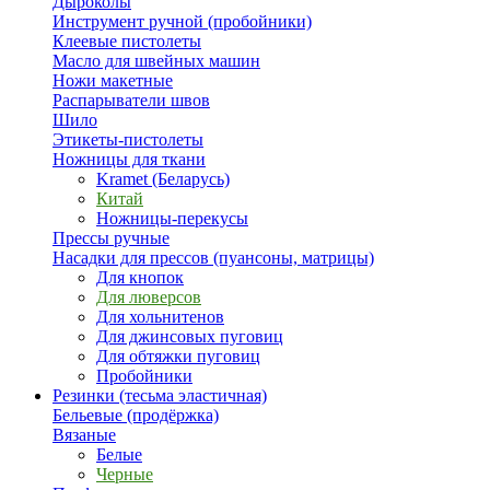
Дыроколы
Инструмент ручной (пробойники)
Клеевые пистолеты
Масло для швейных машин
Ножи макетные
Распарыватели швов
Шило
Этикеты-пистолеты
Ножницы для ткани
Kramet (Беларусь)
Китай
Ножницы-перекусы
Прессы ручные
Насадки для прессов (пуансоны, матрицы)
Для кнопок
Для люверсов
Для хольнитенов
Для джинсовых пуговиц
Для обтяжки пуговиц
Пробойники
Резинки (тесьма эластичная)
Бельевые (продёржка)
Вязаные
Белые
Черные