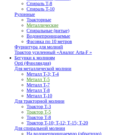
Спираль T-8
Спираль T-10
Рулонные
Тракторные
Металлические
Спиральные (витые)
Водонепроницаемые
Фасовка по 10 метров
Фурнитура для молний
Трактор усиленный «Аналог Arta-F »
Бегунки к молниям
Opti (Финляндия)
Для металлической молнии
Металл T-3; T-4
Металл T-5
Металл T-7
Металл T-8
Металл T-10
Для тракторной молнии
Трактор T-3
Трактор T-5
Трактор T-8
Трактор T-10; T-12; Т-15; T-20
Для спиральной молнии
На водонепроницаемую (обратную)