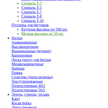
Спираль T-3
Спираль T-5
Спираль T-7
Спираль T-8
Спираль T-10
Пуллеры для бегунков
Крупная фасовка по 500 шт.
Мелкая фасовка по 50 шт.
Нитки
Армированные
Высокопрочные
Вышивальные (мулине)
Капроновые
Леска (нить) для бисера
Мешкозашивочные
Наборы
Пряжа
Спандекс (нить-резинка)
Текстурированные
Полиэстеровые 40/2
Полиэстеровые 50/2
Ленты, стропы, тесьма
Кант
Косая бейка
Лента брючная