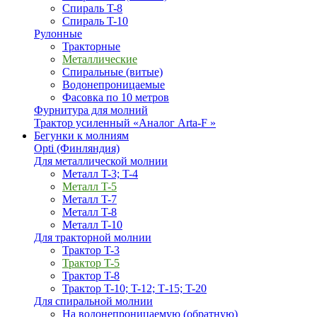
Спираль T-8
Спираль T-10
Рулонные
Тракторные
Металлические
Спиральные (витые)
Водонепроницаемые
Фасовка по 10 метров
Фурнитура для молний
Трактор усиленный «Аналог Arta-F »
Бегунки к молниям
Opti (Финляндия)
Для металлической молнии
Металл T-3; T-4
Металл T-5
Металл T-7
Металл T-8
Металл T-10
Для тракторной молнии
Трактор T-3
Трактор T-5
Трактор T-8
Трактор T-10; T-12; Т-15; T-20
Для спиральной молнии
На водонепроницаемую (обратную)