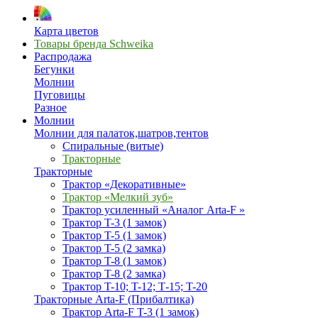
Карта цветов
Товары бренда Schweika
Распродажа
Бегунки
Молнии
Пуговицы
Разное
Молнии
Молнии для палаток,шатров,тентов
Спиральные (витые)
Тракторные
Тракторные
Трактор «Декоративные»
Трактор «Мелкий зуб»
Трактор усиленный «Аналог Arta-F »
Трактор T-3 (1 замок)
Трактор T-5 (1 замок)
Трактор T-5 (2 замка)
Трактор T-8 (1 замок)
Трактор T-8 (2 замка)
Трактор T-10; T-12; Т-15; T-20
Тракторные Arta-F (Прибалтика)
Трактор Arta-F T-3 (1 замок)