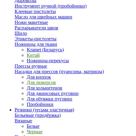
Дыроколы
Инструмент ручной (пробойники)
Клеевые пистолеты
Масло для швейных машин
Ножи макетные
Распарыватели швов
Шило
Этикеты-пистолеты
Ножницы для ткани
Kramet (Беларусь)
Китай
Ножницы-перекусы
Прессы ручные
Насадки для прессов (пуансоны, матрицы)
Для кнопок
Для люверсов
Для хольнитенов
Для джинсовых пуговиц
Для обтяжки пуговиц
Пробойники
Резинки (тесьма эластичная)
Бельевые (продёржка)
Вязаные
Белые
Черные