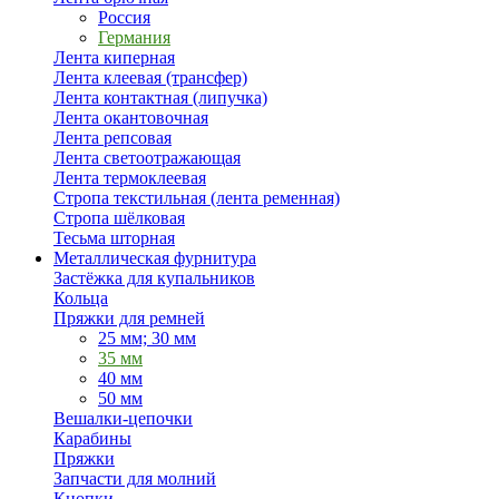
Россия
Германия
Лента киперная
Лента клеевая (трансфер)
Лента контактная (липучка)
Лента окантовочная
Лента репсовая
Лента светоотражающая
Лента термоклеевая
Стропа текстильная (лента ременная)
Стропа шёлковая
Тесьма шторная
Металлическая фурнитура
Застёжка для купальников
Кольца
Пряжки для ремней
25 мм; 30 мм
35 мм
40 мм
50 мм
Вешалки-цепочки
Карабины
Пряжки
Запчасти для молний
Кнопки