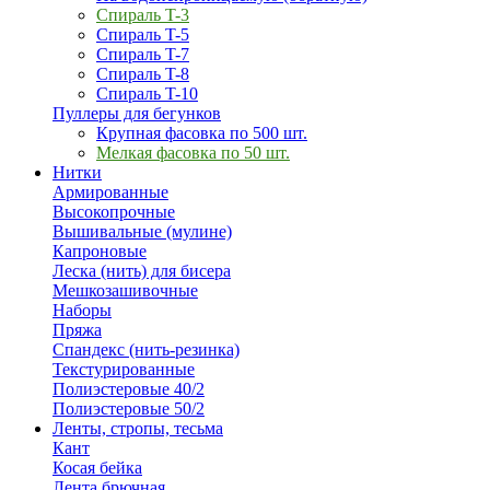
Спираль T-3
Спираль T-5
Спираль T-7
Спираль T-8
Спираль T-10
Пуллеры для бегунков
Крупная фасовка по 500 шт.
Мелкая фасовка по 50 шт.
Нитки
Армированные
Высокопрочные
Вышивальные (мулине)
Капроновые
Леска (нить) для бисера
Мешкозашивочные
Наборы
Пряжа
Спандекс (нить-резинка)
Текстурированные
Полиэстеровые 40/2
Полиэстеровые 50/2
Ленты, стропы, тесьма
Кант
Косая бейка
Лента брючная