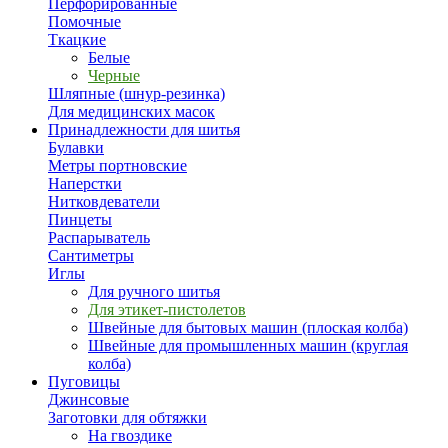
Перфорированные
Помочные
Ткацкие
Белые
Черные
Шляпные (шнур-резинка)
Для медицинских масок
Принадлежности для шитья
Булавки
Метры портновские
Наперстки
Нитковдеватели
Пинцеты
Распарыватель
Сантиметры
Иглы
Для ручного шитья
Для этикет-пистолетов
Швейные для бытовых машин (плоская колба)
Швейные для промышленных машин (круглая
колба)
Пуговицы
Джинсовые
Заготовки для обтяжки
На гвоздике