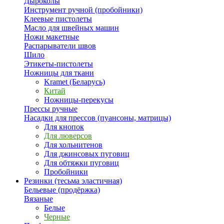
Дыроколы
Инструмент ручной (пробойники)
Клеевые пистолеты
Масло для швейных машин
Ножи макетные
Распарыватели швов
Шило
Этикеты-пистолеты
Ножницы для ткани
Kramet (Беларусь)
Китай
Ножницы-перекусы
Прессы ручные
Насадки для прессов (пуансоны, матрицы)
Для кнопок
Для люверсов
Для хольнитенов
Для джинсовых пуговиц
Для обтяжки пуговиц
Пробойники
Резинки (тесьма эластичная)
Бельевые (продёржка)
Вязаные
Белые
Черные