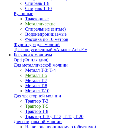
Спираль T-8
Спираль T-10
Рулонные
Тракторные
Металлические
Спиральные (витые)
Водонепроницаемые
Фасовка по 10 метров
Фурнитура для молний
Трактор усиленный «Аналог Arta-F »
Бегунки к молниям
Opti (Финляндия)
Для металлической молнии
Металл T-3; T-4
Металл T-5
Металл T-7
Металл T-8
Металл T-10
Для тракторной молнии
Трактор T-3
Трактор T-5
Трактор T-8
Трактор T-10; T-12; Т-15; T-20
Для спиральной молнии
На водонепроницаемую (обратную)