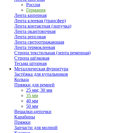
Россия
Германия
Лента киперная
Лента клеевая (трансфер)
Лента контактная (липучка)
Лента окантовочная
Лента репсовая
Лента светоотражающая
Лента термоклеевая
Стропа текстильная (лента ременная)
Стропа шёлковая
Тесьма шторная
Металлическая фурнитура
Застёжка для купальников
Кольца
Пряжки для ремней
25 мм; 30 мм
35 мм
40 мм
50 мм
Вешалки-цепочки
Карабины
Пряжки
Запчасти для молний
Кнопки