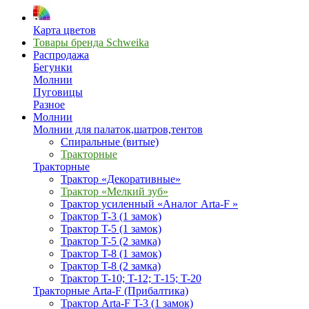
Карта цветов
Товары бренда Schweika
Распродажа
Бегунки
Молнии
Пуговицы
Разное
Молнии
Молнии для палаток,шатров,тентов
Спиральные (витые)
Тракторные
Тракторные
Трактор «Декоративные»
Трактор «Мелкий зуб»
Трактор усиленный «Аналог Arta-F »
Трактор T-3 (1 замок)
Трактор T-5 (1 замок)
Трактор T-5 (2 замка)
Трактор T-8 (1 замок)
Трактор T-8 (2 замка)
Трактор T-10; T-12; Т-15; T-20
Тракторные Arta-F (Прибалтика)
Трактор Arta-F T-3 (1 замок)