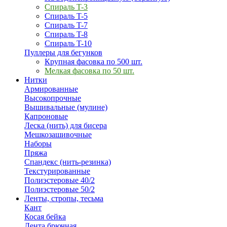
Спираль T-3
Спираль T-5
Спираль T-7
Спираль T-8
Спираль T-10
Пуллеры для бегунков
Крупная фасовка по 500 шт.
Мелкая фасовка по 50 шт.
Нитки
Армированные
Высокопрочные
Вышивальные (мулине)
Капроновые
Леска (нить) для бисера
Мешкозашивочные
Наборы
Пряжа
Спандекс (нить-резинка)
Текстурированные
Полиэстеровые 40/2
Полиэстеровые 50/2
Ленты, стропы, тесьма
Кант
Косая бейка
Лента брючная