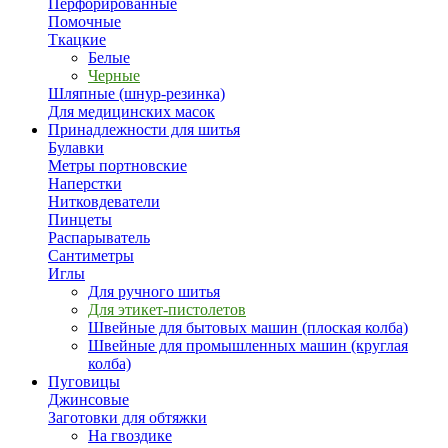
Перфорированные
Помочные
Ткацкие
Белые
Черные
Шляпные (шнур-резинка)
Для медицинских масок
Принадлежности для шитья
Булавки
Метры портновские
Наперстки
Нитковдеватели
Пинцеты
Распарыватель
Сантиметры
Иглы
Для ручного шитья
Для этикет-пистолетов
Швейные для бытовых машин (плоская колба)
Швейные для промышленных машин (круглая
колба)
Пуговицы
Джинсовые
Заготовки для обтяжки
На гвоздике