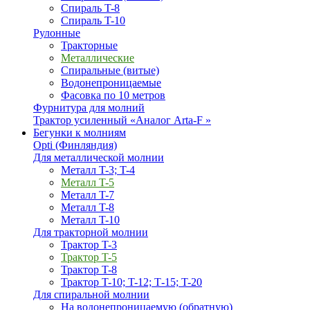
Спираль T-8
Спираль T-10
Рулонные
Тракторные
Металлические
Спиральные (витые)
Водонепроницаемые
Фасовка по 10 метров
Фурнитура для молний
Трактор усиленный «Аналог Arta-F »
Бегунки к молниям
Opti (Финляндия)
Для металлической молнии
Металл T-3; T-4
Металл T-5
Металл T-7
Металл T-8
Металл T-10
Для тракторной молнии
Трактор T-3
Трактор T-5
Трактор T-8
Трактор T-10; T-12; Т-15; T-20
Для спиральной молнии
На водонепроницаемую (обратную)