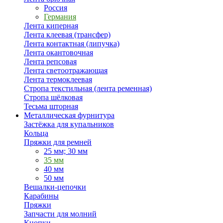
Россия
Германия
Лента киперная
Лента клеевая (трансфер)
Лента контактная (липучка)
Лента окантовочная
Лента репсовая
Лента светоотражающая
Лента термоклеевая
Стропа текстильная (лента ременная)
Стропа шёлковая
Тесьма шторная
Металлическая фурнитура
Застёжка для купальников
Кольца
Пряжки для ремней
25 мм; 30 мм
35 мм
40 мм
50 мм
Вешалки-цепочки
Карабины
Пряжки
Запчасти для молний
Кнопки