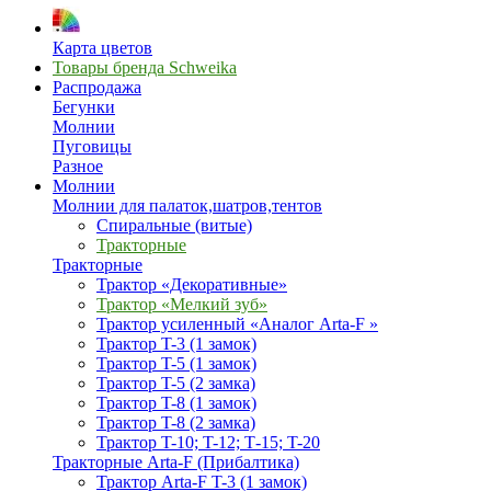
Карта цветов
Товары бренда Schweika
Распродажа
Бегунки
Молнии
Пуговицы
Разное
Молнии
Молнии для палаток,шатров,тентов
Спиральные (витые)
Тракторные
Тракторные
Трактор «Декоративные»
Трактор «Мелкий зуб»
Трактор усиленный «Аналог Arta-F »
Трактор T-3 (1 замок)
Трактор T-5 (1 замок)
Трактор T-5 (2 замка)
Трактор T-8 (1 замок)
Трактор T-8 (2 замка)
Трактор T-10; T-12; Т-15; T-20
Тракторные Arta-F (Прибалтика)
Трактор Arta-F T-3 (1 замок)