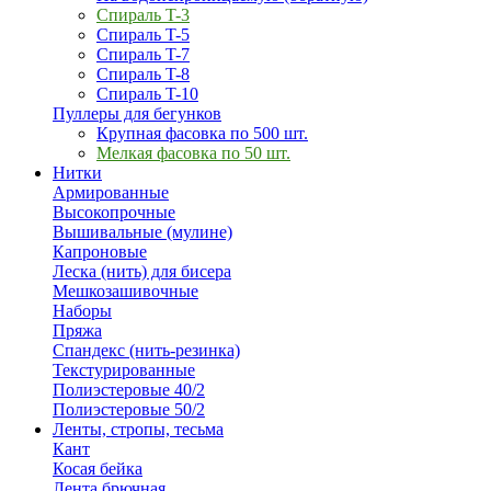
Спираль T-3
Спираль T-5
Спираль T-7
Спираль T-8
Спираль T-10
Пуллеры для бегунков
Крупная фасовка по 500 шт.
Мелкая фасовка по 50 шт.
Нитки
Армированные
Высокопрочные
Вышивальные (мулине)
Капроновые
Леска (нить) для бисера
Мешкозашивочные
Наборы
Пряжа
Спандекс (нить-резинка)
Текстурированные
Полиэстеровые 40/2
Полиэстеровые 50/2
Ленты, стропы, тесьма
Кант
Косая бейка
Лента брючная