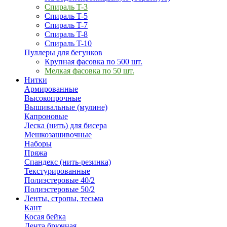
Спираль T-3
Спираль T-5
Спираль T-7
Спираль T-8
Спираль T-10
Пуллеры для бегунков
Крупная фасовка по 500 шт.
Мелкая фасовка по 50 шт.
Нитки
Армированные
Высокопрочные
Вышивальные (мулине)
Капроновые
Леска (нить) для бисера
Мешкозашивочные
Наборы
Пряжа
Спандекс (нить-резинка)
Текстурированные
Полиэстеровые 40/2
Полиэстеровые 50/2
Ленты, стропы, тесьма
Кант
Косая бейка
Лента брючная