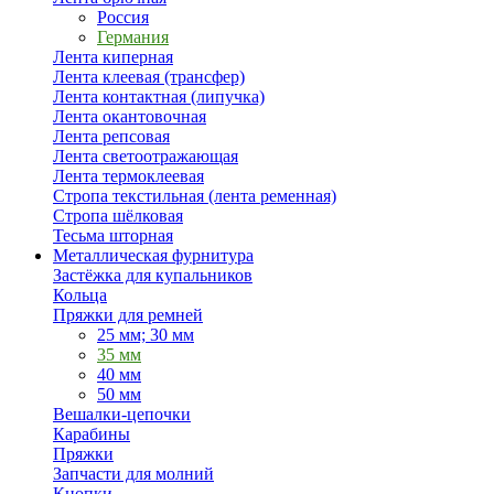
Россия
Германия
Лента киперная
Лента клеевая (трансфер)
Лента контактная (липучка)
Лента окантовочная
Лента репсовая
Лента светоотражающая
Лента термоклеевая
Стропа текстильная (лента ременная)
Стропа шёлковая
Тесьма шторная
Металлическая фурнитура
Застёжка для купальников
Кольца
Пряжки для ремней
25 мм; 30 мм
35 мм
40 мм
50 мм
Вешалки-цепочки
Карабины
Пряжки
Запчасти для молний
Кнопки