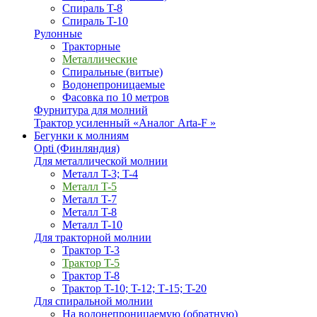
Спираль T-8
Спираль T-10
Рулонные
Тракторные
Металлические
Спиральные (витые)
Водонепроницаемые
Фасовка по 10 метров
Фурнитура для молний
Трактор усиленный «Аналог Arta-F »
Бегунки к молниям
Opti (Финляндия)
Для металлической молнии
Металл T-3; T-4
Металл T-5
Металл T-7
Металл T-8
Металл T-10
Для тракторной молнии
Трактор T-3
Трактор T-5
Трактор T-8
Трактор T-10; T-12; Т-15; T-20
Для спиральной молнии
На водонепроницаемую (обратную)