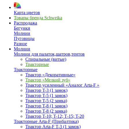
Карта цветов
Товары бренда Schweika
Распродажа
Бегунки
Молнии
Пуговицы
Разное
Молнии
Молнии для палаток,шатров,тентов
Спиральные (витые)
Тракторные
Тракторные
Трактор «Декоративные»
Трактор «Мелкий зуб»
Трактор усиленный «Аналог Arta-F »
Трактор T-3 (1 замок)
Трактор T-5 (1 замок)
Трактор T-5 (2 замка)
Трактор T-8 (1 замок)
Трактор T-8 (2 замка)
Трактор T-10; T-12; Т-15; T-20
Тракторные Arta-F (Прибалтика)
Трактор Arta-F T-3 (1 замок)