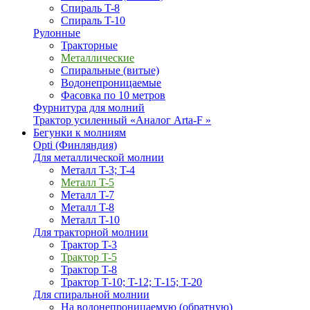
Спираль T-8
Спираль T-10
Рулонные
Тракторные
Металлические
Спиральные (витые)
Водонепроницаемые
Фасовка по 10 метров
Фурнитура для молний
Трактор усиленный «Аналог Arta-F »
Бегунки к молниям
Opti (Финляндия)
Для металлической молнии
Металл T-3; T-4
Металл T-5
Металл T-7
Металл T-8
Металл T-10
Для тракторной молнии
Трактор T-3
Трактор T-5
Трактор T-8
Трактор T-10; T-12; Т-15; T-20
Для спиральной молнии
На водонепроницаемую (обратную)