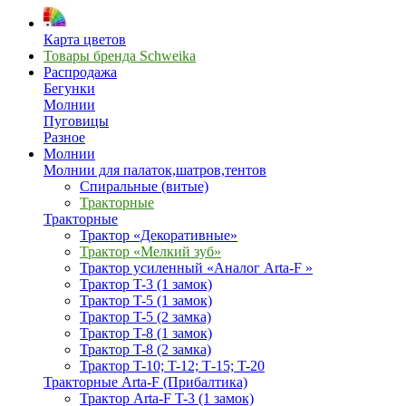
Карта цветов
Товары бренда Schweika
Распродажа
Бегунки
Молнии
Пуговицы
Разное
Молнии
Молнии для палаток,шатров,тентов
Спиральные (витые)
Тракторные
Тракторные
Трактор «Декоративные»
Трактор «Мелкий зуб»
Трактор усиленный «Аналог Arta-F »
Трактор T-3 (1 замок)
Трактор T-5 (1 замок)
Трактор T-5 (2 замка)
Трактор T-8 (1 замок)
Трактор T-8 (2 замка)
Трактор T-10; T-12; Т-15; T-20
Тракторные Arta-F (Прибалтика)
Трактор Arta-F T-3 (1 замок)