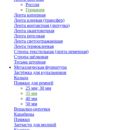
Россия
Германия
Лента киперная
Лента клеевая (трансфер)
Лента контактная (липучка)
Лента окантовочная
Лента репсовая
Лента светоотражающая
Лента термоклеевая
Стропа текстильная (лента ременная)
Стропа шёлковая
Тесьма шторная
Металлическая фурнитура
Застёжка для купальников
Кольца
Пряжки для ремней
25 мм; 30 мм
35 мм
40 мм
50 мм
Вешалки-цепочки
Карабины
Пряжки
Запчасти для молний
Кнопки