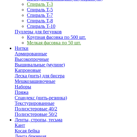
Спираль T-3
Спираль T-5
Спираль T-7
Спираль T-8
Спираль T-10
Пуллеры для бегунков
Крупная фасовка по 500 шт.
Мелкая фасовка по 50 шт.
Нитки
Армированные
Высокопрочные
Вышивальные (мулине)
Капроновые
Леска (нить) для бисера
Мешкозашивочные
Наборы
Пряжа
Спандекс (нить-резинка)
Текстурированные
Полиэстеровые 40/2
Полиэстеровые 50/2
Ленты, стропы, тесьма
Кант
Косая бейка
Лента брючная