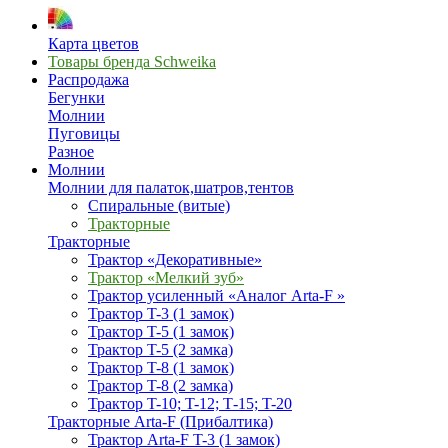
Карта цветов
Товары бренда Schweika
Распродажа
Бегунки
Молнии
Пуговицы
Разное
Молнии
Молнии для палаток,шатров,тентов
Спиральные (витые)
Тракторные
Тракторные
Трактор «Декоративные»
Трактор «Мелкий зуб»
Трактор усиленный «Аналог Arta-F »
Трактор T-3 (1 замок)
Трактор T-5 (1 замок)
Трактор T-5 (2 замка)
Трактор T-8 (1 замок)
Трактор T-8 (2 замка)
Трактор T-10; T-12; Т-15; T-20
Тракторные Arta-F (Прибалтика)
Трактор Arta-F T-3 (1 замок)