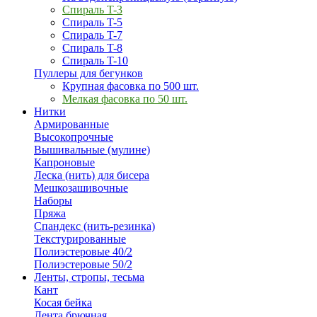
Спираль T-3
Спираль T-5
Спираль T-7
Спираль T-8
Спираль T-10
Пуллеры для бегунков
Крупная фасовка по 500 шт.
Мелкая фасовка по 50 шт.
Нитки
Армированные
Высокопрочные
Вышивальные (мулине)
Капроновые
Леска (нить) для бисера
Мешкозашивочные
Наборы
Пряжа
Спандекс (нить-резинка)
Текстурированные
Полиэстеровые 40/2
Полиэстеровые 50/2
Ленты, стропы, тесьма
Кант
Косая бейка
Лента брючная