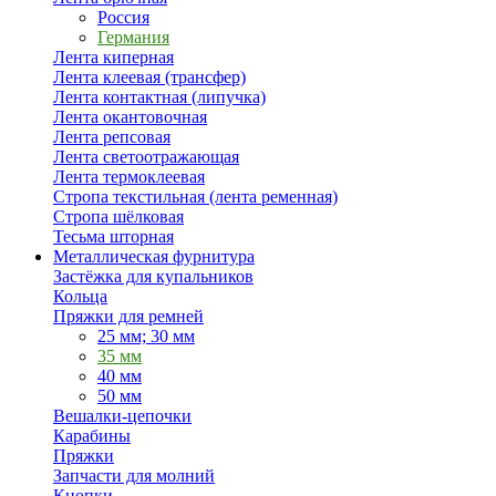
Россия
Германия
Лента киперная
Лента клеевая (трансфер)
Лента контактная (липучка)
Лента окантовочная
Лента репсовая
Лента светоотражающая
Лента термоклеевая
Стропа текстильная (лента ременная)
Стропа шёлковая
Тесьма шторная
Металлическая фурнитура
Застёжка для купальников
Кольца
Пряжки для ремней
25 мм; 30 мм
35 мм
40 мм
50 мм
Вешалки-цепочки
Карабины
Пряжки
Запчасти для молний
Кнопки