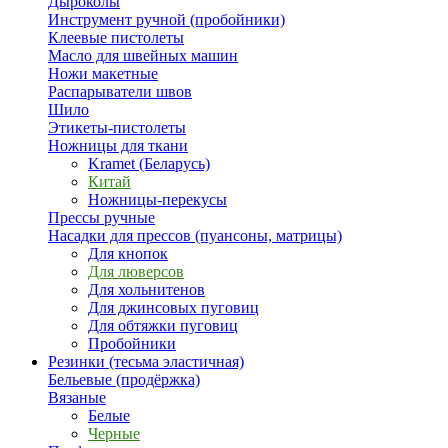
Дыроколы
Инструмент ручной (пробойники)
Клеевые пистолеты
Масло для швейных машин
Ножи макетные
Распарыватели швов
Шило
Этикеты-пистолеты
Ножницы для ткани
Kramet (Беларусь)
Китай
Ножницы-перекусы
Прессы ручные
Насадки для прессов (пуансоны, матрицы)
Для кнопок
Для люверсов
Для хольнитенов
Для джинсовых пуговиц
Для обтяжки пуговиц
Пробойники
Резинки (тесьма эластичная)
Бельевые (продёржка)
Вязаные
Белые
Черные