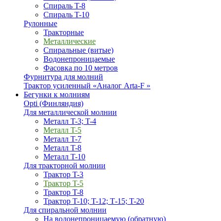
Спираль T-8
Спираль T-10
Рулонные
Тракторные
Металлические
Спиральные (витые)
Водонепроницаемые
Фасовка по 10 метров
Фурнитура для молний
Трактор усиленный «Аналог Arta-F »
Бегунки к молниям
Opti (Финляндия)
Для металлической молнии
Металл T-3; T-4
Металл T-5
Металл T-7
Металл T-8
Металл T-10
Для тракторной молнии
Трактор T-3
Трактор T-5
Трактор T-8
Трактор T-10; T-12; Т-15; T-20
Для спиральной молнии
На водонепроницаемую (обратную)