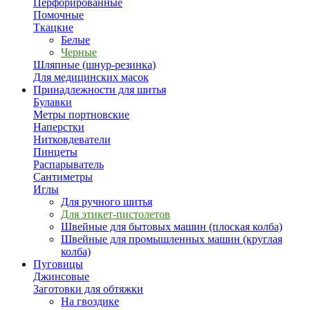
Перфорированные
Помочные
Ткацкие
Белые
Черные
Шляпные (шнур-резинка)
Для медицинских масок
Принадлежности для шитья
Булавки
Метры портновские
Наперстки
Нитковдеватели
Пинцеты
Распарыватель
Сантиметры
Иглы
Для ручного шитья
Для этикет-пистолетов
Швейные для бытовых машин (плоская колба)
Швейные для промышленных машин (круглая
колба)
Пуговицы
Джинсовые
Заготовки для обтяжки
На гвоздике