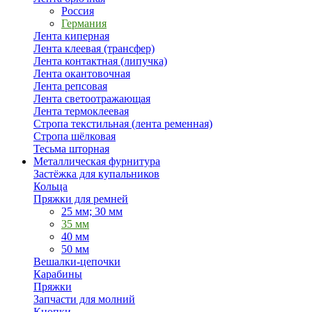
Россия
Германия
Лента киперная
Лента клеевая (трансфер)
Лента контактная (липучка)
Лента окантовочная
Лента репсовая
Лента светоотражающая
Лента термоклеевая
Стропа текстильная (лента ременная)
Стропа шёлковая
Тесьма шторная
Металлическая фурнитура
Застёжка для купальников
Кольца
Пряжки для ремней
25 мм; 30 мм
35 мм
40 мм
50 мм
Вешалки-цепочки
Карабины
Пряжки
Запчасти для молний
Кнопки