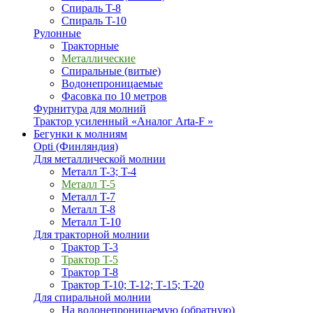
Спираль T-8
Спираль T-10
Рулонные
Тракторные
Металлические
Спиральные (витые)
Водонепроницаемые
Фасовка по 10 метров
Фурнитура для молний
Трактор усиленный «Аналог Arta-F »
Бегунки к молниям
Opti (Финляндия)
Для металлической молнии
Металл T-3; T-4
Металл T-5
Металл T-7
Металл T-8
Металл T-10
Для тракторной молнии
Трактор T-3
Трактор T-5
Трактор T-8
Трактор T-10; T-12; Т-15; T-20
Для спиральной молнии
На водонепроницаемую (обратную)