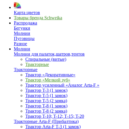
Карта цветов
Товары бренда Schweika
Распродажа
Бегунки
Молнии
Пуговицы
Разное
Молнии
Молнии для палаток,шатров,тентов
Спиральные (витые)
Тракторные
Тракторные
Трактор «Декоративные»
Трактор «Мелкий зуб»
Трактор усиленный «Аналог Arta-F »
Трактор T-3 (1 замок)
Трактор T-5 (1 замок)
Трактор T-5 (2 замка)
Трактор T-8 (1 замок)
Трактор T-8 (2 замка)
Трактор T-10; T-12; Т-15; T-20
Тракторные Arta-F (Прибалтика)
Трактор Arta-F T-3 (1 замок)