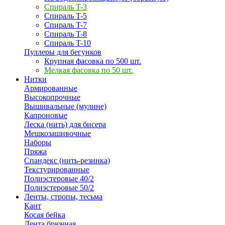
Спираль T-3
Спираль T-5
Спираль T-7
Спираль T-8
Спираль T-10
Пуллеры для бегунков
Крупная фасовка по 500 шт.
Мелкая фасовка по 50 шт.
Нитки
Армированные
Высокопрочные
Вышивальные (мулине)
Капроновые
Леска (нить) для бисера
Мешкозашивочные
Наборы
Пряжа
Спандекс (нить-резинка)
Текстурированные
Полиэстеровые 40/2
Полиэстеровые 50/2
Ленты, стропы, тесьма
Кант
Косая бейка
Лента брючная