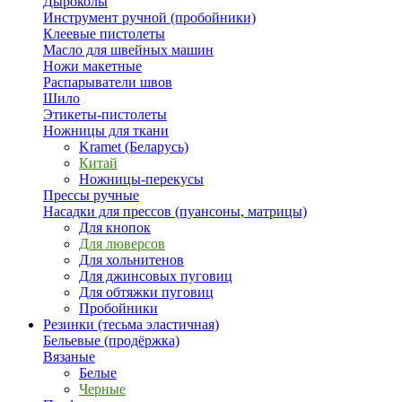
Дыроколы
Инструмент ручной (пробойники)
Клеевые пистолеты
Масло для швейных машин
Ножи макетные
Распарыватели швов
Шило
Этикеты-пистолеты
Ножницы для ткани
Kramet (Беларусь)
Китай
Ножницы-перекусы
Прессы ручные
Насадки для прессов (пуансоны, матрицы)
Для кнопок
Для люверсов
Для хольнитенов
Для джинсовых пуговиц
Для обтяжки пуговиц
Пробойники
Резинки (тесьма эластичная)
Бельевые (продёржка)
Вязаные
Белые
Черные