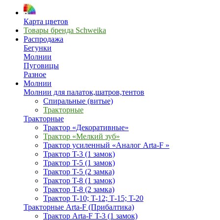
Карта цветов
Товары бренда Schweika
Распродажа
Бегунки
Молнии
Пуговицы
Разное
Молнии
Молнии для палаток,шатров,тентов
Спиральные (витые)
Тракторные
Тракторные
Трактор «Декоративные»
Трактор «Мелкий зуб»
Трактор усиленный «Аналог Arta-F »
Трактор T-3 (1 замок)
Трактор T-5 (1 замок)
Трактор T-5 (2 замка)
Трактор T-8 (1 замок)
Трактор T-8 (2 замка)
Трактор T-10; T-12; Т-15; T-20
Тракторные Arta-F (Прибалтика)
Трактор Arta-F T-3 (1 замок)