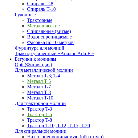
Спираль T-8
Спираль T-10
Рулонные
Тракторные
Металлические
Спиральные (витые)
Водонепроницаемые
Фасовка по 10 метров
Фурнитура для молний
Трактор усиленный «Аналог Arta-F »
Бегунки к молниям
Opti (Финляндия)
Для металлической молнии
Металл T-3; T-4
Металл T-5
Металл T-7
Металл T-8
Металл T-10
Для тракторной молнии
Трактор T-3
Трактор T-5
Трактор T-8
Трактор T-10; T-12; Т-15; T-20
Для спиральной молнии
На водонепроницаемую (обратную)