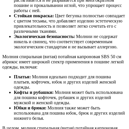
растягивается и не разрывается при многократном
пошиве и прокалывании иглой, что упрощает процесс
работы с ней.
Стойкая покраска:
Цвет бегунка полностью совпадает
с цветом тесьмы, что добавляет изделию эстетическую
привлекательность и позволяет легко сочетать его с
различными тканями.
Экологическая безопасность:
Молнии не содержат
никель и свинец, что соответствует современным
экологическим стандартам и не вызывает аллергию.
Молния спиральная (витая) потайная капроновая SBS 50 см
абрикос имеет широкий спектр применения в пошиве легкой
одежды, включая:
Платья:
Молния идеально подходит для пошива
платьев, кофточек, юбок и других изделий женской
одежды.
Кофты и рубашки:
Молния может быть использована
для пошива кофточек, рубашек и других изделий
мужской и женской одежды.
Юбки и брюки:
Молния также может быть
использована для пошива юбок, брюк и других изделий
нижнего белья.
В целом, молния спиральная (витая) потайная капроновая