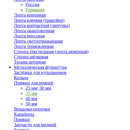
Россия
Германия
Лента киперная
Лента клеевая (трансфер)
Лента контактная (липучка)
Лента окантовочная
Лента репсовая
Лента светоотражающая
Лента термоклеевая
Стропа текстильная (лента ременная)
Стропа шёлковая
Тесьма шторная
Металлическая фурнитура
Застёжка для купальников
Кольца
Пряжки для ремней
25 мм; 30 мм
35 мм
40 мм
50 мм
Вешалки-цепочки
Карабины
Пряжки
Запчасти для молний
Кнопки