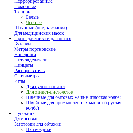
Перфорированные
Помочные
Ткацкие
Белые
Черные
Шляпные (шнур-резинка)
Для медицинских масок
Принадлежности для шитья
Булавки
Метры портновские
Наперстки
Нитковдеватели
Пинцеты
Распарыватель
Сантиметры
Иглы
Для ручного шитья
Для этикет-пистолетов
Швейные для бытовых машин (плоская колба)
Швейные для промышленных машин (круглая
колба)
Пуговицы
Джинсовые
Заготовки для обтяжки
На гвоздике