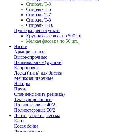
Спираль T-3
Спираль T-5
Спираль T-7
Спираль T-8
Спираль T-10
Пуллеры для бегунков
Крупная фасовка по 500 шт.
Мелкая фасовка по 50 шт.
Нитки
Армированные
Высокопрочные
Вышивальные (мулине)
Капроновые
Леска (нить) для бисера
Мешкозашивочные
Наборы
Пряжа
Спандекс (нить-резинка)
Текстурированные
Полиэстеровые 40/2
Полиэстеровые 50/2
Ленты, стропы, тесьма
Кант
Косая бейка
Лента брючная