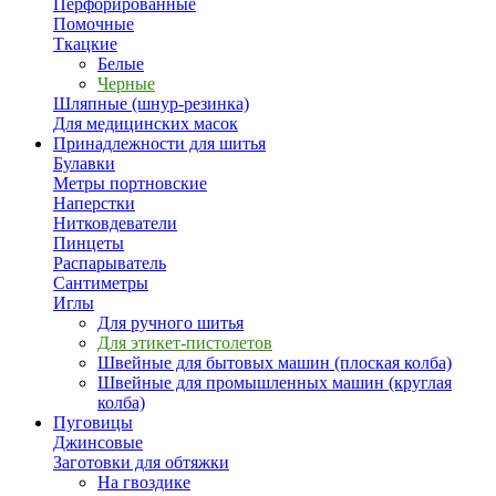
Перфорированные
Помочные
Ткацкие
Белые
Черные
Шляпные (шнур-резинка)
Для медицинских масок
Принадлежности для шитья
Булавки
Метры портновские
Наперстки
Нитковдеватели
Пинцеты
Распарыватель
Сантиметры
Иглы
Для ручного шитья
Для этикет-пистолетов
Швейные для бытовых машин (плоская колба)
Швейные для промышленных машин (круглая
колба)
Пуговицы
Джинсовые
Заготовки для обтяжки
На гвоздике