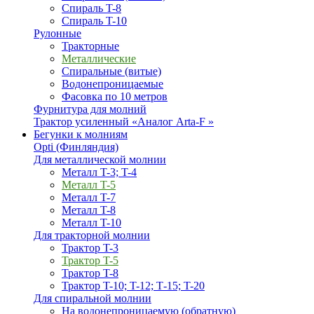
Спираль T-8
Спираль T-10
Рулонные
Тракторные
Металлические
Спиральные (витые)
Водонепроницаемые
Фасовка по 10 метров
Фурнитура для молний
Трактор усиленный «Аналог Arta-F »
Бегунки к молниям
Opti (Финляндия)
Для металлической молнии
Металл T-3; T-4
Металл T-5
Металл T-7
Металл T-8
Металл T-10
Для тракторной молнии
Трактор T-3
Трактор T-5
Трактор T-8
Трактор T-10; T-12; Т-15; T-20
Для спиральной молнии
На водонепроницаемую (обратную)