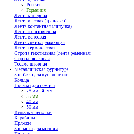
Россия
Германия
Лента киперная
Лента клеевая (трансфер)
Лента контактная (липучка)
Лента окантовочная
Лента репсовая
Лента светоотражающая
Лента термоклеевая
Стропа текстильная (лента ременная)
Стропа шёлковая
Тесьма шторная
Металлическая фурнитура
Застёжка для купальников
Кольца
Пряжки для ремней
25 мм; 30 мм
35 мм
40 мм
50 мм
Вешалки-цепочки
Карабины
Пряжки
Запчасти для молний
Кнопки