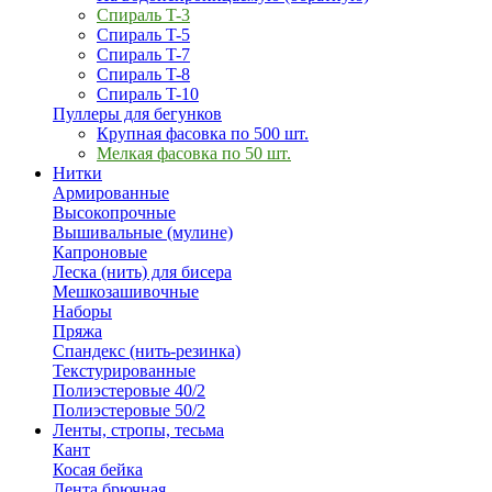
Спираль T-3
Спираль T-5
Спираль T-7
Спираль T-8
Спираль T-10
Пуллеры для бегунков
Крупная фасовка по 500 шт.
Мелкая фасовка по 50 шт.
Нитки
Армированные
Высокопрочные
Вышивальные (мулине)
Капроновые
Леска (нить) для бисера
Мешкозашивочные
Наборы
Пряжа
Спандекс (нить-резинка)
Текстурированные
Полиэстеровые 40/2
Полиэстеровые 50/2
Ленты, стропы, тесьма
Кант
Косая бейка
Лента брючная