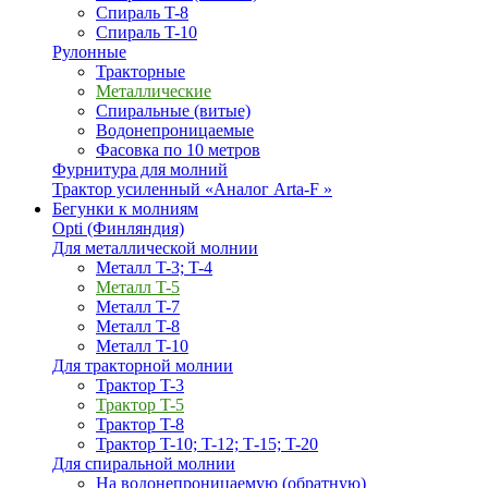
Спираль T-8
Спираль T-10
Рулонные
Тракторные
Металлические
Спиральные (витые)
Водонепроницаемые
Фасовка по 10 метров
Фурнитура для молний
Трактор усиленный «Аналог Arta-F »
Бегунки к молниям
Opti (Финляндия)
Для металлической молнии
Металл T-3; T-4
Металл T-5
Металл T-7
Металл T-8
Металл T-10
Для тракторной молнии
Трактор T-3
Трактор T-5
Трактор T-8
Трактор T-10; T-12; Т-15; T-20
Для спиральной молнии
На водонепроницаемую (обратную)