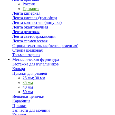
Россия
Германия
Лента киперная
Лента клеевая (трансфер)
Лента контактная (липучка)
Лента окантовочная
Лента репсовая
Лента светоотражающая
Лента термоклеевая
Стропа текстильная (лента ременная)
Стропа шёлковая
Тесьма шторная
Металлическая фурнитура
Застёжка для купальников
Кольца
Пряжки для ремней
25 мм; 30 мм
35 мм
40 мм
50 мм
Вешалки-цепочки
Карабины
Пряжки
Запчасти для молний
Кнопки