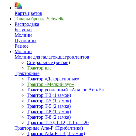
Карта цветов
Товары бренда Schweika
Распродажа
Бегунки
Молнии
Пуговицы
Разное
Молнии
Молнии для палаток,шатров,тентов
Спиральные (витые)
Тракторные
Тракторные
Трактор «Декоративные»
Трактор «Мелкий зуб»
Трактор усиленный «Аналог Arta-F »
Трактор T-3 (1 замок)
Трактор T-5 (1 замок)
Трактор T-5 (2 замка)
Трактор T-8 (1 замок)
Трактор T-8 (2 замка)
Трактор T-10; T-12; Т-15; T-20
Тракторные Arta-F (Прибалтика)
Трактор Arta-F T-3 (1 замок)