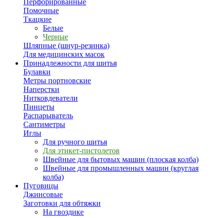
Перфорированные
Помочные
Ткацкие
Белые
Черные
Шляпные (шнур-резинка)
Для медицинских масок
Принадлежности для шитья
Булавки
Метры портновские
Наперстки
Нитковдеватели
Пинцеты
Распарыватель
Сантиметры
Иглы
Для ручного шитья
Для этикет-пистолетов
Швейные для бытовых машин (плоская колба)
Швейные для промышленных машин (круглая
колба)
Пуговицы
Джинсовые
Заготовки для обтяжки
На гвоздике