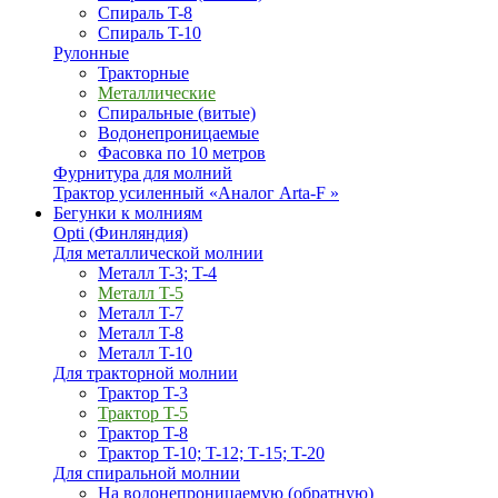
Спираль T-8
Спираль T-10
Рулонные
Тракторные
Металлические
Спиральные (витые)
Водонепроницаемые
Фасовка по 10 метров
Фурнитура для молний
Трактор усиленный «Аналог Arta-F »
Бегунки к молниям
Opti (Финляндия)
Для металлической молнии
Металл T-3; T-4
Металл T-5
Металл T-7
Металл T-8
Металл T-10
Для тракторной молнии
Трактор T-3
Трактор T-5
Трактор T-8
Трактор T-10; T-12; Т-15; T-20
Для спиральной молнии
На водонепроницаемую (обратную)