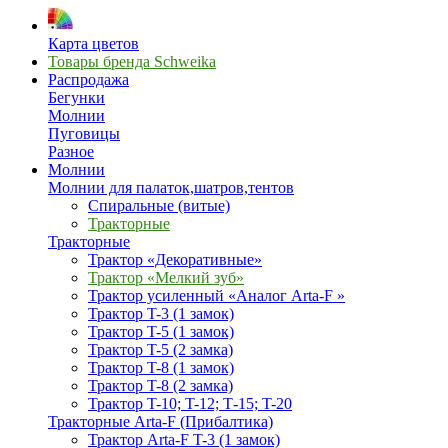
Карта цветов
Товары бренда Schweika
Распродажа
Бегунки
Молнии
Пуговицы
Разное
Молнии
Молнии для палаток,шатров,тентов
Спиральные (витые)
Тракторные
Тракторные
Трактор «Декоративные»
Трактор «Мелкий зуб»
Трактор усиленный «Аналог Arta-F »
Трактор T-3 (1 замок)
Трактор T-5 (1 замок)
Трактор T-5 (2 замка)
Трактор T-8 (1 замок)
Трактор T-8 (2 замка)
Трактор T-10; T-12; Т-15; T-20
Тракторные Arta-F (Прибалтика)
Трактор Arta-F T-3 (1 замок)