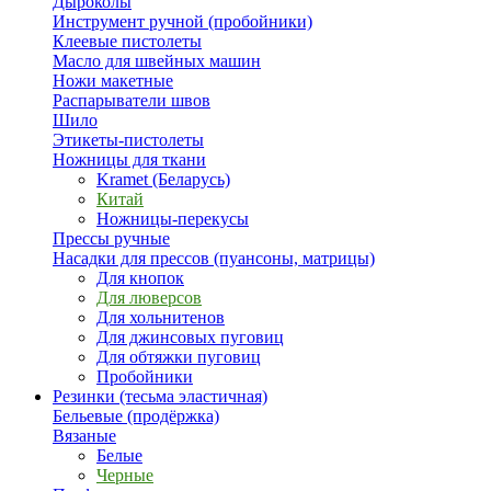
Дыроколы
Инструмент ручной (пробойники)
Клеевые пистолеты
Масло для швейных машин
Ножи макетные
Распарыватели швов
Шило
Этикеты-пистолеты
Ножницы для ткани
Kramet (Беларусь)
Китай
Ножницы-перекусы
Прессы ручные
Насадки для прессов (пуансоны, матрицы)
Для кнопок
Для люверсов
Для хольнитенов
Для джинсовых пуговиц
Для обтяжки пуговиц
Пробойники
Резинки (тесьма эластичная)
Бельевые (продёржка)
Вязаные
Белые
Черные