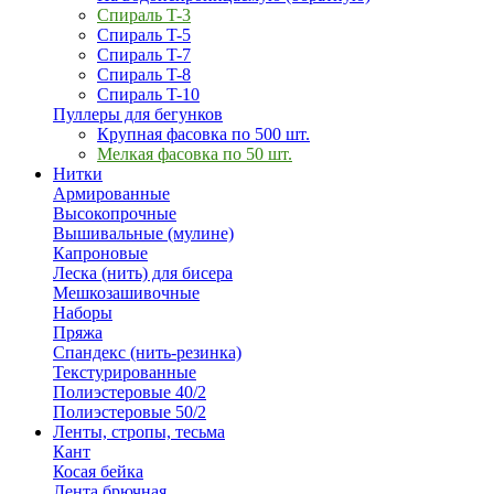
Спираль T-3
Спираль T-5
Спираль T-7
Спираль T-8
Спираль T-10
Пуллеры для бегунков
Крупная фасовка по 500 шт.
Мелкая фасовка по 50 шт.
Нитки
Армированные
Высокопрочные
Вышивальные (мулине)
Капроновые
Леска (нить) для бисера
Мешкозашивочные
Наборы
Пряжа
Спандекс (нить-резинка)
Текстурированные
Полиэстеровые 40/2
Полиэстеровые 50/2
Ленты, стропы, тесьма
Кант
Косая бейка
Лента брючная