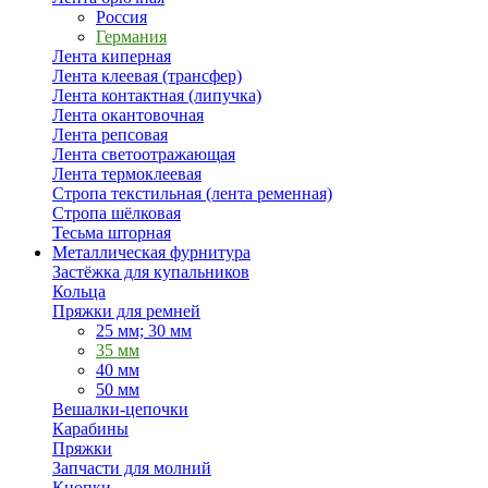
Россия
Германия
Лента киперная
Лента клеевая (трансфер)
Лента контактная (липучка)
Лента окантовочная
Лента репсовая
Лента светоотражающая
Лента термоклеевая
Стропа текстильная (лента ременная)
Стропа шёлковая
Тесьма шторная
Металлическая фурнитура
Застёжка для купальников
Кольца
Пряжки для ремней
25 мм; 30 мм
35 мм
40 мм
50 мм
Вешалки-цепочки
Карабины
Пряжки
Запчасти для молний
Кнопки