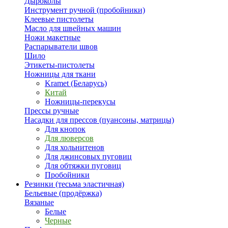
Дыроколы
Инструмент ручной (пробойники)
Клеевые пистолеты
Масло для швейных машин
Ножи макетные
Распарыватели швов
Шило
Этикеты-пистолеты
Ножницы для ткани
Kramet (Беларусь)
Китай
Ножницы-перекусы
Прессы ручные
Насадки для прессов (пуансоны, матрицы)
Для кнопок
Для люверсов
Для хольнитенов
Для джинсовых пуговиц
Для обтяжки пуговиц
Пробойники
Резинки (тесьма эластичная)
Бельевые (продёржка)
Вязаные
Белые
Черные