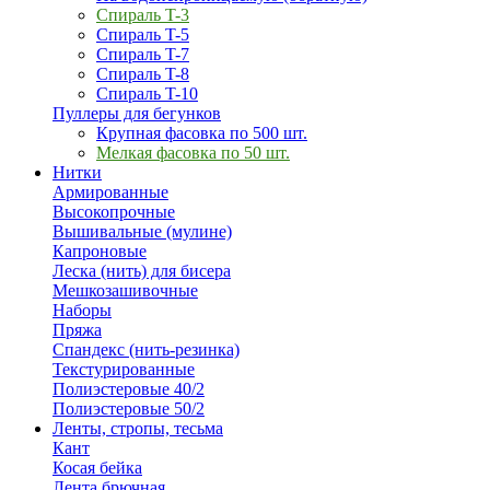
Спираль T-3
Спираль T-5
Спираль T-7
Спираль T-8
Спираль T-10
Пуллеры для бегунков
Крупная фасовка по 500 шт.
Мелкая фасовка по 50 шт.
Нитки
Армированные
Высокопрочные
Вышивальные (мулине)
Капроновые
Леска (нить) для бисера
Мешкозашивочные
Наборы
Пряжа
Спандекс (нить-резинка)
Текстурированные
Полиэстеровые 40/2
Полиэстеровые 50/2
Ленты, стропы, тесьма
Кант
Косая бейка
Лента брючная