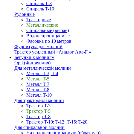
Спираль T-8
Спираль T-10
Рулонные
Тракторные
Металлические
Спиральные (витые)
Водонепроницаемые
Фасовка по 10 метров
Фурнитура для молний
Трактор усиленный «Аналог Arta-F »
Бегунки к молниям
Opti (Финляндия)
Для металлической молнии
Металл T-3; T-4
Металл T-5
Металл T-7
Металл T-8
Металл T-10
Для тракторной молнии
Трактор T-3
Трактор T-5
Трактор T-8
Трактор T-10; T-12; Т-15; T-20
Для спиральной молнии
На водонепроницаемую (обратную)