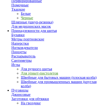
Перфорированные
Помочные
Ткацкие
Белые
Черные
Шляпные (шнур-резинка)
Для медицинских масок
Принадлежности для шитья
Булавки
Метры портновские
Наперстки
Нитковдеватели
Пинцеты
Распарыватель
Сантиметры
Иглы
Для ручного шитья
Для этикет-пистолетов
Швейные для бытовых машин (плоская колба)
Швейные для промышленных машин (круглая
колба)
Пуговицы
Джинсовые
Заготовки для обтяжки
На гвоздике