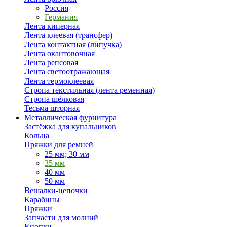
Россия
Германия
Лента киперная
Лента клеевая (трансфер)
Лента контактная (липучка)
Лента окантовочная
Лента репсовая
Лента светоотражающая
Лента термоклеевая
Стропа текстильная (лента ременная)
Стропа шёлковая
Тесьма шторная
Металлическая фурнитура
Застёжка для купальников
Кольца
Пряжки для ремней
25 мм; 30 мм
35 мм
40 мм
50 мм
Вешалки-цепочки
Карабины
Пряжки
Запчасти для молний
Кнопки