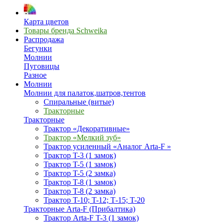
Карта цветов
Товары бренда Schweika
Распродажа
Бегунки
Молнии
Пуговицы
Разное
Молнии
Молнии для палаток,шатров,тентов
Спиральные (витые)
Тракторные
Тракторные
Трактор «Декоративные»
Трактор «Мелкий зуб»
Трактор усиленный «Аналог Arta-F »
Трактор T-3 (1 замок)
Трактор T-5 (1 замок)
Трактор T-5 (2 замка)
Трактор T-8 (1 замок)
Трактор T-8 (2 замка)
Трактор T-10; T-12; Т-15; T-20
Тракторные Arta-F (Прибалтика)
Трактор Arta-F T-3 (1 замок)