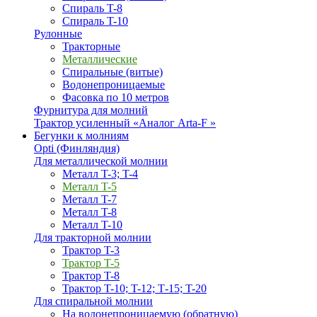
Спираль T-8
Спираль T-10
Рулонные
Тракторные
Металлические
Спиральные (витые)
Водонепроницаемые
Фасовка по 10 метров
Фурнитура для молний
Трактор усиленный «Аналог Arta-F »
Бегунки к молниям
Opti (Финляндия)
Для металлической молнии
Металл T-3; T-4
Металл T-5
Металл T-7
Металл T-8
Металл T-10
Для тракторной молнии
Трактор T-3
Трактор T-5
Трактор T-8
Трактор T-10; T-12; Т-15; T-20
Для спиральной молнии
На водонепроницаемую (обратную)