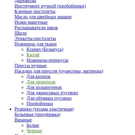
Дыроколы
Инструмент ручной (пробойники)
Клеевые пистолеты
Масло для швейных машин
Ножи макетные
Распарыватели швов
Шило
Этикеты-пистолеты
Ножницы для ткани
Kramet (Беларусь)
Китай
Ножницы-перекусы
Прессы ручные
Насадки для прессов (пуансоны, матрицы)
Для кнопок
Для люверсов
Для хольнитенов
Для джинсовых пуговиц
Для обтяжки пуговиц
Пробойники
Резинки (тесьма эластичная)
Бельевые (продёржка)
Вязаные
Белые
Черные