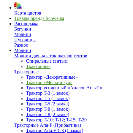
Карта цветов
Товары бренда Schweika
Распродажа
Бегунки
Молнии
Пуговицы
Разное
Молнии
Молнии для палаток,шатров,тентов
Спиральные (витые)
Тракторные
Тракторные
Трактор «Декоративные»
Трактор «Мелкий зуб»
Трактор усиленный «Аналог Arta-F »
Трактор T-3 (1 замок)
Трактор T-5 (1 замок)
Трактор T-5 (2 замка)
Трактор T-8 (1 замок)
Трактор T-8 (2 замка)
Трактор T-10; T-12; Т-15; T-20
Тракторные Arta-F (Прибалтика)
Трактор Arta-F T-3 (1 замок)