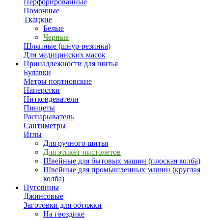
Перфорированные
Помочные
Ткацкие
Белые
Черные
Шляпные (шнур-резинка)
Для медицинских масок
Принадлежности для шитья
Булавки
Метры портновские
Наперстки
Нитковдеватели
Пинцеты
Распарыватель
Сантиметры
Иглы
Для ручного шитья
Для этикет-пистолетов
Швейные для бытовых машин (плоская колба)
Швейные для промышленных машин (круглая
колба)
Пуговицы
Джинсовые
Заготовки для обтяжки
На гвоздике