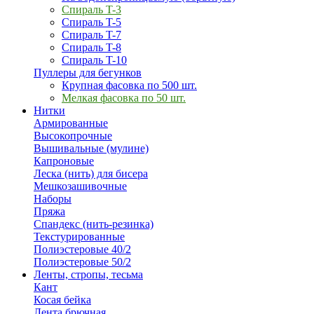
Спираль T-3
Спираль T-5
Спираль T-7
Спираль T-8
Спираль T-10
Пуллеры для бегунков
Крупная фасовка по 500 шт.
Мелкая фасовка по 50 шт.
Нитки
Армированные
Высокопрочные
Вышивальные (мулине)
Капроновые
Леска (нить) для бисера
Мешкозашивочные
Наборы
Пряжа
Спандекс (нить-резинка)
Текстурированные
Полиэстеровые 40/2
Полиэстеровые 50/2
Ленты, стропы, тесьма
Кант
Косая бейка
Лента брючная