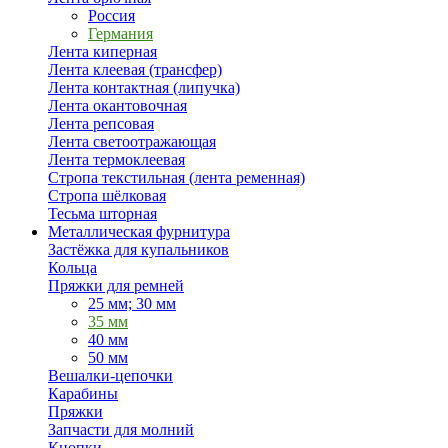
Россия
Германия
Лента киперная
Лента клеевая (трансфер)
Лента контактная (липучка)
Лента окантовочная
Лента репсовая
Лента светоотражающая
Лента термоклеевая
Стропа текстильная (лента ременная)
Стропа шёлковая
Тесьма шторная
Металлическая фурнитура
Застёжка для купальников
Кольца
Пряжки для ремней
25 мм; 30 мм
35 мм
40 мм
50 мм
Вешалки-цепочки
Карабины
Пряжки
Запчасти для молний
Кнопки