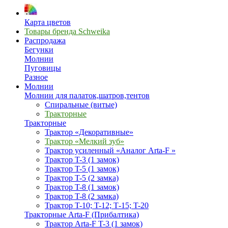
Карта цветов
Товары бренда Schweika
Распродажа
Бегунки
Молнии
Пуговицы
Разное
Молнии
Молнии для палаток,шатров,тентов
Спиральные (витые)
Тракторные
Тракторные
Трактор «Декоративные»
Трактор «Мелкий зуб»
Трактор усиленный «Аналог Arta-F »
Трактор T-3 (1 замок)
Трактор T-5 (1 замок)
Трактор T-5 (2 замка)
Трактор T-8 (1 замок)
Трактор T-8 (2 замка)
Трактор T-10; T-12; Т-15; T-20
Тракторные Arta-F (Прибалтика)
Трактор Arta-F T-3 (1 замок)