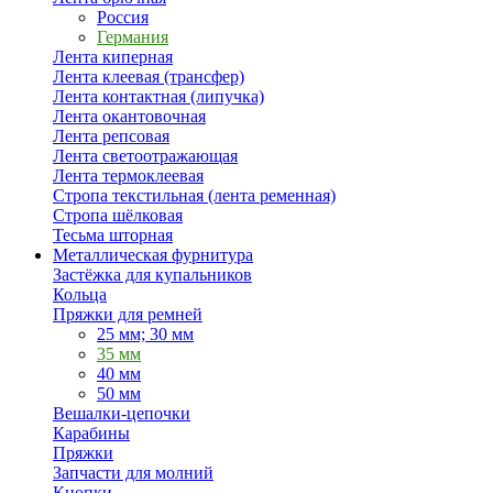
Россия
Германия
Лента киперная
Лента клеевая (трансфер)
Лента контактная (липучка)
Лента окантовочная
Лента репсовая
Лента светоотражающая
Лента термоклеевая
Стропа текстильная (лента ременная)
Стропа шёлковая
Тесьма шторная
Металлическая фурнитура
Застёжка для купальников
Кольца
Пряжки для ремней
25 мм; 30 мм
35 мм
40 мм
50 мм
Вешалки-цепочки
Карабины
Пряжки
Запчасти для молний
Кнопки