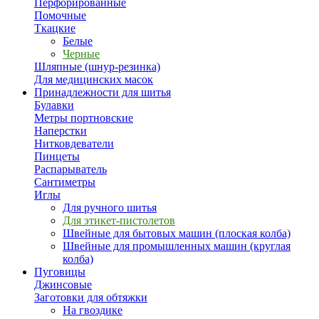
Перфорированные
Помочные
Ткацкие
Белые
Черные
Шляпные (шнур-резинка)
Для медицинских масок
Принадлежности для шитья
Булавки
Метры портновские
Наперстки
Нитковдеватели
Пинцеты
Распарыватель
Сантиметры
Иглы
Для ручного шитья
Для этикет-пистолетов
Швейные для бытовых машин (плоская колба)
Швейные для промышленных машин (круглая
колба)
Пуговицы
Джинсовые
Заготовки для обтяжки
На гвоздике