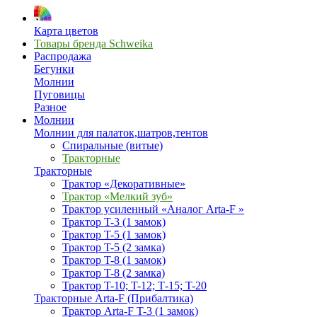
Карта цветов
Товары бренда Schweika
Распродажа
Бегунки
Молнии
Пуговицы
Разное
Молнии
Молнии для палаток,шатров,тентов
Спиральные (витые)
Тракторные
Тракторные
Трактор «Декоративные»
Трактор «Мелкий зуб»
Трактор усиленный «Аналог Arta-F »
Трактор T-3 (1 замок)
Трактор T-5 (1 замок)
Трактор T-5 (2 замка)
Трактор T-8 (1 замок)
Трактор T-8 (2 замка)
Трактор T-10; T-12; Т-15; T-20
Тракторные Arta-F (Прибалтика)
Трактор Arta-F T-3 (1 замок)