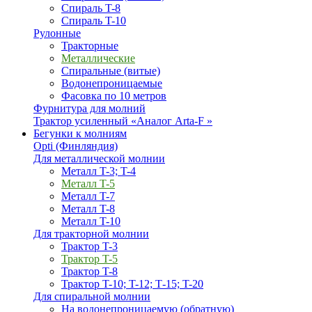
Спираль T-8
Спираль T-10
Рулонные
Тракторные
Металлические
Спиральные (витые)
Водонепроницаемые
Фасовка по 10 метров
Фурнитура для молний
Трактор усиленный «Аналог Arta-F »
Бегунки к молниям
Opti (Финляндия)
Для металлической молнии
Металл T-3; T-4
Металл T-5
Металл T-7
Металл T-8
Металл T-10
Для тракторной молнии
Трактор T-3
Трактор T-5
Трактор T-8
Трактор T-10; T-12; Т-15; T-20
Для спиральной молнии
На водонепроницаемую (обратную)