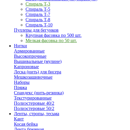
Спираль T-3
Спираль T-5
Спираль T-7
Спираль T-8
Спираль T-10
Пуллеры для бегунков
Крупная фасовка по 500 шт.
Мелкая фасовка по 50 шт.
Нитки
Армированные
Высокопрочные
Вышивальные (мулине)
Капроновые
Леска (нить) для бисера
Мешкозашивочные
Наборы
Пряжа
Спандекс (нить-резинка)
Текстурированные
Полиэстеровые 40/2
Полиэстеровые 50/2
Ленты, стропы, тесьма
Кант
Косая бейка
Лента брючная