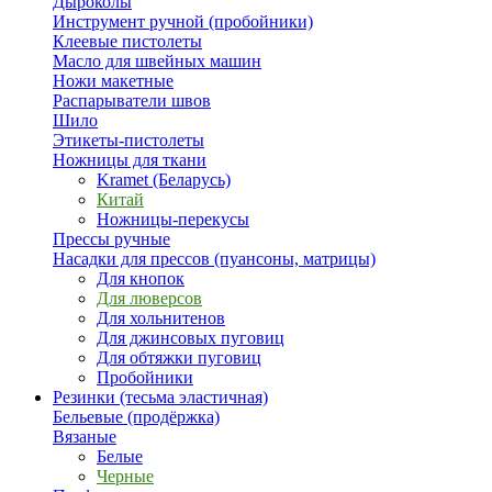
Дыроколы
Инструмент ручной (пробойники)
Клеевые пистолеты
Масло для швейных машин
Ножи макетные
Распарыватели швов
Шило
Этикеты-пистолеты
Ножницы для ткани
Kramet (Беларусь)
Китай
Ножницы-перекусы
Прессы ручные
Насадки для прессов (пуансоны, матрицы)
Для кнопок
Для люверсов
Для хольнитенов
Для джинсовых пуговиц
Для обтяжки пуговиц
Пробойники
Резинки (тесьма эластичная)
Бельевые (продёржка)
Вязаные
Белые
Черные