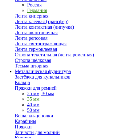
Россия
Германия
Лента киперная
Лента клеевая (трансфер)
Лента контактная (липучка)
Лента окантовочная
Лента репсовая
Лента светоотражающая
Лента термоклеевая
Стропа текстильная (лента ременная)
Стропа шёлковая
Тесьма шторная
Металлическая фурнитура
Застёжка для купальников
Кольца
Пряжки для ремней
25 мм; 30 мм
35 мм
40 мм
50 мм
Вешалки-цепочки
Карабины
Пряжки
Запчасти для молний
Кнопки