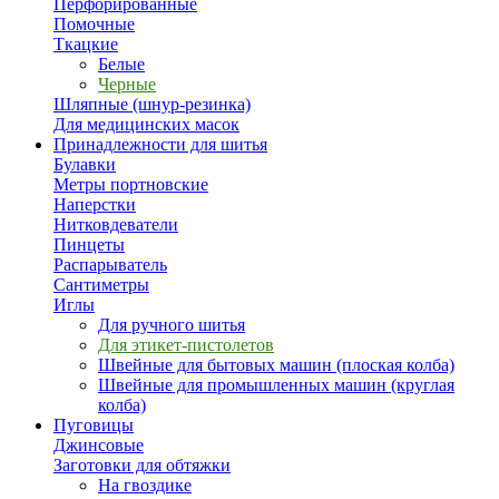
Перфорированные
Помочные
Ткацкие
Белые
Черные
Шляпные (шнур-резинка)
Для медицинских масок
Принадлежности для шитья
Булавки
Метры портновские
Наперстки
Нитковдеватели
Пинцеты
Распарыватель
Сантиметры
Иглы
Для ручного шитья
Для этикет-пистолетов
Швейные для бытовых машин (плоская колба)
Швейные для промышленных машин (круглая
колба)
Пуговицы
Джинсовые
Заготовки для обтяжки
На гвоздике