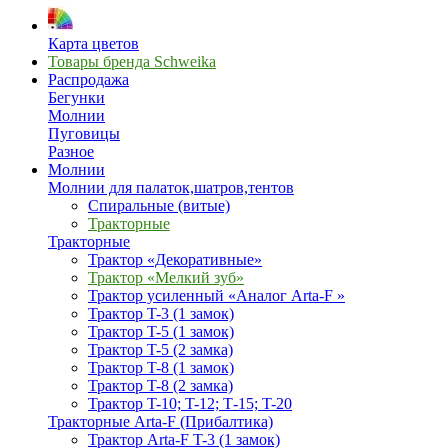
Карта цветов
Товары бренда Schweika
Распродажа
Бегунки
Молнии
Пуговицы
Разное
Молнии
Молнии для палаток,шатров,тентов
Спиральные (витые)
Тракторные
Тракторные
Трактор «Декоративные»
Трактор «Мелкий зуб»
Трактор усиленный «Аналог Arta-F »
Трактор T-3 (1 замок)
Трактор T-5 (1 замок)
Трактор T-5 (2 замка)
Трактор T-8 (1 замок)
Трактор T-8 (2 замка)
Трактор T-10; T-12; Т-15; T-20
Тракторные Arta-F (Прибалтика)
Трактор Arta-F T-3 (1 замок)