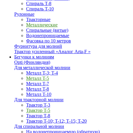
Спираль T-8
Спираль T-10
Рулонные
Тракторные
Металлические
Спиральные (витые)
Водонепроницаемые
Фасовка по 10 метров
Фурнитура для молний
Трактор усиленный «Аналог Arta-F »
Бегунки к молниям
Opti (Финляндия)
Для металлической молнии
Металл T-3; T-4
Металл T-5
Металл T-7
Металл T-8
Металл T-10
Для тракторной молнии
Трактор T-3
Трактор T-5
Трактор T-8
Трактор T-10; T-12; Т-15; T-20
Для спиральной молнии
На водонепроницаемую (обратную)