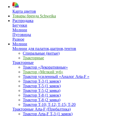
Карта цветов
Товары бренда Schweika
Распродажа
Бегунки
Молнии
Пуговицы
Разное
Молнии
Молнии для палаток,шатров,тентов
Спиральные (витые)
Тракторные
Тракторные
Трактор «Декоративные»
Трактор «Мелкий зуб»
Трактор усиленный «Аналог Arta-F »
Трактор T-3 (1 замок)
Трактор T-5 (1 замок)
Трактор T-5 (2 замка)
Трактор T-8 (1 замок)
Трактор T-8 (2 замка)
Трактор T-10; T-12; Т-15; T-20
Тракторные Arta-F (Прибалтика)
Трактор Arta-F T-3 (1 замок)