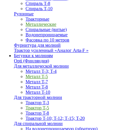
Спираль T-8
Спираль T-10
Рулонные
Тракторные
Металлические
Спиральные (витые)
Водонепроницаемые
Фасовка по 10 метров
Фурнитура для молний
Трактор усиленный «Аналог Arta-F »
Бегунки к молниям
Opti (Финляндия)
Для металлической молнии
Металл T-3; T-4
Металл T-5
Металл T-7
Металл T-8
Металл T-10
Для тракторной молнии
Трактор T-3
Трактор T-5
Трактор T-8
Трактор T-10; T-12; Т-15; T-20
Для спиральной молнии
На водонепроницаемую (обратную)