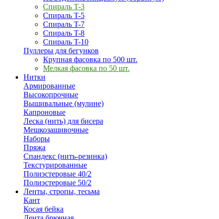
Спираль T-3
Спираль T-5
Спираль T-7
Спираль T-8
Спираль T-10
Пуллеры для бегунков
Крупная фасовка по 500 шт.
Мелкая фасовка по 50 шт.
Нитки
Армированные
Высокопрочные
Вышивальные (мулине)
Капроновые
Леска (нить) для бисера
Мешкозашивочные
Наборы
Пряжа
Спандекс (нить-резинка)
Текстурированные
Полиэстеровые 40/2
Полиэстеровые 50/2
Ленты, стропы, тесьма
Кант
Косая бейка
Лента брючная