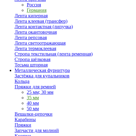
Россия
Германия
Лента киперная
Лента клеевая (трансфер)
Лента контактная (липучка)
Лента окантовочная
Лента репсовая
Лента светоотражающая
Лента термоклеевая
Стропа текстильная (лента ременная)
Стропа шёлковая
Тесьма шторная
Металлическая фурнитура
Застёжка для купальников
Кольца
Пряжки для ремней
25 мм; 30 мм
35 мм
40 мм
50 мм
Вешалки-цепочки
Карабины
Пряжки
Запчасти для молний
Кнопки