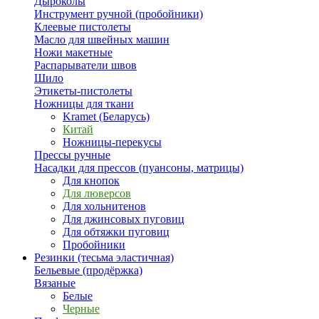
Дыроколы
Инструмент ручной (пробойники)
Клеевые пистолеты
Масло для швейных машин
Ножи макетные
Распарыватели швов
Шило
Этикеты-пистолеты
Ножницы для ткани
Kramet (Беларусь)
Китай
Ножницы-перекусы
Прессы ручные
Насадки для прессов (пуансоны, матрицы)
Для кнопок
Для люверсов
Для хольнитенов
Для джинсовых пуговиц
Для обтяжки пуговиц
Пробойники
Резинки (тесьма эластичная)
Бельевые (продёржка)
Вязаные
Белые
Черные