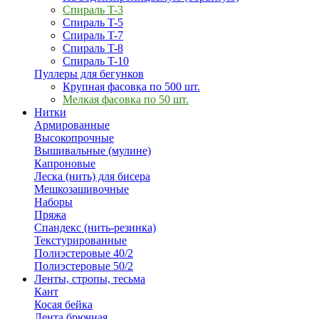
Спираль T-3
Спираль T-5
Спираль T-7
Спираль T-8
Спираль T-10
Пуллеры для бегунков
Крупная фасовка по 500 шт.
Мелкая фасовка по 50 шт.
Нитки
Армированные
Высокопрочные
Вышивальные (мулине)
Капроновые
Леска (нить) для бисера
Мешкозашивочные
Наборы
Пряжа
Спандекс (нить-резинка)
Текстурированные
Полиэстеровые 40/2
Полиэстеровые 50/2
Ленты, стропы, тесьма
Кант
Косая бейка
Лента брючная