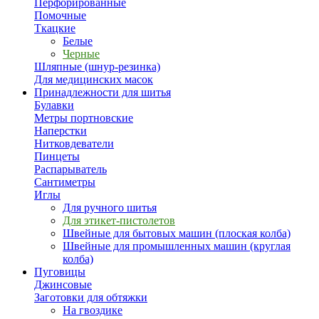
Перфорированные
Помочные
Ткацкие
Белые
Черные
Шляпные (шнур-резинка)
Для медицинских масок
Принадлежности для шитья
Булавки
Метры портновские
Наперстки
Нитковдеватели
Пинцеты
Распарыватель
Сантиметры
Иглы
Для ручного шитья
Для этикет-пистолетов
Швейные для бытовых машин (плоская колба)
Швейные для промышленных машин (круглая
колба)
Пуговицы
Джинсовые
Заготовки для обтяжки
На гвоздике