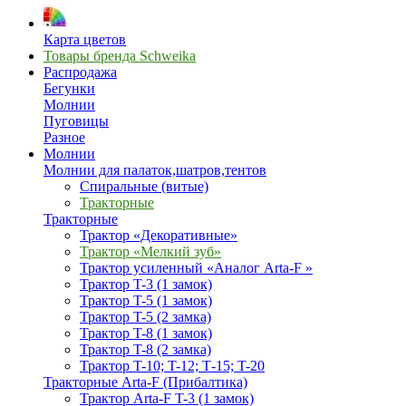
Карта цветов
Товары бренда Schweika
Распродажа
Бегунки
Молнии
Пуговицы
Разное
Молнии
Молнии для палаток,шатров,тентов
Спиральные (витые)
Тракторные
Тракторные
Трактор «Декоративные»
Трактор «Мелкий зуб»
Трактор усиленный «Аналог Arta-F »
Трактор T-3 (1 замок)
Трактор T-5 (1 замок)
Трактор T-5 (2 замка)
Трактор T-8 (1 замок)
Трактор T-8 (2 замка)
Трактор T-10; T-12; Т-15; T-20
Тракторные Arta-F (Прибалтика)
Трактор Arta-F T-3 (1 замок)