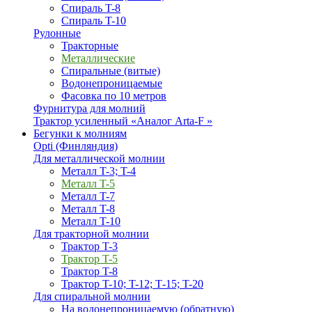
Спираль T-8
Спираль T-10
Рулонные
Тракторные
Металлические
Спиральные (витые)
Водонепроницаемые
Фасовка по 10 метров
Фурнитура для молний
Трактор усиленный «Аналог Arta-F »
Бегунки к молниям
Opti (Финляндия)
Для металлической молнии
Металл T-3; T-4
Металл T-5
Металл T-7
Металл T-8
Металл T-10
Для тракторной молнии
Трактор T-3
Трактор T-5
Трактор T-8
Трактор T-10; T-12; Т-15; T-20
Для спиральной молнии
На водонепроницаемую (обратную)