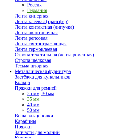
Россия
Германия
Лента киперная
Лента клеевая (трансфер)
Лента контактная (липучка)
Лента окантовочная
Лента репсовая
Лента светоотражающая
Лента термоклеевая
Стропа текстильная (лента ременная)
Стропа шёлковая
Тесьма шторная
Металлическая фурнитура
Застёжка для купальников
Кольца
Пряжки для ремней
25 мм; 30 мм
35 мм
40 мм
50 мм
Вешалки-цепочки
Карабины
Пряжки
Запчасти для молний
Кнопки