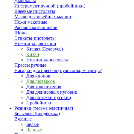
Дыроколы
Инструмент ручной (пробойники)
Клеевые пистолеты
Масло для швейных машин
Ножи макетные
Распарыватели швов
Шило
Этикеты-пистолеты
Ножницы для ткани
Kramet (Беларусь)
Китай
Ножницы-перекусы
Прессы ручные
Насадки для прессов (пуансоны, матрицы)
Для кнопок
Для люверсов
Для хольнитенов
Для джинсовых пуговиц
Для обтяжки пуговиц
Пробойники
Резинки (тесьма эластичная)
Бельевые (продёржка)
Вязаные
Белые
Черные