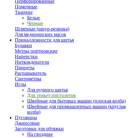
Перфорированные
Помочные
Ткацкие
Белые
Черные
Шляпные (шнур-резинка)
Для медицинских масок
Принадлежности для шитья
Булавки
Метры портновские
Наперстки
Нитковдеватели
Пинцеты
Распарыватель
Сантиметры
Иглы
Для ручного шитья
Для этикет-пистолетов
Швейные для бытовых машин (плоская колба)
Швейные для промышленных машин (круглая
колба)
Пуговицы
Джинсовые
Заготовки для обтяжки
На гвоздике