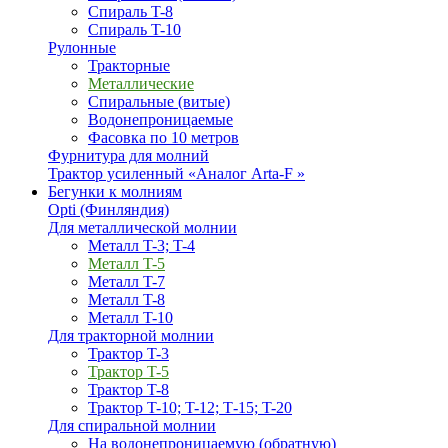
Спираль T-8
Спираль T-10
Рулонные
Тракторные
Металлические
Спиральные (витые)
Водонепроницаемые
Фасовка по 10 метров
Фурнитура для молний
Трактор усиленный «Аналог Arta-F »
Бегунки к молниям
Opti (Финляндия)
Для металлической молнии
Металл T-3; T-4
Металл T-5
Металл T-7
Металл T-8
Металл T-10
Для тракторной молнии
Трактор T-3
Трактор T-5
Трактор T-8
Трактор T-10; T-12; Т-15; T-20
Для спиральной молнии
На водонепроницаемую (обратную)