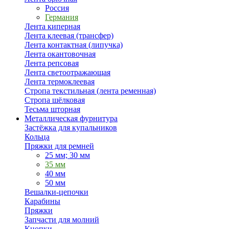
Россия
Германия
Лента киперная
Лента клеевая (трансфер)
Лента контактная (липучка)
Лента окантовочная
Лента репсовая
Лента светоотражающая
Лента термоклеевая
Стропа текстильная (лента ременная)
Стропа шёлковая
Тесьма шторная
Металлическая фурнитура
Застёжка для купальников
Кольца
Пряжки для ремней
25 мм; 30 мм
35 мм
40 мм
50 мм
Вешалки-цепочки
Карабины
Пряжки
Запчасти для молний
Кнопки