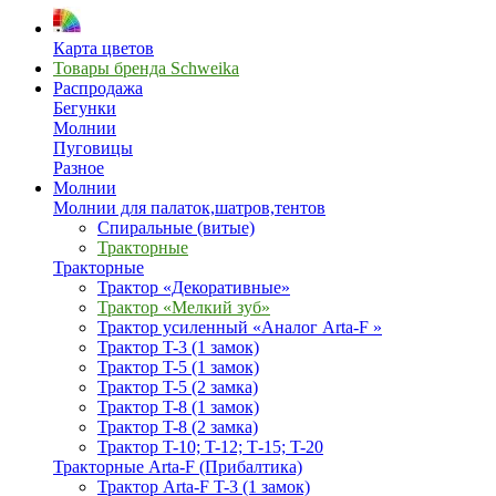
Карта цветов
Товары бренда Schweika
Распродажа
Бегунки
Молнии
Пуговицы
Разное
Молнии
Молнии для палаток,шатров,тентов
Спиральные (витые)
Тракторные
Тракторные
Трактор «Декоративные»
Трактор «Мелкий зуб»
Трактор усиленный «Аналог Arta-F »
Трактор T-3 (1 замок)
Трактор T-5 (1 замок)
Трактор T-5 (2 замка)
Трактор T-8 (1 замок)
Трактор T-8 (2 замка)
Трактор T-10; T-12; Т-15; T-20
Тракторные Arta-F (Прибалтика)
Трактор Arta-F T-3 (1 замок)