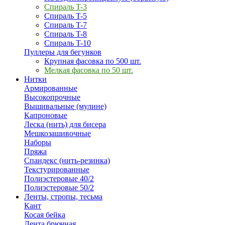
Спираль T-3
Спираль T-5
Спираль T-7
Спираль T-8
Спираль T-10
Пуллеры для бегунков
Крупная фасовка по 500 шт.
Мелкая фасовка по 50 шт.
Нитки
Армированные
Высокопрочные
Вышивальные (мулине)
Капроновые
Леска (нить) для бисера
Мешкозашивочные
Наборы
Пряжа
Спандекс (нить-резинка)
Текстурированные
Полиэстеровые 40/2
Полиэстеровые 50/2
Ленты, стропы, тесьма
Кант
Косая бейка
Лента брючная