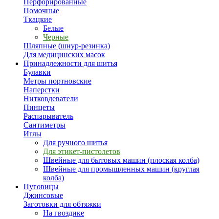
Перфорированные
Помочные
Ткацкие
Белые
Черные
Шляпные (шнур-резинка)
Для медицинских масок
Принадлежности для шитья
Булавки
Метры портновские
Наперстки
Нитковдеватели
Пинцеты
Распарыватель
Сантиметры
Иглы
Для ручного шитья
Для этикет-пистолетов
Швейные для бытовых машин (плоская колба)
Швейные для промышленных машин (круглая
колба)
Пуговицы
Джинсовые
Заготовки для обтяжки
На гвоздике