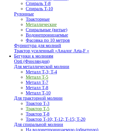
Спираль T-8
Спираль T-10
Рулонные
Тракторные
Металлические
Спиральные (витые)
Водонепроницаемые
Фасовка по 10 метров
Фурнитура для молний
Трактор усиленный «Аналог Arta-F »
Бегунки к молниям
Opti (Финляндия)
Для металлической молнии
Металл T-3; T-4
Металл T-5
Металл T-7
Металл T-8
Металл T-10
Для тракторной молнии
Трактор T-3
Трактор T-5
Трактор T-8
Трактор T-10; T-12; Т-15; T-20
Для спиральной молнии
На водонепроницаемую (обратную)