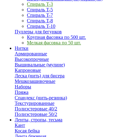
Спираль T-3
Спираль T-5
Спираль T-7
Спираль T-8
Спираль T-10
Пуллеры для бегунков
Крупная фасовка по 500 шт.
Мелкая фасовка по 50 шт.
Нитки
Армированные
Высокопрочные
Вышивальные (мулине)
Капроновые
Леска (нить) для бисера
Мешкозашивочные
Наборы
Пряжа
Спандекс (нить-резинка)
Текстурированные
Полиэстеровые 40/2
Полиэстеровые 50/2
Ленты, стропы, тесьма
Кант
Косая бейка
Лента брючная