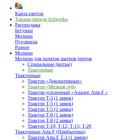
Карта цветов
Товары бренда Schweika
Распродажа
Бегунки
Молнии
Пуговицы
Разное
Молнии
Молнии для палаток,шатров,тентов
Спиральные (витые)
Тракторные
Тракторные
Трактор «Декоративные»
Трактор «Мелкий зуб»
Трактор усиленный «Аналог Arta-F »
Трактор T-3 (1 замок)
Трактор T-5 (1 замок)
Трактор T-5 (2 замка)
Трактор T-8 (1 замок)
Трактор T-8 (2 замка)
Трактор T-10; T-12; Т-15; T-20
Тракторные Arta-F (Прибалтика)
Трактор Arta-F T-3 (1 замок)