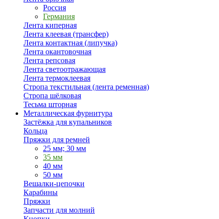
Россия
Германия
Лента киперная
Лента клеевая (трансфер)
Лента контактная (липучка)
Лента окантовочная
Лента репсовая
Лента светоотражающая
Лента термоклеевая
Стропа текстильная (лента ременная)
Стропа шёлковая
Тесьма шторная
Металлическая фурнитура
Застёжка для купальников
Кольца
Пряжки для ремней
25 мм; 30 мм
35 мм
40 мм
50 мм
Вешалки-цепочки
Карабины
Пряжки
Запчасти для молний
Кнопки