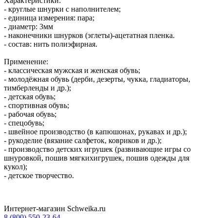
Характеристики:
- круглые шнурки с наполнителем;
- единица измерения: пара;
- диаметр: 3мм
-
наконечники шнурков (эглеты)-ацетатная пленка.
- состав: нить полиэфирная.
Применение:
- классическая мужская и женская обувь;
- молодёжная обувь (дерби, дезерты, чукка, гладиаторы,
тимберленды и др.);
- детская обувь;
- спортивная обувь;
- рабочая обувь;
- спецобувь;
- швейное производство (в капюшонах, рукавах и др.);
- рукоделие (вязание салфеток, ковриков и др.);
- производство детских игрушек (развивающие игры со
шнуровкой, пошив мягкихигрушек, пошив одежды для
кукол);
- детское творчество.
Интернет-магазин Schweika.ru
8 (800) 550-23-64