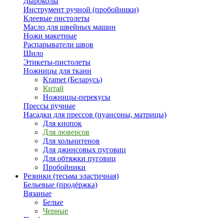
Дыроколы
Инструмент ручной (пробойники)
Клеевые пистолеты
Масло для швейных машин
Ножи макетные
Распарыватели швов
Шило
Этикеты-пистолеты
Ножницы для ткани
Kramet (Беларусь)
Китай
Ножницы-перекусы
Прессы ручные
Насадки для прессов (пуансоны, матрицы)
Для кнопок
Для люверсов
Для хольнитенов
Для джинсовых пуговиц
Для обтяжки пуговиц
Пробойники
Резинки (тесьма эластичная)
Бельевые (продёржка)
Вязаные
Белые
Черные