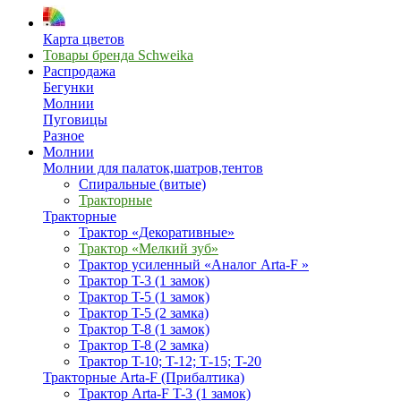
Карта цветов
Товары бренда Schweika
Распродажа
Бегунки
Молнии
Пуговицы
Разное
Молнии
Молнии для палаток,шатров,тентов
Спиральные (витые)
Тракторные
Тракторные
Трактор «Декоративные»
Трактор «Мелкий зуб»
Трактор усиленный «Аналог Arta-F »
Трактор T-3 (1 замок)
Трактор T-5 (1 замок)
Трактор T-5 (2 замка)
Трактор T-8 (1 замок)
Трактор T-8 (2 замка)
Трактор T-10; T-12; Т-15; T-20
Тракторные Arta-F (Прибалтика)
Трактор Arta-F T-3 (1 замок)