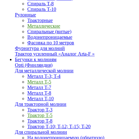
Спираль T-8
Спираль T-10
Рулонные
Тракторные
Металлические
Спиральные (витые)
Водонепроницаемые
Фасовка по 10 метров
Фурнитура для молний
Трактор усиленный «Аналог Arta-F »
Бегунки к молниям
Opti (Финляндия)
Для металлической молнии
Металл T-3; T-4
Металл T-5
Металл T-7
Металл T-8
Металл T-10
Для тракторной молнии
Трактор T-3
Трактор T-5
Трактор T-8
Трактор T-10; T-12; Т-15; T-20
Для спиральной молнии
На водонепроницаемую (обратную)