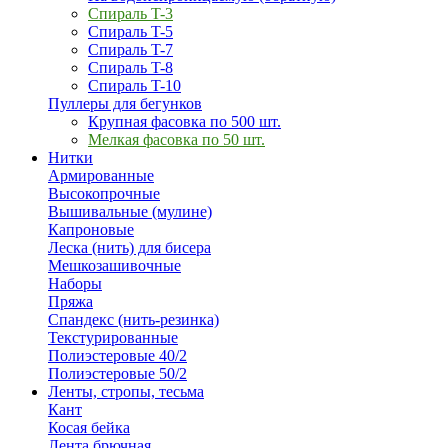
Спираль T-3
Спираль T-5
Спираль T-7
Спираль T-8
Спираль T-10
Пуллеры для бегунков
Крупная фасовка по 500 шт.
Мелкая фасовка по 50 шт.
Нитки
Армированные
Высокопрочные
Вышивальные (мулине)
Капроновые
Леска (нить) для бисера
Мешкозашивочные
Наборы
Пряжа
Спандекс (нить-резинка)
Текстурированные
Полиэстеровые 40/2
Полиэстеровые 50/2
Ленты, стропы, тесьма
Кант
Косая бейка
Лента брючная