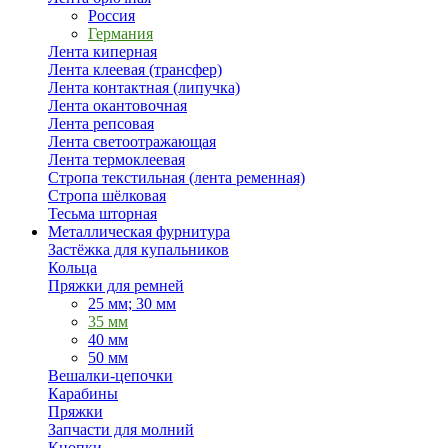
Россия
Германия
Лента киперная
Лента клеевая (трансфер)
Лента контактная (липучка)
Лента окантовочная
Лента репсовая
Лента светоотражающая
Лента термоклеевая
Стропа текстильная (лента ременная)
Стропа шёлковая
Тесьма шторная
Металлическая фурнитура
Застёжка для купальников
Кольца
Пряжки для ремней
25 мм; 30 мм
35 мм
40 мм
50 мм
Вешалки-цепочки
Карабины
Пряжки
Запчасти для молний
Кнопки