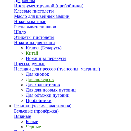
Дыроколы
Инструмент ручной (пробойники)
Клеевые пистолеты
Масло для швейных машин
Ножи макетные
Распарыватели швов
Шило
Этикеты-пистолеты
Ножницы для ткани
Kramet (Беларусь)
Китай
Ножницы-перекусы
Прессы ручные
Насадки для прессов (пуансоны, матрицы)
Для кнопок
Для люверсов
Для хольнитенов
Для джинсовых пуговиц
Для обтяжки пуговиц
Пробойники
Резинки (тесьма эластичная)
Бельевые (продёржка)
Вязаные
Белые
Черные