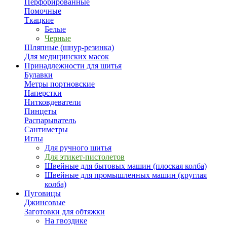
Перфорированные
Помочные
Ткацкие
Белые
Черные
Шляпные (шнур-резинка)
Для медицинских масок
Принадлежности для шитья
Булавки
Метры портновские
Наперстки
Нитковдеватели
Пинцеты
Распарыватель
Сантиметры
Иглы
Для ручного шитья
Для этикет-пистолетов
Швейные для бытовых машин (плоская колба)
Швейные для промышленных машин (круглая
колба)
Пуговицы
Джинсовые
Заготовки для обтяжки
На гвоздике