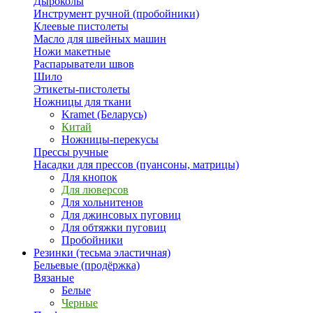
Дыроколы
Инструмент ручной (пробойники)
Клеевые пистолеты
Масло для швейных машин
Ножи макетные
Распарыватели швов
Шило
Этикеты-пистолеты
Ножницы для ткани
Kramet (Беларусь)
Китай
Ножницы-перекусы
Прессы ручные
Насадки для прессов (пуансоны, матрицы)
Для кнопок
Для люверсов
Для хольнитенов
Для джинсовых пуговиц
Для обтяжки пуговиц
Пробойники
Резинки (тесьма эластичная)
Бельевые (продёржка)
Вязаные
Белые
Черные