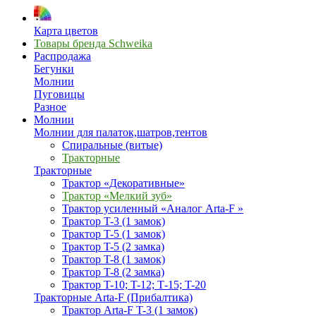
Карта цветов
Товары бренда Schweika
Распродажа
Бегунки
Молнии
Пуговицы
Разное
Молнии
Молнии для палаток,шатров,тентов
Спиральные (витые)
Тракторные
Тракторные
Трактор «Декоративные»
Трактор «Мелкий зуб»
Трактор усиленный «Аналог Arta-F »
Трактор T-3 (1 замок)
Трактор T-5 (1 замок)
Трактор T-5 (2 замка)
Трактор T-8 (1 замок)
Трактор T-8 (2 замка)
Трактор T-10; T-12; Т-15; T-20
Тракторные Arta-F (Прибалтика)
Трактор Arta-F T-3 (1 замок)