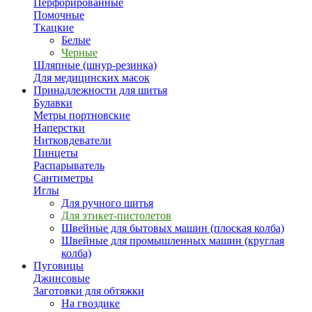
Перфорированные
Помочные
Ткацкие
Белые
Черные
Шляпные (шнур-резинка)
Для медицинских масок
Принадлежности для шитья
Булавки
Метры портновские
Наперстки
Нитковдеватели
Пинцеты
Распарыватель
Сантиметры
Иглы
Для ручного шитья
Для этикет-пистолетов
Швейные для бытовых машин (плоская колба)
Швейные для промышленных машин (круглая
колба)
Пуговицы
Джинсовые
Заготовки для обтяжки
На гвоздике