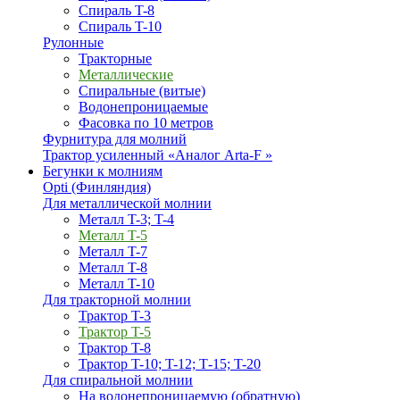
Спираль T-8
Спираль T-10
Рулонные
Тракторные
Металлические
Спиральные (витые)
Водонепроницаемые
Фасовка по 10 метров
Фурнитура для молний
Трактор усиленный «Аналог Arta-F »
Бегунки к молниям
Opti (Финляндия)
Для металлической молнии
Металл T-3; T-4
Металл T-5
Металл T-7
Металл T-8
Металл T-10
Для тракторной молнии
Трактор T-3
Трактор T-5
Трактор T-8
Трактор T-10; T-12; Т-15; T-20
Для спиральной молнии
На водонепроницаемую (обратную)