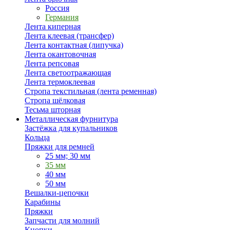
Россия
Германия
Лента киперная
Лента клеевая (трансфер)
Лента контактная (липучка)
Лента окантовочная
Лента репсовая
Лента светоотражающая
Лента термоклеевая
Стропа текстильная (лента ременная)
Стропа шёлковая
Тесьма шторная
Металлическая фурнитура
Застёжка для купальников
Кольца
Пряжки для ремней
25 мм; 30 мм
35 мм
40 мм
50 мм
Вешалки-цепочки
Карабины
Пряжки
Запчасти для молний
Кнопки