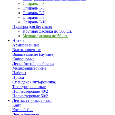
Спираль T-3
Спираль T-5
Спираль T-7
Спираль T-8
Спираль T-10
Пуллеры для бегунков
Крупная фасовка по 500 шт.
Мелкая фасовка по 50 шт.
Нитки
Армированные
Высокопрочные
Вышивальные (мулине)
Капроновые
Леска (нить) для бисера
Мешкозашивочные
Наборы
Пряжа
Спандекс (нить-резинка)
Текстурированные
Полиэстеровые 40/2
Полиэстеровые 50/2
Ленты, стропы, тесьма
Кант
Косая бейка
Лента брючная