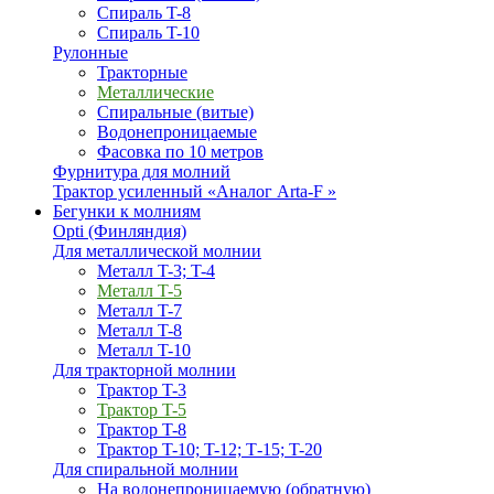
Спираль T-8
Спираль T-10
Рулонные
Тракторные
Металлические
Спиральные (витые)
Водонепроницаемые
Фасовка по 10 метров
Фурнитура для молний
Трактор усиленный «Аналог Arta-F »
Бегунки к молниям
Opti (Финляндия)
Для металлической молнии
Металл T-3; T-4
Металл T-5
Металл T-7
Металл T-8
Металл T-10
Для тракторной молнии
Трактор T-3
Трактор T-5
Трактор T-8
Трактор T-10; T-12; Т-15; T-20
Для спиральной молнии
На водонепроницаемую (обратную)