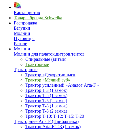
Карта цветов
Товары бренда Schweika
Распродажа
Бегунки
Молнии
Пуговицы
Разное
Молнии
Молнии для палаток,шатров,тентов
Спиральные (витые)
Тракторные
Тракторные
Трактор «Декоративные»
Трактор «Мелкий зуб»
Трактор усиленный «Аналог Arta-F »
Трактор T-3 (1 замок)
Трактор T-5 (1 замок)
Трактор T-5 (2 замка)
Трактор T-8 (1 замок)
Трактор T-8 (2 замка)
Трактор T-10; T-12; Т-15; T-20
Тракторные Arta-F (Прибалтика)
Трактор Arta-F T-3 (1 замок)