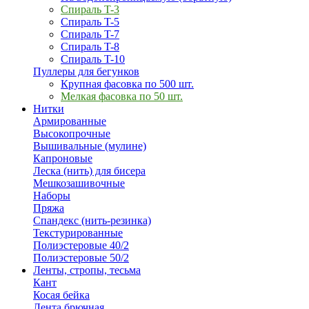
Спираль T-3
Спираль T-5
Спираль T-7
Спираль T-8
Спираль T-10
Пуллеры для бегунков
Крупная фасовка по 500 шт.
Мелкая фасовка по 50 шт.
Нитки
Армированные
Высокопрочные
Вышивальные (мулине)
Капроновые
Леска (нить) для бисера
Мешкозашивочные
Наборы
Пряжа
Спандекс (нить-резинка)
Текстурированные
Полиэстеровые 40/2
Полиэстеровые 50/2
Ленты, стропы, тесьма
Кант
Косая бейка
Лента брючная