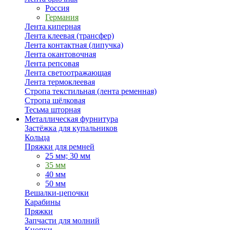
Россия
Германия
Лента киперная
Лента клеевая (трансфер)
Лента контактная (липучка)
Лента окантовочная
Лента репсовая
Лента светоотражающая
Лента термоклеевая
Стропа текстильная (лента ременная)
Стропа шёлковая
Тесьма шторная
Металлическая фурнитура
Застёжка для купальников
Кольца
Пряжки для ремней
25 мм; 30 мм
35 мм
40 мм
50 мм
Вешалки-цепочки
Карабины
Пряжки
Запчасти для молний
Кнопки