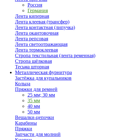
Россия
Германия
Лента киперная
Лента клеевая (трансфер)
Лента контактная (липучка)
Лента окантовочная
Лента репсовая
Лента светоотражающая
Лента термоклеевая
Стропа текстильная (лента ременная)
Стропа шёлковая
Тесьма шторная
Металлическая фурнитура
Застёжка для купальников
Кольца
Пряжки для ремней
25 мм; 30 мм
35 мм
40 мм
50 мм
Вешалки-цепочки
Карабины
Пряжки
Запчасти для молний
Кнопки