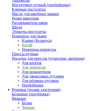
Дыроколы
Инструмент ручной (пробойники)
Клеевые пистолеты
Масло для швейных машин
Ножи макетные
Распарыватели швов
Шило
Этикеты-пистолеты
Ножницы для ткани
Kramet (Беларусь)
Китай
Ножницы-перекусы
Прессы ручные
Насадки для прессов (пуансоны, матрицы)
Для кнопок
Для люверсов
Для хольнитенов
Для джинсовых пуговиц
Для обтяжки пуговиц
Пробойники
Резинки (тесьма эластичная)
Бельевые (продёржка)
Вязаные
Белые
Черные