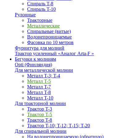
Спираль T-8
Спираль T-10
Рулонные
Тракторные
Металлические
Спиральные (витые)
Водонепроницаемые
Фасовка по 10 метров
Фурнитура для молний
Трактор усиленный «Аналог Arta-F »
Бегунки к молниям
Opti (Финляндия)
Для металлической молнии
Металл T-3; T-4
Металл T-5
Металл T-7
Металл T-8
Металл T-10
Для тракторной молнии
Трактор T-3
Трактор T-5
Трактор T-8
Трактор T-10; T-12; Т-15; T-20
Для спиральной молнии
На водонепроницаемую (обратную)