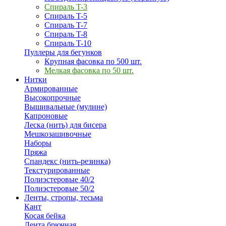
Спираль T-3
Спираль T-5
Спираль T-7
Спираль T-8
Спираль T-10
Пуллеры для бегунков
Крупная фасовка по 500 шт.
Мелкая фасовка по 50 шт.
Нитки
Армированные
Высокопрочные
Вышивальные (мулине)
Капроновые
Леска (нить) для бисера
Мешкозашивочные
Наборы
Пряжа
Спандекс (нить-резинка)
Текстурированные
Полиэстеровые 40/2
Полиэстеровые 50/2
Ленты, стропы, тесьма
Кант
Косая бейка
Лента брючная