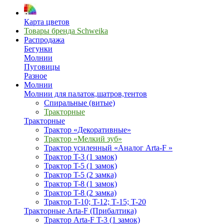
Карта цветов
Товары бренда Schweika
Распродажа
Бегунки
Молнии
Пуговицы
Разное
Молнии
Молнии для палаток,шатров,тентов
Спиральные (витые)
Тракторные
Тракторные
Трактор «Декоративные»
Трактор «Мелкий зуб»
Трактор усиленный «Аналог Arta-F »
Трактор T-3 (1 замок)
Трактор T-5 (1 замок)
Трактор T-5 (2 замка)
Трактор T-8 (1 замок)
Трактор T-8 (2 замка)
Трактор T-10; T-12; Т-15; T-20
Тракторные Arta-F (Прибалтика)
Трактор Arta-F T-3 (1 замок)