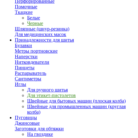
Перфорированные
Помочные
Ткацкие
Белые
Черные
Шляпные (шнур-резинка)
Для медицинских масок
Принадлежности для шитья
Булавки
Метры портновские
Наперстки
Нитковдеватели
Пинцеты
Распарыватель
Сантиметры
Иглы
Для ручного шитья
Для этикет-пистолетов
Швейные для бытовых машин (плоская колба)
Швейные для промышленных машин (круглая
колба)
Пуговицы
Джинсовые
Заготовки для обтяжки
На гвоздике