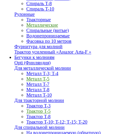
Спираль T-8
Спираль T-10
Рулонные
Тракторные
Металлические
Спиральные (витые)
Водонепроницаемые
Фасовка по 10 метров
Фурнитура для молний
Трактор усиленный «Аналог Arta-F »
Бегунки к молниям
Opti (Финляндия)
Для металлической молнии
Металл T-3; T-4
Металл T-5
Металл T-7
Металл T-8
Металл T-10
Для тракторной молнии
Трактор T-3
Трактор T-5
Трактор T-8
Трактор T-10; T-12; Т-15; T-20
Для спиральной молнии
На водонепроницаемую (обратную)