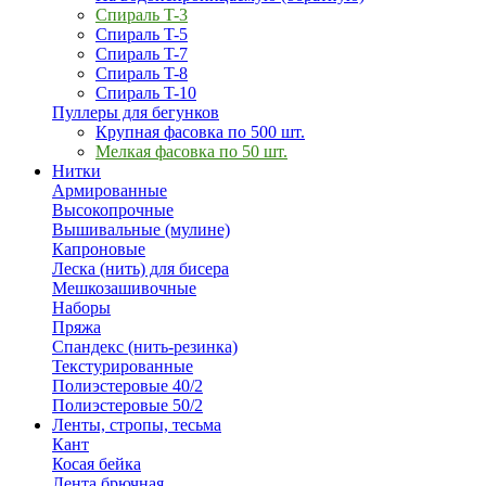
Спираль T-3
Спираль T-5
Спираль T-7
Спираль T-8
Спираль T-10
Пуллеры для бегунков
Крупная фасовка по 500 шт.
Мелкая фасовка по 50 шт.
Нитки
Армированные
Высокопрочные
Вышивальные (мулине)
Капроновые
Леска (нить) для бисера
Мешкозашивочные
Наборы
Пряжа
Спандекс (нить-резинка)
Текстурированные
Полиэстеровые 40/2
Полиэстеровые 50/2
Ленты, стропы, тесьма
Кант
Косая бейка
Лента брючная