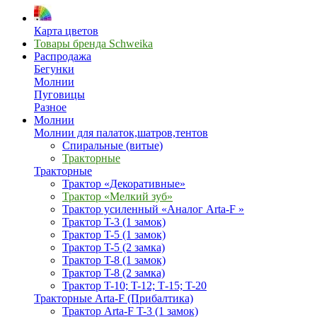
Карта цветов
Товары бренда Schweika
Распродажа
Бегунки
Молнии
Пуговицы
Разное
Молнии
Молнии для палаток,шатров,тентов
Спиральные (витые)
Тракторные
Тракторные
Трактор «Декоративные»
Трактор «Мелкий зуб»
Трактор усиленный «Аналог Arta-F »
Трактор T-3 (1 замок)
Трактор T-5 (1 замок)
Трактор T-5 (2 замка)
Трактор T-8 (1 замок)
Трактор T-8 (2 замка)
Трактор T-10; T-12; Т-15; T-20
Тракторные Arta-F (Прибалтика)
Трактор Arta-F T-3 (1 замок)