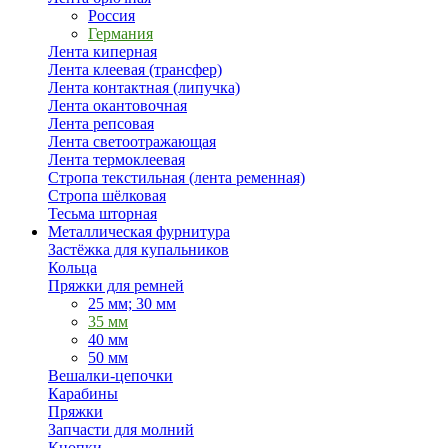
Россия
Германия
Лента киперная
Лента клеевая (трансфер)
Лента контактная (липучка)
Лента окантовочная
Лента репсовая
Лента светоотражающая
Лента термоклеевая
Стропа текстильная (лента ременная)
Стропа шёлковая
Тесьма шторная
Металлическая фурнитура
Застёжка для купальников
Кольца
Пряжки для ремней
25 мм; 30 мм
35 мм
40 мм
50 мм
Вешалки-цепочки
Карабины
Пряжки
Запчасти для молний
Кнопки