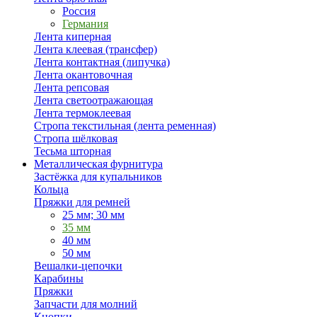
Россия
Германия
Лента киперная
Лента клеевая (трансфер)
Лента контактная (липучка)
Лента окантовочная
Лента репсовая
Лента светоотражающая
Лента термоклеевая
Стропа текстильная (лента ременная)
Стропа шёлковая
Тесьма шторная
Металлическая фурнитура
Застёжка для купальников
Кольца
Пряжки для ремней
25 мм; 30 мм
35 мм
40 мм
50 мм
Вешалки-цепочки
Карабины
Пряжки
Запчасти для молний
Кнопки