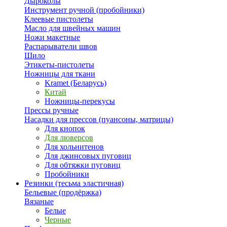
Дыроколы
Инструмент ручной (пробойники)
Клеевые пистолеты
Масло для швейных машин
Ножи макетные
Распарыватели швов
Шило
Этикеты-пистолеты
Ножницы для ткани
Kramet (Беларусь)
Китай
Ножницы-перекусы
Прессы ручные
Насадки для прессов (пуансоны, матрицы)
Для кнопок
Для люверсов
Для хольнитенов
Для джинсовых пуговиц
Для обтяжки пуговиц
Пробойники
Резинки (тесьма эластичная)
Бельевые (продёржка)
Вязаные
Белые
Черные