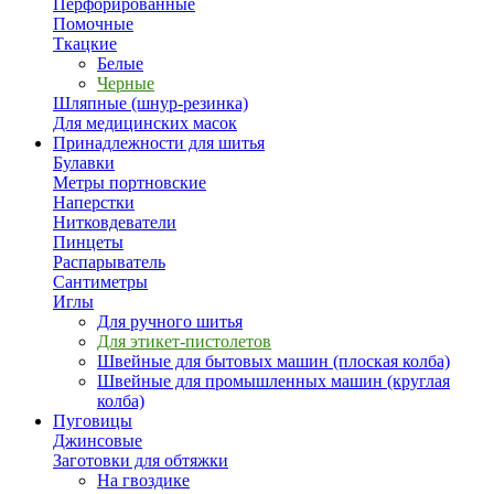
Перфорированные
Помочные
Ткацкие
Белые
Черные
Шляпные (шнур-резинка)
Для медицинских масок
Принадлежности для шитья
Булавки
Метры портновские
Наперстки
Нитковдеватели
Пинцеты
Распарыватель
Сантиметры
Иглы
Для ручного шитья
Для этикет-пистолетов
Швейные для бытовых машин (плоская колба)
Швейные для промышленных машин (круглая
колба)
Пуговицы
Джинсовые
Заготовки для обтяжки
На гвоздике