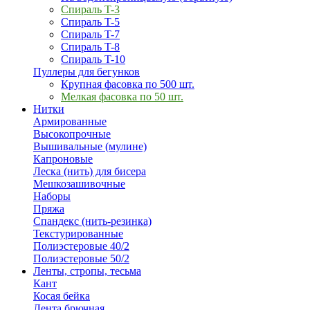
Спираль T-3
Спираль T-5
Спираль T-7
Спираль T-8
Спираль T-10
Пуллеры для бегунков
Крупная фасовка по 500 шт.
Мелкая фасовка по 50 шт.
Нитки
Армированные
Высокопрочные
Вышивальные (мулине)
Капроновые
Леска (нить) для бисера
Мешкозашивочные
Наборы
Пряжа
Спандекс (нить-резинка)
Текстурированные
Полиэстеровые 40/2
Полиэстеровые 50/2
Ленты, стропы, тесьма
Кант
Косая бейка
Лента брючная