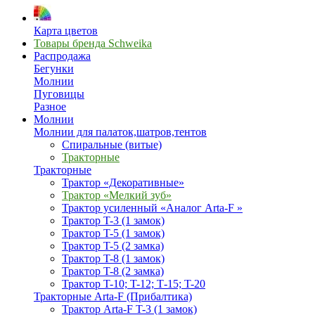
Карта цветов
Товары бренда Schweika
Распродажа
Бегунки
Молнии
Пуговицы
Разное
Молнии
Молнии для палаток,шатров,тентов
Спиральные (витые)
Тракторные
Тракторные
Трактор «Декоративные»
Трактор «Мелкий зуб»
Трактор усиленный «Аналог Arta-F »
Трактор T-3 (1 замок)
Трактор T-5 (1 замок)
Трактор T-5 (2 замка)
Трактор T-8 (1 замок)
Трактор T-8 (2 замка)
Трактор T-10; T-12; Т-15; T-20
Тракторные Arta-F (Прибалтика)
Трактор Arta-F T-3 (1 замок)