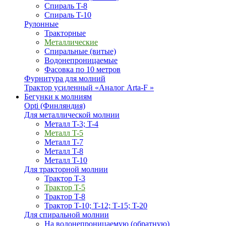
Спираль T-8
Спираль T-10
Рулонные
Тракторные
Металлические
Спиральные (витые)
Водонепроницаемые
Фасовка по 10 метров
Фурнитура для молний
Трактор усиленный «Аналог Arta-F »
Бегунки к молниям
Opti (Финляндия)
Для металлической молнии
Металл T-3; T-4
Металл T-5
Металл T-7
Металл T-8
Металл T-10
Для тракторной молнии
Трактор T-3
Трактор T-5
Трактор T-8
Трактор T-10; T-12; Т-15; T-20
Для спиральной молнии
На водонепроницаемую (обратную)