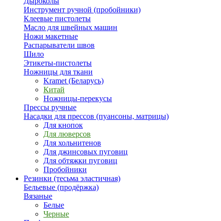
Дыроколы
Инструмент ручной (пробойники)
Клеевые пистолеты
Масло для швейных машин
Ножи макетные
Распарыватели швов
Шило
Этикеты-пистолеты
Ножницы для ткани
Kramet (Беларусь)
Китай
Ножницы-перекусы
Прессы ручные
Насадки для прессов (пуансоны, матрицы)
Для кнопок
Для люверсов
Для хольнитенов
Для джинсовых пуговиц
Для обтяжки пуговиц
Пробойники
Резинки (тесьма эластичная)
Бельевые (продёржка)
Вязаные
Белые
Черные