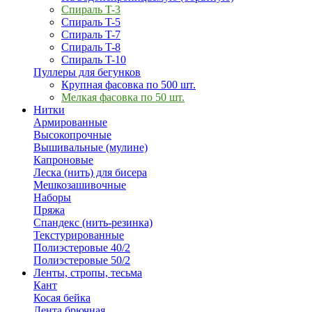
Спираль T-3
Спираль T-5
Спираль T-7
Спираль T-8
Спираль T-10
Пуллеры для бегунков
Крупная фасовка по 500 шт.
Мелкая фасовка по 50 шт.
Нитки
Армированные
Высокопрочные
Вышивальные (мулине)
Капроновые
Леска (нить) для бисера
Мешкозашивочные
Наборы
Пряжа
Спандекс (нить-резинка)
Текстурированные
Полиэстеровые 40/2
Полиэстеровые 50/2
Ленты, стропы, тесьма
Кант
Косая бейка
Лента брючная