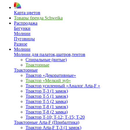
Карта цветов
Товары бренда Schweika
Распродажа
Бегунки
Молнии
Пуговицы
Разное
Молнии
Молнии для палаток,шатров,тентов
Спиральные (витые)
Тракторные
Тракторные
Трактор «Декоративные»
Трактор «Мелкий зуб»
Трактор усиленный «Аналог Arta-F »
Трактор T-3 (1 замок)
Трактор T-5 (1 замок)
Трактор T-5 (2 замка)
Трактор T-8 (1 замок)
Трактор T-8 (2 замка)
Трактор T-10; T-12; Т-15; T-20
Тракторные Arta-F (Прибалтика)
Трактор Arta-F T-3 (1 замок)