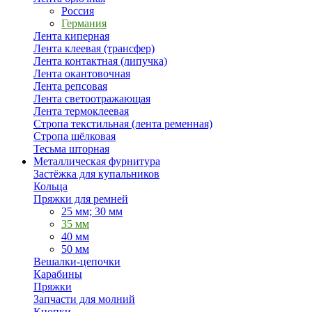
Россия
Германия
Лента киперная
Лента клеевая (трансфер)
Лента контактная (липучка)
Лента окантовочная
Лента репсовая
Лента светоотражающая
Лента термоклеевая
Стропа текстильная (лента ременная)
Стропа шёлковая
Тесьма шторная
Металлическая фурнитура
Застёжка для купальников
Кольца
Пряжки для ремней
25 мм; 30 мм
35 мм
40 мм
50 мм
Вешалки-цепочки
Карабины
Пряжки
Запчасти для молний
Кнопки