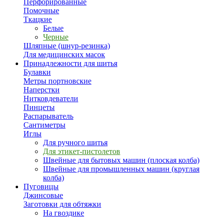
Перфорированные
Помочные
Ткацкие
Белые
Черные
Шляпные (шнур-резинка)
Для медицинских масок
Принадлежности для шитья
Булавки
Метры портновские
Наперстки
Нитковдеватели
Пинцеты
Распарыватель
Сантиметры
Иглы
Для ручного шитья
Для этикет-пистолетов
Швейные для бытовых машин (плоская колба)
Швейные для промышленных машин (круглая
колба)
Пуговицы
Джинсовые
Заготовки для обтяжки
На гвоздике