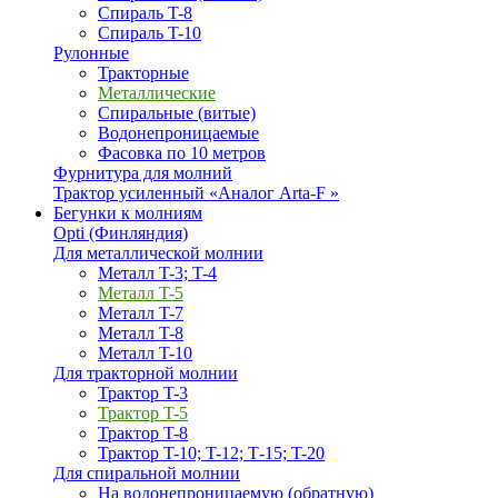
Спираль T-8
Спираль T-10
Рулонные
Тракторные
Металлические
Спиральные (витые)
Водонепроницаемые
Фасовка по 10 метров
Фурнитура для молний
Трактор усиленный «Аналог Arta-F »
Бегунки к молниям
Opti (Финляндия)
Для металлической молнии
Металл T-3; T-4
Металл T-5
Металл T-7
Металл T-8
Металл T-10
Для тракторной молнии
Трактор T-3
Трактор T-5
Трактор T-8
Трактор T-10; T-12; Т-15; T-20
Для спиральной молнии
На водонепроницаемую (обратную)