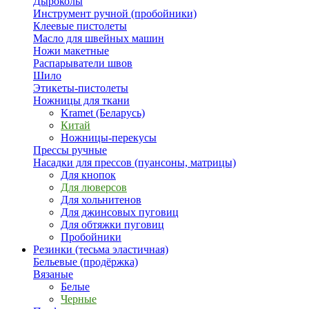
Дыроколы
Инструмент ручной (пробойники)
Клеевые пистолеты
Масло для швейных машин
Ножи макетные
Распарыватели швов
Шило
Этикеты-пистолеты
Ножницы для ткани
Kramet (Беларусь)
Китай
Ножницы-перекусы
Прессы ручные
Насадки для прессов (пуансоны, матрицы)
Для кнопок
Для люверсов
Для хольнитенов
Для джинсовых пуговиц
Для обтяжки пуговиц
Пробойники
Резинки (тесьма эластичная)
Бельевые (продёржка)
Вязаные
Белые
Черные