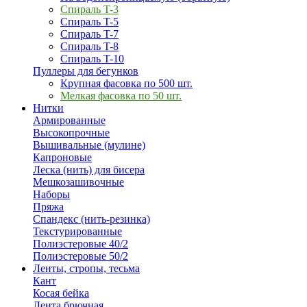
Спираль T-3
Спираль T-5
Спираль T-7
Спираль T-8
Спираль T-10
Пуллеры для бегунков
Крупная фасовка по 500 шт.
Мелкая фасовка по 50 шт.
Нитки
Армированные
Высокопрочные
Вышивальные (мулине)
Капроновые
Леска (нить) для бисера
Мешкозашивочные
Наборы
Пряжа
Спандекс (нить-резинка)
Текстурированные
Полиэстеровые 40/2
Полиэстеровые 50/2
Ленты, стропы, тесьма
Кант
Косая бейка
Лента брючная