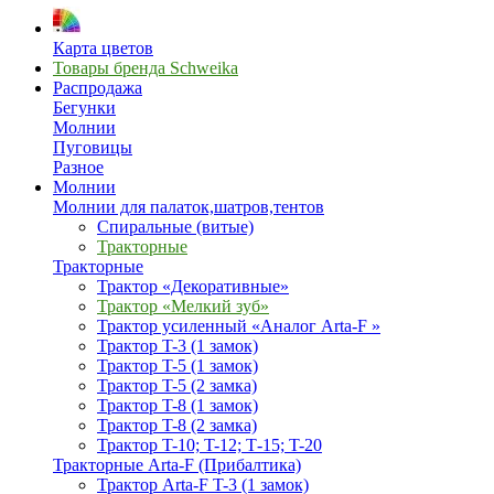
Карта цветов
Товары бренда Schweika
Распродажа
Бегунки
Молнии
Пуговицы
Разное
Молнии
Молнии для палаток,шатров,тентов
Спиральные (витые)
Тракторные
Тракторные
Трактор «Декоративные»
Трактор «Мелкий зуб»
Трактор усиленный «Аналог Arta-F »
Трактор T-3 (1 замок)
Трактор T-5 (1 замок)
Трактор T-5 (2 замка)
Трактор T-8 (1 замок)
Трактор T-8 (2 замка)
Трактор T-10; T-12; Т-15; T-20
Тракторные Arta-F (Прибалтика)
Трактор Arta-F T-3 (1 замок)