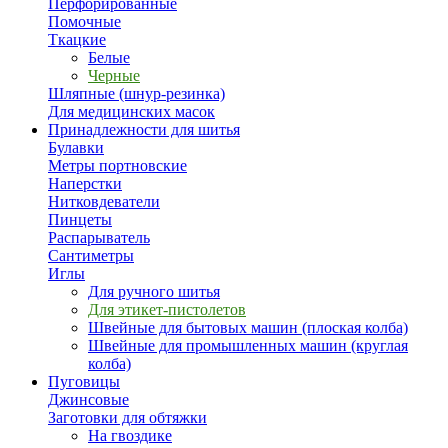
Перфорированные
Помочные
Ткацкие
Белые
Черные
Шляпные (шнур-резинка)
Для медицинских масок
Принадлежности для шитья
Булавки
Метры портновские
Наперстки
Нитковдеватели
Пинцеты
Распарыватель
Сантиметры
Иглы
Для ручного шитья
Для этикет-пистолетов
Швейные для бытовых машин (плоская колба)
Швейные для промышленных машин (круглая
колба)
Пуговицы
Джинсовые
Заготовки для обтяжки
На гвоздике