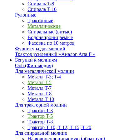
Спираль T-8
Спираль T-10
Рулонные
Тракторные
Металлические
Спиральные (витые)
Водонепроницаемые
Фасовка по 10 метров
Фурнитура для молний
Трактор усиленный «Аналог Arta-F »
Бегунки к молниям
Opti (Финляндия)
Для металлической молнии
Металл T-3; T-4
Металл T-5
Металл T-7
Металл T-8
Металл T-10
Для тракторной молнии
Трактор T-3
Трактор T-5
Трактор T-8
Трактор T-10; T-12; Т-15; T-20
Для спиральной молнии
На водонепроницаемую (обратную)