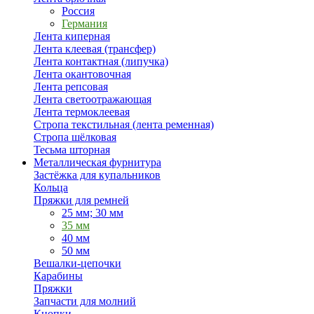
Россия
Германия
Лента киперная
Лента клеевая (трансфер)
Лента контактная (липучка)
Лента окантовочная
Лента репсовая
Лента светоотражающая
Лента термоклеевая
Стропа текстильная (лента ременная)
Стропа шёлковая
Тесьма шторная
Металлическая фурнитура
Застёжка для купальников
Кольца
Пряжки для ремней
25 мм; 30 мм
35 мм
40 мм
50 мм
Вешалки-цепочки
Карабины
Пряжки
Запчасти для молний
Кнопки