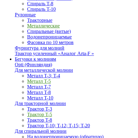
Спираль T-8
Спираль T-10
Рулонные
Тракторные
Металлические
Спиральные (витые)
Водонепроницаемые
Фасовка по 10 метров
Фурнитура для молний
Трактор усиленный «Аналог Arta-F »
Бегунки к молниям
Opti (Финляндия)
Для металлической молнии
Металл T-3; T-4
Металл T-5
Металл T-7
Металл T-8
Металл T-10
Для тракторной молнии
Трактор T-3
Трактор T-5
Трактор T-8
Трактор T-10; T-12; Т-15; T-20
Для спиральной молнии
На водонепроницаемую (обратную)