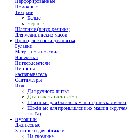
Перфорированные
Помочные
Ткацкие
Белые
Черные
Шляпные (шнур-резинка)
Для медицинских масок
Принадлежности для шитья
Булавки
Метры портновские
Наперстки
Нитковдеватели
Пинцеты
Распарыватель
Сантиметры
Иглы
Для ручного шитья
Для этикет-пистолетов
Швейные для бытовых машин (плоская колба)
Швейные для промышленных машин (круглая
колба)
Пуговицы
Джинсовые
Заготовки для обтяжки
На гвоздике