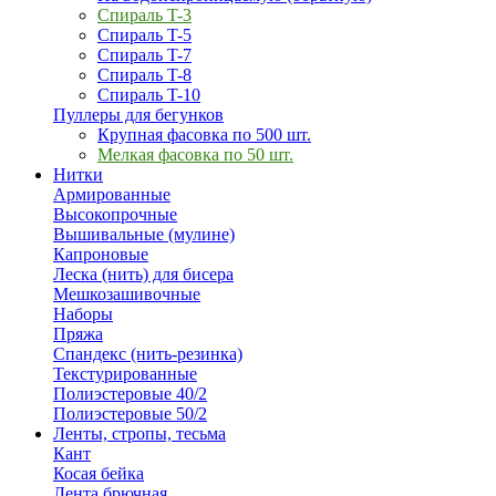
Спираль T-3
Спираль T-5
Спираль T-7
Спираль T-8
Спираль T-10
Пуллеры для бегунков
Крупная фасовка по 500 шт.
Мелкая фасовка по 50 шт.
Нитки
Армированные
Высокопрочные
Вышивальные (мулине)
Капроновые
Леска (нить) для бисера
Мешкозашивочные
Наборы
Пряжа
Спандекс (нить-резинка)
Текстурированные
Полиэстеровые 40/2
Полиэстеровые 50/2
Ленты, стропы, тесьма
Кант
Косая бейка
Лента брючная