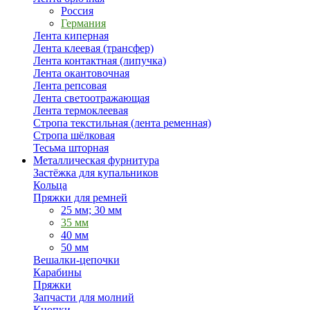
Россия
Германия
Лента киперная
Лента клеевая (трансфер)
Лента контактная (липучка)
Лента окантовочная
Лента репсовая
Лента светоотражающая
Лента термоклеевая
Стропа текстильная (лента ременная)
Стропа шёлковая
Тесьма шторная
Металлическая фурнитура
Застёжка для купальников
Кольца
Пряжки для ремней
25 мм; 30 мм
35 мм
40 мм
50 мм
Вешалки-цепочки
Карабины
Пряжки
Запчасти для молний
Кнопки