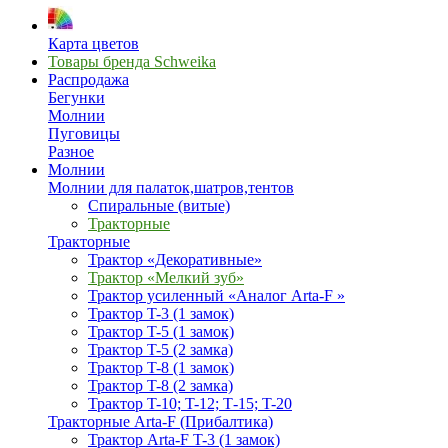
Карта цветов
Товары бренда Schweika
Распродажа
Бегунки
Молнии
Пуговицы
Разное
Молнии
Молнии для палаток,шатров,тентов
Спиральные (витые)
Тракторные
Тракторные
Трактор «Декоративные»
Трактор «Мелкий зуб»
Трактор усиленный «Аналог Arta-F »
Трактор T-3 (1 замок)
Трактор T-5 (1 замок)
Трактор T-5 (2 замка)
Трактор T-8 (1 замок)
Трактор T-8 (2 замка)
Трактор T-10; T-12; Т-15; T-20
Тракторные Arta-F (Прибалтика)
Трактор Arta-F T-3 (1 замок)