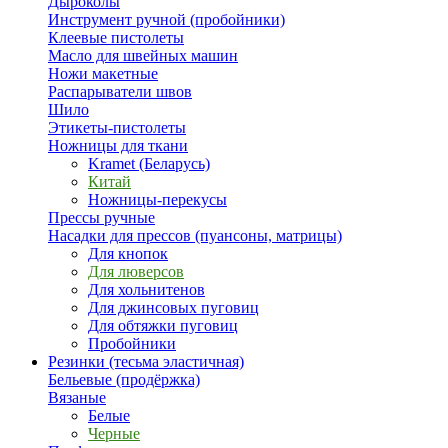
Дыроколы
Инструмент ручной (пробойники)
Клеевые пистолеты
Масло для швейных машин
Ножи макетные
Распарыватели швов
Шило
Этикеты-пистолеты
Ножницы для ткани
Kramet (Беларусь)
Китай
Ножницы-перекусы
Прессы ручные
Насадки для прессов (пуансоны, матрицы)
Для кнопок
Для люверсов
Для хольнитенов
Для джинсовых пуговиц
Для обтяжки пуговиц
Пробойники
Резинки (тесьма эластичная)
Бельевые (продёржка)
Вязаные
Белые
Черные