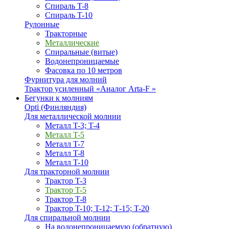
Спираль T-8
Спираль T-10
Рулонные
Тракторные
Металлические
Спиральные (витые)
Водонепроницаемые
Фасовка по 10 метров
Фурнитура для молний
Трактор усиленный «Аналог Arta-F »
Бегунки к молниям
Opti (Финляндия)
Для металлической молнии
Металл T-3; T-4
Металл T-5
Металл T-7
Металл T-8
Металл T-10
Для тракторной молнии
Трактор T-3
Трактор T-5
Трактор T-8
Трактор T-10; T-12; Т-15; T-20
Для спиральной молнии
На водонепроницаемую (обратную)