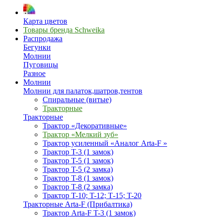
Карта цветов
Товары бренда Schweika
Распродажа
Бегунки
Молнии
Пуговицы
Разное
Молнии
Молнии для палаток,шатров,тентов
Спиральные (витые)
Тракторные
Тракторные
Трактор «Декоративные»
Трактор «Мелкий зуб»
Трактор усиленный «Аналог Arta-F »
Трактор T-3 (1 замок)
Трактор T-5 (1 замок)
Трактор T-5 (2 замка)
Трактор T-8 (1 замок)
Трактор T-8 (2 замка)
Трактор T-10; T-12; Т-15; T-20
Тракторные Arta-F (Прибалтика)
Трактор Arta-F T-3 (1 замок)