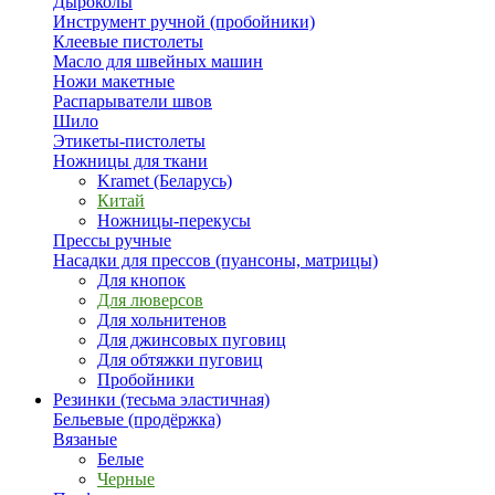
Дыроколы
Инструмент ручной (пробойники)
Клеевые пистолеты
Масло для швейных машин
Ножи макетные
Распарыватели швов
Шило
Этикеты-пистолеты
Ножницы для ткани
Kramet (Беларусь)
Китай
Ножницы-перекусы
Прессы ручные
Насадки для прессов (пуансоны, матрицы)
Для кнопок
Для люверсов
Для хольнитенов
Для джинсовых пуговиц
Для обтяжки пуговиц
Пробойники
Резинки (тесьма эластичная)
Бельевые (продёржка)
Вязаные
Белые
Черные