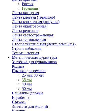
Россия
Германия
Лента киперная
Лента клеевая (трансфер)
Лента контактная (липучка)
Лента окантовочная
Лента репсовая
Лента светоотражающая
Лента термоклеевая
Стропа текстильная (лента ременная)
Стропа шёлковая
Тесьма шторная
Металлическая фурнитура
Застёжка для купальников
Кольца
Пряжки для ремней
25 мм; 30 мм
35 мм
40 мм
50 мм
Вешалки-цепочки
Карабины
Пряжки
Запчасти для молний
Кнопки