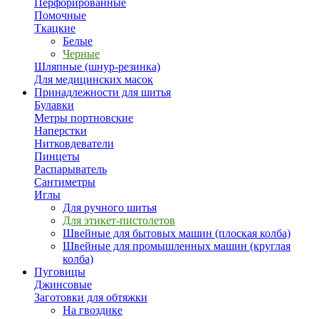
Перфорированные
Помочные
Ткацкие
Белые
Черные
Шляпные (шнур-резинка)
Для медицинских масок
Принадлежности для шитья
Булавки
Метры портновские
Наперстки
Нитковдеватели
Пинцеты
Распарыватель
Сантиметры
Иглы
Для ручного шитья
Для этикет-пистолетов
Швейные для бытовых машин (плоская колба)
Швейные для промышленных машин (круглая
колба)
Пуговицы
Джинсовые
Заготовки для обтяжки
На гвоздике