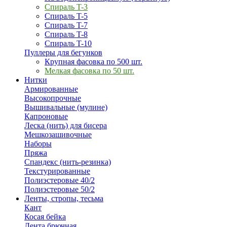
Спираль T-3
Спираль T-5
Спираль T-7
Спираль T-8
Спираль T-10
Пуллеры для бегунков
Крупная фасовка по 500 шт.
Мелкая фасовка по 50 шт.
Нитки
Армированные
Высокопрочные
Вышивальные (мулине)
Капроновые
Леска (нить) для бисера
Мешкозашивочные
Наборы
Пряжа
Спандекс (нить-резинка)
Текстурированные
Полиэстеровые 40/2
Полиэстеровые 50/2
Ленты, стропы, тесьма
Кант
Косая бейка
Лента брючная