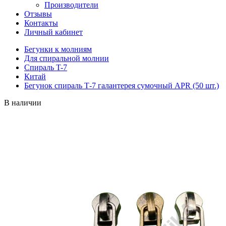
Производители
Отзывы
Контакты
Личный кабинет
Бегунки к молниям
Для спиральной молнии
Спираль T-7
Китай
Бегунок спираль Т-7 галантерея сумочный APR (50 шт.)
В наличии