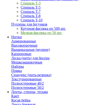
Спираль T-3
Спираль T-5
Спираль T-7
Спираль T-8
Спираль T-10
Пуллеры для бегунков
Крупная фасовка по 500 шт.
Мелкая фасовка по 50 шт.
Нитки
Армированные
Высокопрочные
Вышивальные (мулине)
Капроновые
Леска (нить) для бисера
Мешкозашивочные
Наборы
Пряжа
Спандекс (нить-резинка)
Текстурированные
Полиэстеровые 40/2
Полиэстеровые 50/2
Ленты, стропы, тесьма
Кант
Косая бейка
Лента брючная