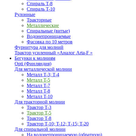
Спираль T-8
Спираль T-10
Рулонные
Тракторные
Металлические
Спиральные (витые)
Водонепроницаемые
Фасовка по 10 метров
Фурнитура для молний
Трактор усиленный «Аналог Arta-F »
Бегунки к молниям
Opti (Финляндия)
Для металлической молнии
Металл T-3; T-4
Металл T-5
Металл T-7
Металл T-8
Металл T-10
Для тракторной молнии
Трактор T-3
Трактор T-5
Трактор T-8
Трактор T-10; T-12; Т-15; T-20
Для спиральной молнии
На водонепроницаемую (обратную)