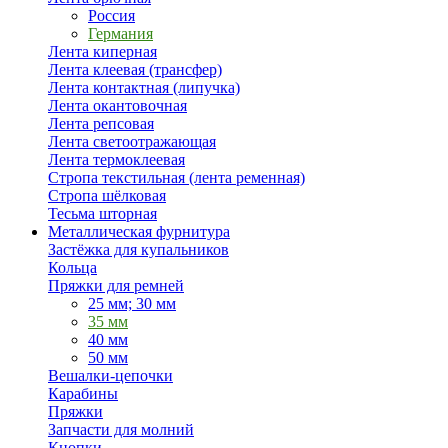
Россия
Германия
Лента киперная
Лента клеевая (трансфер)
Лента контактная (липучка)
Лента окантовочная
Лента репсовая
Лента светоотражающая
Лента термоклеевая
Стропа текстильная (лента ременная)
Стропа шёлковая
Тесьма шторная
Металлическая фурнитура
Застёжка для купальников
Кольца
Пряжки для ремней
25 мм; 30 мм
35 мм
40 мм
50 мм
Вешалки-цепочки
Карабины
Пряжки
Запчасти для молний
Кнопки