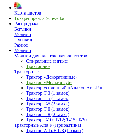
Карта цветов
Товары бренда Schweika
Распродажа
Бегунки
Молнии
Пуговицы
Разное
Молнии
Молнии для палаток,шатров,тентов
Спиральные (витые)
Тракторные
Тракторные
Трактор «Декоративные»
Трактор «Мелкий зуб»
Трактор усиленный «Аналог Arta-F »
Трактор T-3 (1 замок)
Трактор T-5 (1 замок)
Трактор T-5 (2 замка)
Трактор T-8 (1 замок)
Трактор T-8 (2 замка)
Трактор T-10; T-12; Т-15; T-20
Тракторные Arta-F (Прибалтика)
Трактор Arta-F T-3 (1 замок)