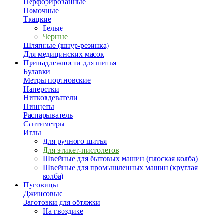
Перфорированные
Помочные
Ткацкие
Белые
Черные
Шляпные (шнур-резинка)
Для медицинских масок
Принадлежности для шитья
Булавки
Метры портновские
Наперстки
Нитковдеватели
Пинцеты
Распарыватель
Сантиметры
Иглы
Для ручного шитья
Для этикет-пистолетов
Швейные для бытовых машин (плоская колба)
Швейные для промышленных машин (круглая
колба)
Пуговицы
Джинсовые
Заготовки для обтяжки
На гвоздике