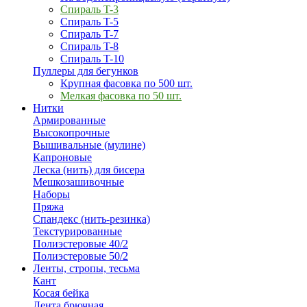
Спираль T-3
Спираль T-5
Спираль T-7
Спираль T-8
Спираль T-10
Пуллеры для бегунков
Крупная фасовка по 500 шт.
Мелкая фасовка по 50 шт.
Нитки
Армированные
Высокопрочные
Вышивальные (мулине)
Капроновые
Леска (нить) для бисера
Мешкозашивочные
Наборы
Пряжа
Спандекс (нить-резинка)
Текстурированные
Полиэстеровые 40/2
Полиэстеровые 50/2
Ленты, стропы, тесьма
Кант
Косая бейка
Лента брючная