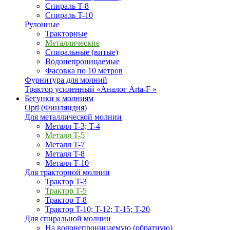
Спираль T-8
Спираль T-10
Рулонные
Тракторные
Металлические
Спиральные (витые)
Водонепроницаемые
Фасовка по 10 метров
Фурнитура для молний
Трактор усиленный «Аналог Arta-F »
Бегунки к молниям
Opti (Финляндия)
Для металлической молнии
Металл T-3; T-4
Металл T-5
Металл T-7
Металл T-8
Металл T-10
Для тракторной молнии
Трактор T-3
Трактор T-5
Трактор T-8
Трактор T-10; T-12; Т-15; T-20
Для спиральной молнии
На водонепроницаемую (обратную)