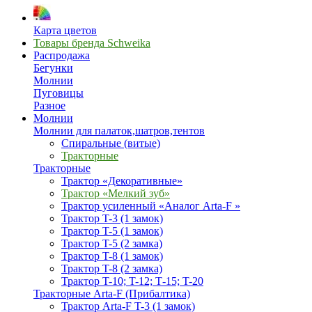
Карта цветов
Товары бренда Schweika
Распродажа
Бегунки
Молнии
Пуговицы
Разное
Молнии
Молнии для палаток,шатров,тентов
Спиральные (витые)
Тракторные
Тракторные
Трактор «Декоративные»
Трактор «Мелкий зуб»
Трактор усиленный «Аналог Arta-F »
Трактор T-3 (1 замок)
Трактор T-5 (1 замок)
Трактор T-5 (2 замка)
Трактор T-8 (1 замок)
Трактор T-8 (2 замка)
Трактор T-10; T-12; Т-15; T-20
Тракторные Arta-F (Прибалтика)
Трактор Arta-F T-3 (1 замок)