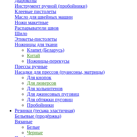
Дыроколы
Инструмент ручной (пробойники)
Клеевые пистолеты
Масло для швейных машин
Ножи макетные
Распарыватели швов
Шило
Этикеты-пистолеты
Ножницы для ткани
Kramet (Беларусь)
Китай
Ножницы-перекусы
Прессы ручные
Насадки для прессов (пуансоны, матрицы)
Для кнопок
Для люверсов
Для хольнитенов
Для джинсовых пуговиц
Для обтяжки пуговиц
Пробойники
Резинки (тесьма эластичная)
Бельевые (продёржка)
Вязаные
Белые
Черные