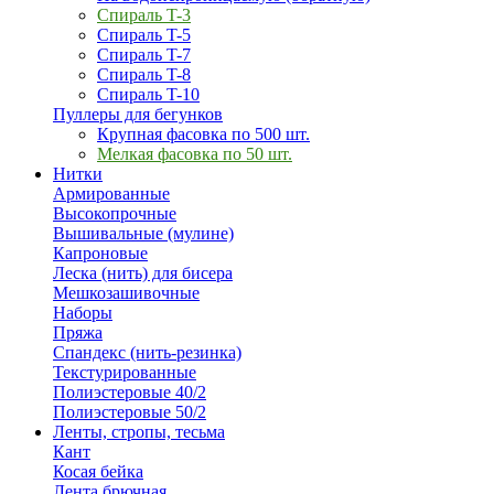
Спираль T-3
Спираль T-5
Спираль T-7
Спираль T-8
Спираль T-10
Пуллеры для бегунков
Крупная фасовка по 500 шт.
Мелкая фасовка по 50 шт.
Нитки
Армированные
Высокопрочные
Вышивальные (мулине)
Капроновые
Леска (нить) для бисера
Мешкозашивочные
Наборы
Пряжа
Спандекс (нить-резинка)
Текстурированные
Полиэстеровые 40/2
Полиэстеровые 50/2
Ленты, стропы, тесьма
Кант
Косая бейка
Лента брючная