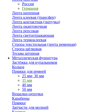
Россия
Германия
Лента киперная
Лента клеевая (трансфер)
Лента контактная (липучка)
Лента окантовочная
Лента репсовая
Лента светоотражающая
Лента термоклеевая
Стропа текстильная (лента ременная)
Стропа шёлковая
Тесьма шторная
Металлическая фурнитура
Застёжка для купальников
Кольца
Пряжки для ремней
25 мм; 30 мм
35 мм
40 мм
50 мм
Вешалки-цепочки
Карабины
Пряжки
Запчасти для молний
Кнопки