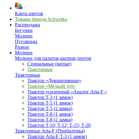
Карта цветов
Товары бренда Schweika
Распродажа
Бегунки
Молнии
Пуговицы
Разное
Молнии
Молнии для палаток,шатров,тентов
Спиральные (витые)
Тракторные
Тракторные
Трактор «Декоративные»
Трактор «Мелкий зуб»
Трактор усиленный «Аналог Arta-F »
Трактор T-3 (1 замок)
Трактор T-5 (1 замок)
Трактор T-5 (2 замка)
Трактор T-8 (1 замок)
Трактор T-8 (2 замка)
Трактор T-10; T-12; Т-15; T-20
Тракторные Arta-F (Прибалтика)
Трактор Arta-F T-3 (1 замок)