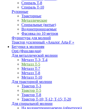
Спираль T-8
Спираль T-10
Рулонные
Тракторные
Металлические
Спиральные (витые)
Водонепроницаемые
Фасовка по 10 метров
Фурнитура для молний
Трактор усиленный «Аналог Arta-F »
Бегунки к молниям
Opti (Финляндия)
Для металлической молнии
Металл T-3; T-4
Металл T-5
Металл T-7
Металл T-8
Металл T-10
Для тракторной молнии
Трактор T-3
Трактор T-5
Трактор T-8
Трактор T-10; T-12; Т-15; T-20
Для спиральной молнии
На водонепроницаемую (обратную)