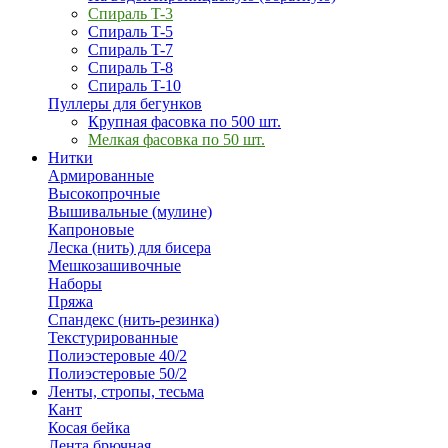
Спираль T-3
Спираль T-5
Спираль T-7
Спираль T-8
Спираль T-10
Пуллеры для бегунков
Крупная фасовка по 500 шт.
Мелкая фасовка по 50 шт.
Нитки
Армированные
Высокопрочные
Вышивальные (мулине)
Капроновые
Леска (нить) для бисера
Мешкозашивочные
Наборы
Пряжа
Спандекс (нить-резинка)
Текстурированные
Полиэстеровые 40/2
Полиэстеровые 50/2
Ленты, стропы, тесьма
Кант
Косая бейка
Лента брючная