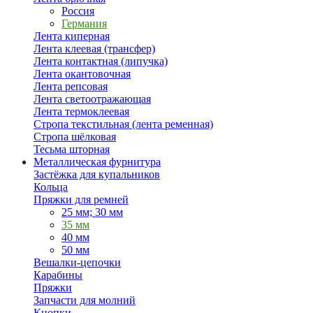
Россия
Германия
Лента киперная
Лента клеевая (трансфер)
Лента контактная (липучка)
Лента окантовочная
Лента репсовая
Лента светоотражающая
Лента термоклеевая
Стропа текстильная (лента ременная)
Стропа шёлковая
Тесьма шторная
Металлическая фурнитура
Застёжка для купальников
Кольца
Пряжки для ремней
25 мм; 30 мм
35 мм
40 мм
50 мм
Вешалки-цепочки
Карабины
Пряжки
Запчасти для молний
Кнопки