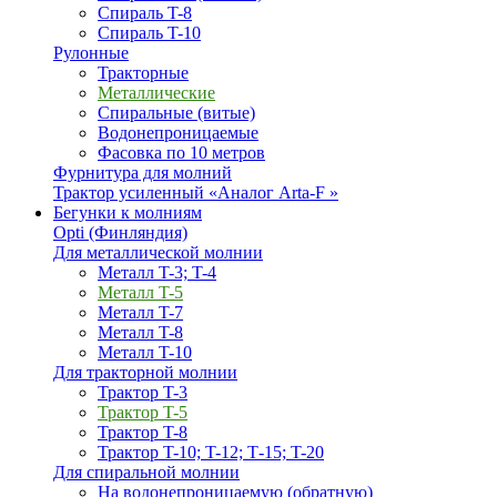
Спираль T-8
Спираль T-10
Рулонные
Тракторные
Металлические
Спиральные (витые)
Водонепроницаемые
Фасовка по 10 метров
Фурнитура для молний
Трактор усиленный «Аналог Arta-F »
Бегунки к молниям
Opti (Финляндия)
Для металлической молнии
Металл T-3; T-4
Металл T-5
Металл T-7
Металл T-8
Металл T-10
Для тракторной молнии
Трактор T-3
Трактор T-5
Трактор T-8
Трактор T-10; T-12; Т-15; T-20
Для спиральной молнии
На водонепроницаемую (обратную)