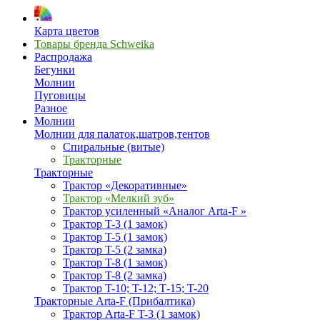
Карта цветов
Товары бренда Schweika
Распродажа
Бегунки
Молнии
Пуговицы
Разное
Молнии
Молнии для палаток,шатров,тентов
Спиральные (витые)
Тракторные
Тракторные
Трактор «Декоративные»
Трактор «Мелкий зуб»
Трактор усиленный «Аналог Arta-F »
Трактор T-3 (1 замок)
Трактор T-5 (1 замок)
Трактор T-5 (2 замка)
Трактор T-8 (1 замок)
Трактор T-8 (2 замка)
Трактор T-10; T-12; Т-15; T-20
Тракторные Arta-F (Прибалтика)
Трактор Arta-F T-3 (1 замок)