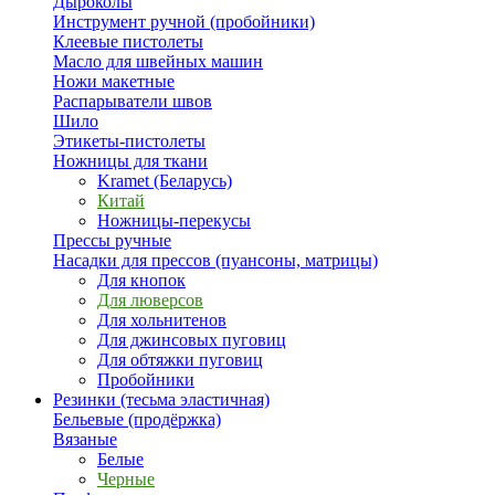
Дыроколы
Инструмент ручной (пробойники)
Клеевые пистолеты
Масло для швейных машин
Ножи макетные
Распарыватели швов
Шило
Этикеты-пистолеты
Ножницы для ткани
Kramet (Беларусь)
Китай
Ножницы-перекусы
Прессы ручные
Насадки для прессов (пуансоны, матрицы)
Для кнопок
Для люверсов
Для хольнитенов
Для джинсовых пуговиц
Для обтяжки пуговиц
Пробойники
Резинки (тесьма эластичная)
Бельевые (продёржка)
Вязаные
Белые
Черные