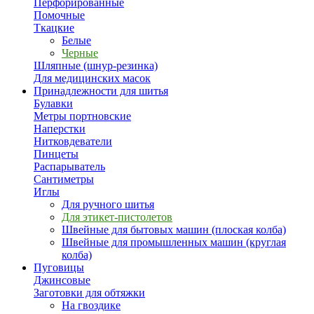
Перфорированные
Помочные
Ткацкие
Белые
Черные
Шляпные (шнур-резинка)
Для медицинских масок
Принадлежности для шитья
Булавки
Метры портновские
Наперстки
Нитковдеватели
Пинцеты
Распарыватель
Сантиметры
Иглы
Для ручного шитья
Для этикет-пистолетов
Швейные для бытовых машин (плоская колба)
Швейные для промышленных машин (круглая
колба)
Пуговицы
Джинсовые
Заготовки для обтяжки
На гвоздике