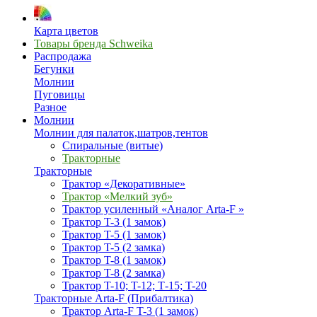
Карта цветов
Товары бренда Schweika
Распродажа
Бегунки
Молнии
Пуговицы
Разное
Молнии
Молнии для палаток,шатров,тентов
Спиральные (витые)
Тракторные
Тракторные
Трактор «Декоративные»
Трактор «Мелкий зуб»
Трактор усиленный «Аналог Arta-F »
Трактор T-3 (1 замок)
Трактор T-5 (1 замок)
Трактор T-5 (2 замка)
Трактор T-8 (1 замок)
Трактор T-8 (2 замка)
Трактор T-10; T-12; Т-15; T-20
Тракторные Arta-F (Прибалтика)
Трактор Arta-F T-3 (1 замок)