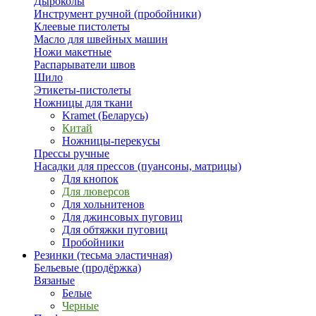
Дыроколы
Инструмент ручной (пробойники)
Клеевые пистолеты
Масло для швейных машин
Ножи макетные
Распарыватели швов
Шило
Этикеты-пистолеты
Ножницы для ткани
Kramet (Беларусь)
Китай
Ножницы-перекусы
Прессы ручные
Насадки для прессов (пуансоны, матрицы)
Для кнопок
Для люверсов
Для хольнитенов
Для джинсовых пуговиц
Для обтяжки пуговиц
Пробойники
Резинки (тесьма эластичная)
Бельевые (продёржка)
Вязаные
Белые
Черные