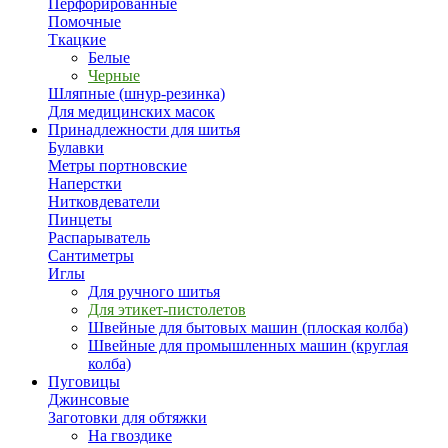
Перфорированные
Помочные
Ткацкие
Белые
Черные
Шляпные (шнур-резинка)
Для медицинских масок
Принадлежности для шитья
Булавки
Метры портновские
Наперстки
Нитковдеватели
Пинцеты
Распарыватель
Сантиметры
Иглы
Для ручного шитья
Для этикет-пистолетов
Швейные для бытовых машин (плоская колба)
Швейные для промышленных машин (круглая
колба)
Пуговицы
Джинсовые
Заготовки для обтяжки
На гвоздике