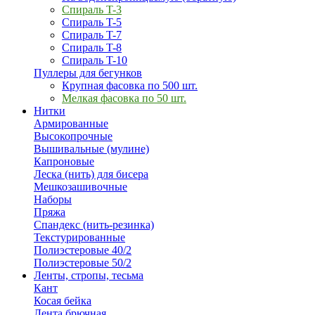
Спираль T-3
Спираль T-5
Спираль T-7
Спираль T-8
Спираль T-10
Пуллеры для бегунков
Крупная фасовка по 500 шт.
Мелкая фасовка по 50 шт.
Нитки
Армированные
Высокопрочные
Вышивальные (мулине)
Капроновые
Леска (нить) для бисера
Мешкозашивочные
Наборы
Пряжа
Спандекс (нить-резинка)
Текстурированные
Полиэстеровые 40/2
Полиэстеровые 50/2
Ленты, стропы, тесьма
Кант
Косая бейка
Лента брючная