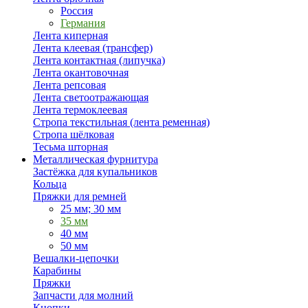
Россия
Германия
Лента киперная
Лента клеевая (трансфер)
Лента контактная (липучка)
Лента окантовочная
Лента репсовая
Лента светоотражающая
Лента термоклеевая
Стропа текстильная (лента ременная)
Стропа шёлковая
Тесьма шторная
Металлическая фурнитура
Застёжка для купальников
Кольца
Пряжки для ремней
25 мм; 30 мм
35 мм
40 мм
50 мм
Вешалки-цепочки
Карабины
Пряжки
Запчасти для молний
Кнопки