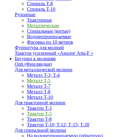
Спираль T-8
Спираль T-10
Рулонные
Тракторные
Металлические
Спиральные (витые)
Водонепроницаемые
Фасовка по 10 метров
Фурнитура для молний
Трактор усиленный «Аналог Arta-F »
Бегунки к молниям
Opti (Финляндия)
Для металлической молнии
Металл T-3; T-4
Металл T-5
Металл T-7
Металл T-8
Металл T-10
Для тракторной молнии
Трактор T-3
Трактор T-5
Трактор T-8
Трактор T-10; T-12; Т-15; T-20
Для спиральной молнии
На водонепроницаемую (обратную)