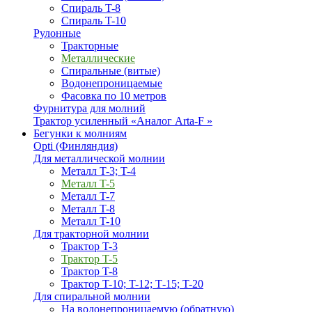
Спираль T-8
Спираль T-10
Рулонные
Тракторные
Металлические
Спиральные (витые)
Водонепроницаемые
Фасовка по 10 метров
Фурнитура для молний
Трактор усиленный «Аналог Arta-F »
Бегунки к молниям
Opti (Финляндия)
Для металлической молнии
Металл T-3; T-4
Металл T-5
Металл T-7
Металл T-8
Металл T-10
Для тракторной молнии
Трактор T-3
Трактор T-5
Трактор T-8
Трактор T-10; T-12; Т-15; T-20
Для спиральной молнии
На водонепроницаемую (обратную)