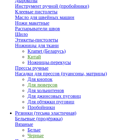
Дыроколы
Инструмент ручной (пробойники)
Клеевые пистолеты
Масло для швейных машин
Ножи макетные
Распарыватели швов
Шило
Этикеты-пистолеты
Ножницы для ткани
Kramet (Беларусь)
Китай
Ножницы-перекусы
Прессы ручные
Насадки для прессов (пуансоны, матрицы)
Для кнопок
Для люверсов
Для хольнитенов
Для джинсовых пуговиц
Для обтяжки пуговиц
Пробойники
Резинки (тесьма эластичная)
Бельевые (продёржка)
Вязаные
Белые
Черные