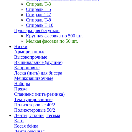
Спираль T-3
Спираль T-5
Спираль T-7
Спираль T-8
Спираль T-10
Пуллеры для бегунков
Крупная фасовка по 500 шт.
Мелкая фасовка по 50 шт.
Нитки
Армированные
Высокопрочные
Вышивальные (мулине)
Капроновые
Леска (нить) для бисера
Мешкозашивочные
Наборы
Пряжа
Спандекс (нить-резинка)
Текстурированные
Полиэстеровые 40/2
Полиэстеровые 50/2
Ленты, стропы, тесьма
Кант
Косая бейка
Лента брючная