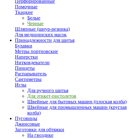
Перфорированные
Помочные
Ткацкие
Белые
Черные
Шляпные (шнур-резинка)
Для медицинских масок
Принадлежности для шитья
Булавки
Метры портновские
Наперстки
Нитковдеватели
Пинцеты
Распарыватель
Сантиметры
Иглы
Для ручного шитья
Для этикет-пистолетов
Швейные для бытовых машин (плоская колба)
Швейные для промышленных машин (круглая
колба)
Пуговицы
Джинсовые
Заготовки для обтяжки
На гвоздике