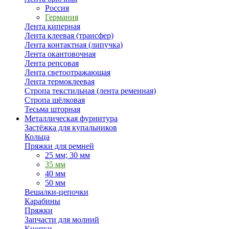
Россия
Германия
Лента киперная
Лента клеевая (трансфер)
Лента контактная (липучка)
Лента окантовочная
Лента репсовая
Лента светоотражающая
Лента термоклеевая
Стропа текстильная (лента ременная)
Стропа шёлковая
Тесьма шторная
Металлическая фурнитура
Застёжка для купальников
Кольца
Пряжки для ремней
25 мм; 30 мм
35 мм
40 мм
50 мм
Вешалки-цепочки
Карабины
Пряжки
Запчасти для молний
Кнопки