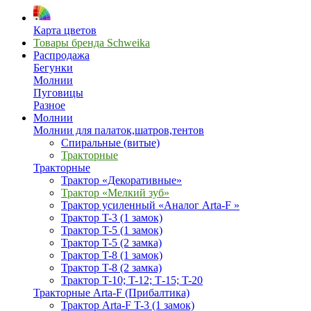
Карта цветов
Товары бренда Schweika
Распродажа
Бегунки
Молнии
Пуговицы
Разное
Молнии
Молнии для палаток,шатров,тентов
Спиральные (витые)
Тракторные
Тракторные
Трактор «Декоративные»
Трактор «Мелкий зуб»
Трактор усиленный «Аналог Arta-F »
Трактор T-3 (1 замок)
Трактор T-5 (1 замок)
Трактор T-5 (2 замка)
Трактор T-8 (1 замок)
Трактор T-8 (2 замка)
Трактор T-10; T-12; Т-15; T-20
Тракторные Arta-F (Прибалтика)
Трактор Arta-F T-3 (1 замок)