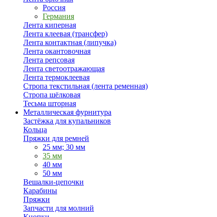
Россия
Германия
Лента киперная
Лента клеевая (трансфер)
Лента контактная (липучка)
Лента окантовочная
Лента репсовая
Лента светоотражающая
Лента термоклеевая
Стропа текстильная (лента ременная)
Стропа шёлковая
Тесьма шторная
Металлическая фурнитура
Застёжка для купальников
Кольца
Пряжки для ремней
25 мм; 30 мм
35 мм
40 мм
50 мм
Вешалки-цепочки
Карабины
Пряжки
Запчасти для молний
Кнопки