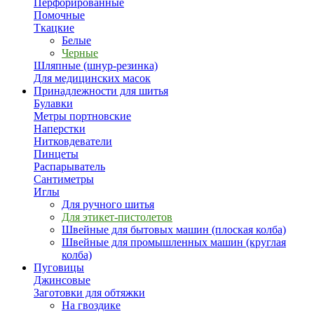
Перфорированные
Помочные
Ткацкие
Белые
Черные
Шляпные (шнур-резинка)
Для медицинских масок
Принадлежности для шитья
Булавки
Метры портновские
Наперстки
Нитковдеватели
Пинцеты
Распарыватель
Сантиметры
Иглы
Для ручного шитья
Для этикет-пистолетов
Швейные для бытовых машин (плоская колба)
Швейные для промышленных машин (круглая
колба)
Пуговицы
Джинсовые
Заготовки для обтяжки
На гвоздике