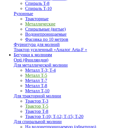
Спираль T-8
Спираль T-10
Рулонные
Тракторные
Металлические
Спиральные (витые)
Водонепроницаемые
Фасовка по 10 метров
Фурнитура для молний
Трактор усиленный «Аналог Arta-F »
Бегунки к молниям
Opti (Финляндия)
Для металлической молнии
Металл T-3; T-4
Металл T-5
Металл T-7
Металл T-8
Металл T-10
Для тракторной молнии
Трактор T-3
Трактор T-5
Трактор T-8
Трактор T-10; T-12; Т-15; T-20
Для спиральной молнии
На водонепроницаемую (обратную)