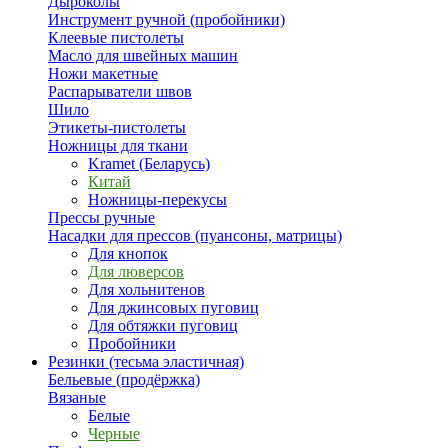
Дыроколы
Инструмент ручной (пробойники)
Клеевые пистолеты
Масло для швейных машин
Ножи макетные
Распарыватели швов
Шило
Этикеты-пистолеты
Ножницы для ткани
Kramet (Беларусь)
Китай
Ножницы-перекусы
Прессы ручные
Насадки для прессов (пуансоны, матрицы)
Для кнопок
Для люверсов
Для хольнитенов
Для джинсовых пуговиц
Для обтяжки пуговиц
Пробойники
Резинки (тесьма эластичная)
Бельевые (продёржка)
Вязаные
Белые
Черные