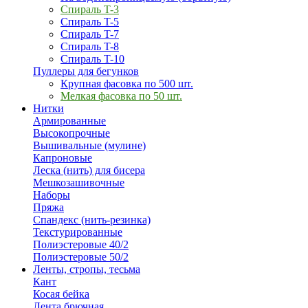
Спираль T-3
Спираль T-5
Спираль T-7
Спираль T-8
Спираль T-10
Пуллеры для бегунков
Крупная фасовка по 500 шт.
Мелкая фасовка по 50 шт.
Нитки
Армированные
Высокопрочные
Вышивальные (мулине)
Капроновые
Леска (нить) для бисера
Мешкозашивочные
Наборы
Пряжа
Спандекс (нить-резинка)
Текстурированные
Полиэстеровые 40/2
Полиэстеровые 50/2
Ленты, стропы, тесьма
Кант
Косая бейка
Лента брючная