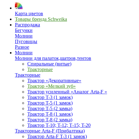
Карта цветов
Товары бренда Schweika
Распродажа
Бегунки
Молнии
Пуговицы
Разное
Молнии
Молнии для палаток,шатров,тентов
Спиральные (витые)
Тракторные
Тракторные
Трактор «Декоративные»
Трактор «Мелкий зуб»
Трактор усиленный «Аналог Arta-F »
Трактор T-3 (1 замок)
Трактор T-5 (1 замок)
Трактор T-5 (2 замка)
Трактор T-8 (1 замок)
Трактор T-8 (2 замка)
Трактор T-10; T-12; Т-15; T-20
Тракторные Arta-F (Прибалтика)
Трактор Arta-F T-3 (1 замок)