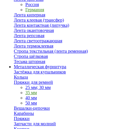
Россия
Германия
Лента киперная
Лента клеевая (трансфер)
Лента контактная (липучка)
Лента окантовочная
Лента репсовая
Лента светоотражающая
Лента термоклеевая
Стропа текстильная (лента ременная)
Стропа шёлковая
Тесьма шторная
Металлическая фурнитура
Застёжка для купальников
Кольца
Пряжки для ремней
25 мм; 30 мм
35 мм
40 мм
50 мм
Вешалки-цепочки
Карабины
Пряжки
Запчасти для молний
Кнопки