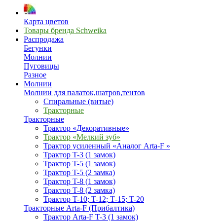
Карта цветов
Товары бренда Schweika
Распродажа
Бегунки
Молнии
Пуговицы
Разное
Молнии
Молнии для палаток,шатров,тентов
Спиральные (витые)
Тракторные
Тракторные
Трактор «Декоративные»
Трактор «Мелкий зуб»
Трактор усиленный «Аналог Arta-F »
Трактор T-3 (1 замок)
Трактор T-5 (1 замок)
Трактор T-5 (2 замка)
Трактор T-8 (1 замок)
Трактор T-8 (2 замка)
Трактор T-10; T-12; Т-15; T-20
Тракторные Arta-F (Прибалтика)
Трактор Arta-F T-3 (1 замок)