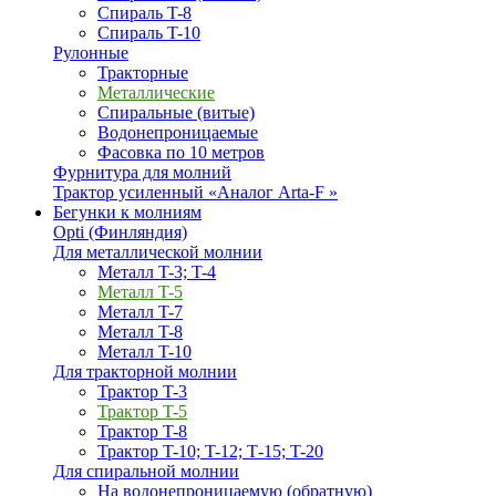
Спираль T-8
Спираль T-10
Рулонные
Тракторные
Металлические
Спиральные (витые)
Водонепроницаемые
Фасовка по 10 метров
Фурнитура для молний
Трактор усиленный «Аналог Arta-F »
Бегунки к молниям
Opti (Финляндия)
Для металлической молнии
Металл T-3; T-4
Металл T-5
Металл T-7
Металл T-8
Металл T-10
Для тракторной молнии
Трактор T-3
Трактор T-5
Трактор T-8
Трактор T-10; T-12; Т-15; T-20
Для спиральной молнии
На водонепроницаемую (обратную)