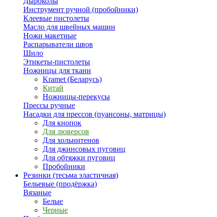
Дыроколы
Инструмент ручной (пробойники)
Клеевые пистолеты
Масло для швейных машин
Ножи макетные
Распарыватели швов
Шило
Этикеты-пистолеты
Ножницы для ткани
Kramet (Беларусь)
Китай
Ножницы-перекусы
Прессы ручные
Насадки для прессов (пуансоны, матрицы)
Для кнопок
Для люверсов
Для хольнитенов
Для джинсовых пуговиц
Для обтяжки пуговиц
Пробойники
Резинки (тесьма эластичная)
Бельевые (продёржка)
Вязаные
Белые
Черные