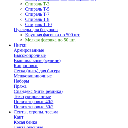
Спираль T-3
Спираль T-5
Спираль T-7
Спираль T-8
Спираль T-10
Пуллеры для бегунков
Крупная фасовка по 500 шт.
Мелкая фасовка по 50 шт.
Нитки
Армированные
Высокопрочные
Вышивальные (мулине)
Капроновые
Леска (нить) для бисера
Мешкозашивочные
Наборы
Пряжа
Спандекс (нить-резинка)
Текстурированные
Полиэстеровые 40/2
Полиэстеровые 50/2
Ленты, стропы, тесьма
Кант
Косая бейка
Лента брючная