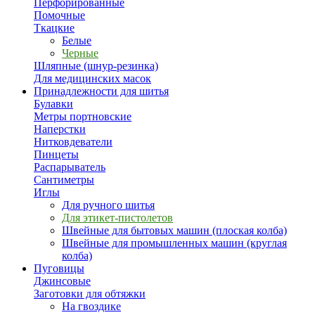
Перфорированные
Помочные
Ткацкие
Белые
Черные
Шляпные (шнур-резинка)
Для медицинских масок
Принадлежности для шитья
Булавки
Метры портновские
Наперстки
Нитковдеватели
Пинцеты
Распарыватель
Сантиметры
Иглы
Для ручного шитья
Для этикет-пистолетов
Швейные для бытовых машин (плоская колба)
Швейные для промышленных машин (круглая
колба)
Пуговицы
Джинсовые
Заготовки для обтяжки
На гвоздике