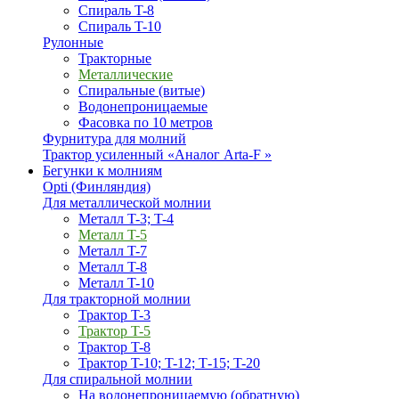
Спираль T-8
Спираль T-10
Рулонные
Тракторные
Металлические
Спиральные (витые)
Водонепроницаемые
Фасовка по 10 метров
Фурнитура для молний
Трактор усиленный «Аналог Arta-F »
Бегунки к молниям
Opti (Финляндия)
Для металлической молнии
Металл T-3; T-4
Металл T-5
Металл T-7
Металл T-8
Металл T-10
Для тракторной молнии
Трактор T-3
Трактор T-5
Трактор T-8
Трактор T-10; T-12; Т-15; T-20
Для спиральной молнии
На водонепроницаемую (обратную)