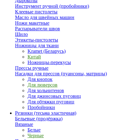
Дыроколы
Инструмент ручной (пробойники)
Клеевые пистолеты
Масло для швейных машин
Ножи макетные
Распарыватели швов
Шило
Этикеты-пистолеты
Ножницы для ткани
Kramet (Беларусь)
Китай
Ножницы-перекусы
Прессы ручные
Насадки для прессов (пуансоны, матрицы)
Для кнопок
Для люверсов
Для хольнитенов
Для джинсовых пуговиц
Для обтяжки пуговиц
Пробойники
Резинки (тесьма эластичная)
Бельевые (продёржка)
Вязаные
Белые
Черные