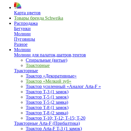
Карта цветов
Товары бренда Schweika
Распродажа
Бегунки
Молнии
Пуговицы
Разное
Молнии
Молнии для палаток,шатров,тентов
Спиральные (витые)
Тракторные
Тракторные
Трактор «Декоративные»
Трактор «Мелкий зуб»
Трактор усиленный «Аналог Arta-F »
Трактор T-3 (1 замок)
Трактор T-5 (1 замок)
Трактор T-5 (2 замка)
Трактор T-8 (1 замок)
Трактор T-8 (2 замка)
Трактор T-10; T-12; Т-15; T-20
Тракторные Arta-F (Прибалтика)
Трактор Arta-F T-3 (1 замок)