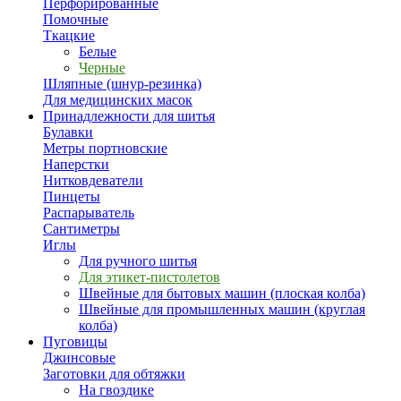
Перфорированные
Помочные
Ткацкие
Белые
Черные
Шляпные (шнур-резинка)
Для медицинских масок
Принадлежности для шитья
Булавки
Метры портновские
Наперстки
Нитковдеватели
Пинцеты
Распарыватель
Сантиметры
Иглы
Для ручного шитья
Для этикет-пистолетов
Швейные для бытовых машин (плоская колба)
Швейные для промышленных машин (круглая
колба)
Пуговицы
Джинсовые
Заготовки для обтяжки
На гвоздике