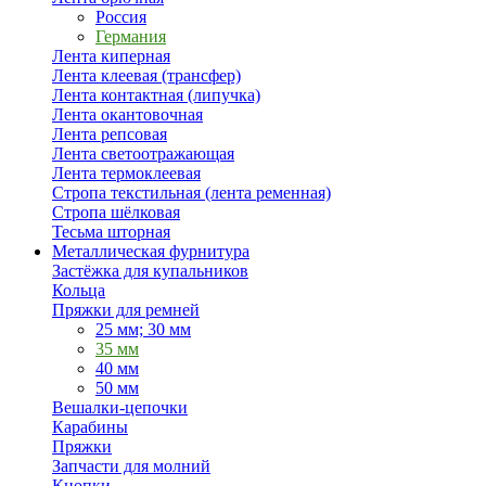
Россия
Германия
Лента киперная
Лента клеевая (трансфер)
Лента контактная (липучка)
Лента окантовочная
Лента репсовая
Лента светоотражающая
Лента термоклеевая
Стропа текстильная (лента ременная)
Стропа шёлковая
Тесьма шторная
Металлическая фурнитура
Застёжка для купальников
Кольца
Пряжки для ремней
25 мм; 30 мм
35 мм
40 мм
50 мм
Вешалки-цепочки
Карабины
Пряжки
Запчасти для молний
Кнопки