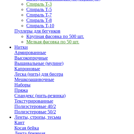
Спираль T-3
Спираль T-5
Спираль T-7
Спираль T-8
Спираль T-10
Пуллеры для бегунков
Крупная фасовка по 500 шт.
Мелкая фасовка по 50 шт.
Нитки
Армированные
Высокопрочные
Вышивальные (мулине)
Капроновые
Леска (нить) для бисера
Мешкозашивочные
Наборы
Пряжа
Спандекс (нить-резинка)
Текстурированные
Полиэстеровые 40/2
Полиэстеровые 50/2
Ленты, стропы, тесьма
Кант
Косая бейка
Лента брючная