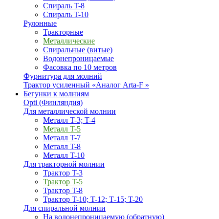
Спираль T-8
Спираль T-10
Рулонные
Тракторные
Металлические
Спиральные (витые)
Водонепроницаемые
Фасовка по 10 метров
Фурнитура для молний
Трактор усиленный «Аналог Arta-F »
Бегунки к молниям
Opti (Финляндия)
Для металлической молнии
Металл T-3; T-4
Металл T-5
Металл T-7
Металл T-8
Металл T-10
Для тракторной молнии
Трактор T-3
Трактор T-5
Трактор T-8
Трактор T-10; T-12; Т-15; T-20
Для спиральной молнии
На водонепроницаемую (обратную)