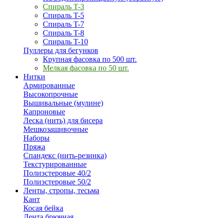
Спираль T-3
Спираль T-5
Спираль T-7
Спираль T-8
Спираль T-10
Пуллеры для бегунков
Крупная фасовка по 500 шт.
Мелкая фасовка по 50 шт.
Нитки
Армированные
Высокопрочные
Вышивальные (мулине)
Капроновые
Леска (нить) для бисера
Мешкозашивочные
Наборы
Пряжа
Спандекс (нить-резинка)
Текстурированные
Полиэстеровые 40/2
Полиэстеровые 50/2
Ленты, стропы, тесьма
Кант
Косая бейка
Лента брючная