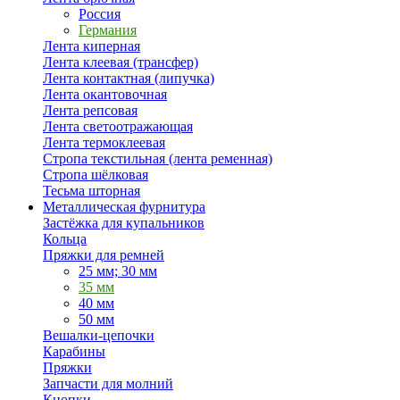
Россия
Германия
Лента киперная
Лента клеевая (трансфер)
Лента контактная (липучка)
Лента окантовочная
Лента репсовая
Лента светоотражающая
Лента термоклеевая
Стропа текстильная (лента ременная)
Стропа шёлковая
Тесьма шторная
Металлическая фурнитура
Застёжка для купальников
Кольца
Пряжки для ремней
25 мм; 30 мм
35 мм
40 мм
50 мм
Вешалки-цепочки
Карабины
Пряжки
Запчасти для молний
Кнопки