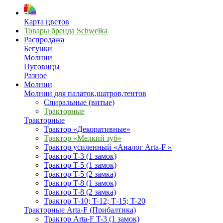
Карта цветов
Товары бренда Schweika
Распродажа
Бегунки
Молнии
Пуговицы
Разное
Молнии
Молнии для палаток,шатров,тентов
Спиральные (витые)
Тракторные
Тракторные
Трактор «Декоративные»
Трактор «Мелкий зуб»
Трактор усиленный «Аналог Arta-F »
Трактор T-3 (1 замок)
Трактор T-5 (1 замок)
Трактор T-5 (2 замка)
Трактор T-8 (1 замок)
Трактор T-8 (2 замка)
Трактор T-10; T-12; Т-15; T-20
Тракторные Arta-F (Прибалтика)
Трактор Arta-F T-3 (1 замок)