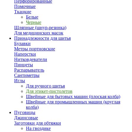
Перфорированные
Помочные
Ткацкие
Белые
Черные
Шляпные (шнур-резинка)
Для медицинских масок
Принадлежности для шитья
Булавки
Метры портновские
Наперстки
Нитковдеватели
Пинцеты
Распарыватель
Сантиметры
Иглы
Для ручного шитья
Для этикет-пистолетов
Швейные для бытовых машин (плоская колба)
Швейные для промышленных машин (круглая
колба)
Пуговицы
Джинсовые
Заготовки для обтяжки
На гвоздике