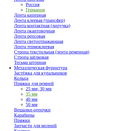
Россия
Германия
Лента киперная
Лента клеевая (трансфер)
Лента контактная (липучка)
Лента окантовочная
Лента репсовая
Лента светоотражающая
Лента термоклеевая
Стропа текстильная (лента ременная)
Стропа шёлковая
Тесьма шторная
Металлическая фурнитура
Застёжка для купальников
Кольца
Пряжки для ремней
25 мм; 30 мм
35 мм
40 мм
50 мм
Вешалки-цепочки
Карабины
Пряжки
Запчасти для молний
Кнопки