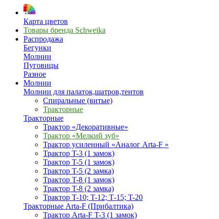
Карта цветов
Товары бренда Schweika
Распродажа
Бегунки
Молнии
Пуговицы
Разное
Молнии
Молнии для палаток,шатров,тентов
Спиральные (витые)
Тракторные
Тракторные
Трактор «Декоративные»
Трактор «Мелкий зуб»
Трактор усиленный «Аналог Arta-F »
Трактор T-3 (1 замок)
Трактор T-5 (1 замок)
Трактор T-5 (2 замка)
Трактор T-8 (1 замок)
Трактор T-8 (2 замка)
Трактор T-10; T-12; Т-15; T-20
Тракторные Arta-F (Прибалтика)
Трактор Arta-F T-3 (1 замок)