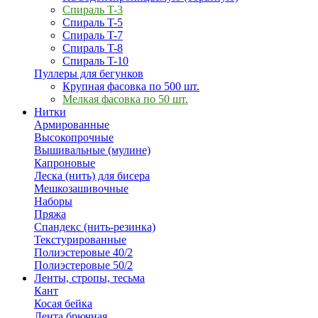
Спираль T-3
Спираль T-5
Спираль T-7
Спираль T-8
Спираль T-10
Пуллеры для бегунков
Крупная фасовка по 500 шт.
Мелкая фасовка по 50 шт.
Нитки
Армированные
Высокопрочные
Вышивальные (мулине)
Капроновые
Леска (нить) для бисера
Мешкозашивочные
Наборы
Пряжа
Спандекс (нить-резинка)
Текстурированные
Полиэстеровые 40/2
Полиэстеровые 50/2
Ленты, стропы, тесьма
Кант
Косая бейка
Лента брючная