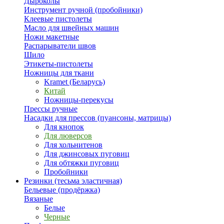
Дыроколы
Инструмент ручной (пробойники)
Клеевые пистолеты
Масло для швейных машин
Ножи макетные
Распарыватели швов
Шило
Этикеты-пистолеты
Ножницы для ткани
Kramet (Беларусь)
Китай
Ножницы-перекусы
Прессы ручные
Насадки для прессов (пуансоны, матрицы)
Для кнопок
Для люверсов
Для хольнитенов
Для джинсовых пуговиц
Для обтяжки пуговиц
Пробойники
Резинки (тесьма эластичная)
Бельевые (продёржка)
Вязаные
Белые
Черные