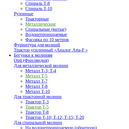
Спираль T-8
Спираль T-10
Рулонные
Тракторные
Металлические
Спиральные (витые)
Водонепроницаемые
Фасовка по 10 метров
Фурнитура для молний
Трактор усиленный «Аналог Arta-F »
Бегунки к молниям
Opti (Финляндия)
Для металлической молнии
Металл T-3; T-4
Металл T-5
Металл T-7
Металл T-8
Металл T-10
Для тракторной молнии
Трактор T-3
Трактор T-5
Трактор T-8
Трактор T-10; T-12; Т-15; T-20
Для спиральной молнии
На водонепроницаемую (обратную)