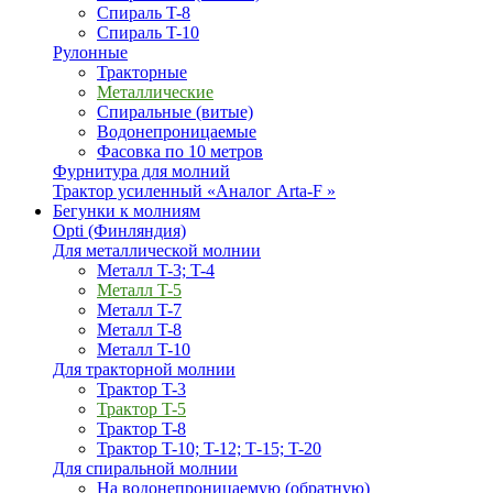
Спираль T-8
Спираль T-10
Рулонные
Тракторные
Металлические
Спиральные (витые)
Водонепроницаемые
Фасовка по 10 метров
Фурнитура для молний
Трактор усиленный «Аналог Arta-F »
Бегунки к молниям
Opti (Финляндия)
Для металлической молнии
Металл T-3; T-4
Металл T-5
Металл T-7
Металл T-8
Металл T-10
Для тракторной молнии
Трактор T-3
Трактор T-5
Трактор T-8
Трактор T-10; T-12; Т-15; T-20
Для спиральной молнии
На водонепроницаемую (обратную)