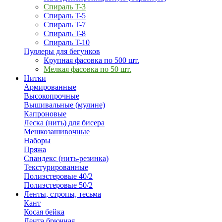
Спираль T-3
Спираль T-5
Спираль T-7
Спираль T-8
Спираль T-10
Пуллеры для бегунков
Крупная фасовка по 500 шт.
Мелкая фасовка по 50 шт.
Нитки
Армированные
Высокопрочные
Вышивальные (мулине)
Капроновые
Леска (нить) для бисера
Мешкозашивочные
Наборы
Пряжа
Спандекс (нить-резинка)
Текстурированные
Полиэстеровые 40/2
Полиэстеровые 50/2
Ленты, стропы, тесьма
Кант
Косая бейка
Лента брючная