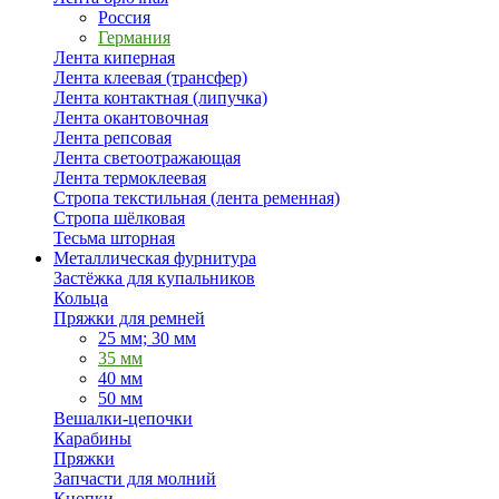
Россия
Германия
Лента киперная
Лента клеевая (трансфер)
Лента контактная (липучка)
Лента окантовочная
Лента репсовая
Лента светоотражающая
Лента термоклеевая
Стропа текстильная (лента ременная)
Стропа шёлковая
Тесьма шторная
Металлическая фурнитура
Застёжка для купальников
Кольца
Пряжки для ремней
25 мм; 30 мм
35 мм
40 мм
50 мм
Вешалки-цепочки
Карабины
Пряжки
Запчасти для молний
Кнопки