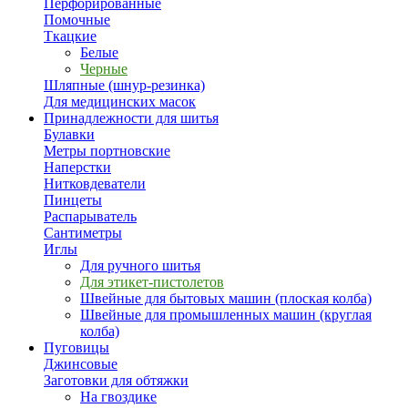
Перфорированные
Помочные
Ткацкие
Белые
Черные
Шляпные (шнур-резинка)
Для медицинских масок
Принадлежности для шитья
Булавки
Метры портновские
Наперстки
Нитковдеватели
Пинцеты
Распарыватель
Сантиметры
Иглы
Для ручного шитья
Для этикет-пистолетов
Швейные для бытовых машин (плоская колба)
Швейные для промышленных машин (круглая
колба)
Пуговицы
Джинсовые
Заготовки для обтяжки
На гвоздике