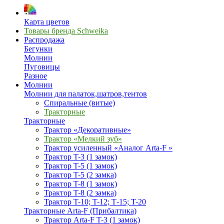
Карта цветов
Товары бренда Schweika
Распродажа
Бегунки
Молнии
Пуговицы
Разное
Молнии
Молнии для палаток,шатров,тентов
Спиральные (витые)
Тракторные
Тракторные
Трактор «Декоративные»
Трактор «Мелкий зуб»
Трактор усиленный «Аналог Arta-F »
Трактор T-3 (1 замок)
Трактор T-5 (1 замок)
Трактор T-5 (2 замка)
Трактор T-8 (1 замок)
Трактор T-8 (2 замка)
Трактор T-10; T-12; Т-15; T-20
Тракторные Arta-F (Прибалтика)
Трактор Arta-F T-3 (1 замок)