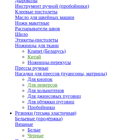
Дыроколы
Инструмент ручной (пробойники)
Клеевые пистолеты
Масло для швейных машин
Ножи макетные
Распарыватели швов
Шило
Этикеты-пистолеты
Ножницы для ткани
Kramet (Беларусь)
Китай
Ножницы-перекусы
Прессы ручные
Насадки для прессов (пуансоны, матрицы)
Для кнопок
Для люверсов
Для хольнитенов
Для джинсовых пуговиц
Для обтяжки пуговиц
Пробойники
Резинки (тесьма эластичная)
Бельевые (продёржка)
Вязаные
Белые
Черные